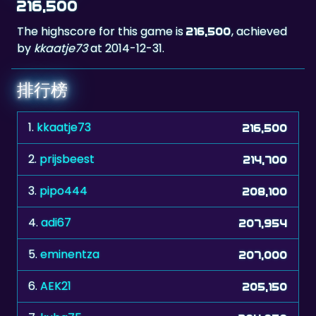
by
kkaatje73
at 2014-12-31.
排行榜
1.
kkaatje73
216,500
2.
prijsbeest
214,700
3.
pipo444
208,100
4.
adi67
207,954
5.
eminentza
207,000
6.
AEK21
205,150
7.
kuba75
204,050
8.
magicskull
202,700