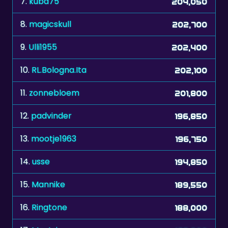
9.
Ulli1955
202,400
10.
RL.Bologna.Ita
202,100
11.
zonnebloem
201,800
12.
padvinder
196,850
13.
mootje1963
196,750
14.
usse
194,850
15.
Mannike
189,550
16.
Ringtone
188,000
17.
Mautzi
187,800
18.
roxette
185,250