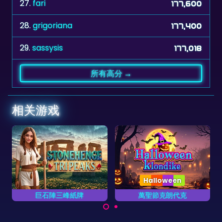
28.
grigoriana
177,400
29.
sassysis
177,018
所有高分 →
相关游戏
Halloween
Collection
萬聖節克朗代克
扑克集合
萬聖節的克朗代克撲克遊
完成所有13个集合的扑克
戲。
游戏。