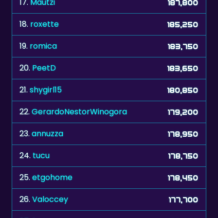
19.
romica
183,750
20.
PeetD
183,650
21.
shygirl15
180,850
22.
GerardoNestorWinogora
179,200
23.
annuzza
178,950
24.
tucu
178,750
25.
etgohome
178,450
26.
Valoccey
177,700
27.
fari
177,600