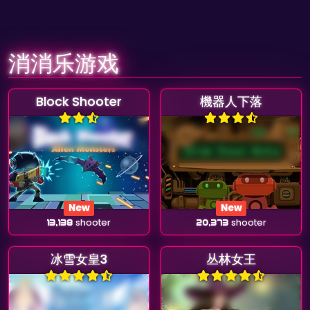
消消乐游戏
Block Shooter
機器人下落
New
New
13,138
shooter
20,373
shooter
冰雪女皇3
丛林女王