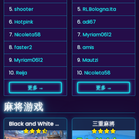
5.
shooter
5.
RL.Bologna.Ita
6.
Hotpink
6.
adi67
7.
Nicoleta58
7.
Myriam0612
8.
faster2
8.
amis
9.
Myriam0612
9.
Mautzi
10.
Reija
10.
Nicoleta58
更多 →
更多 →
麻将游戏
Black and White Mahjong Connect
三重麻將