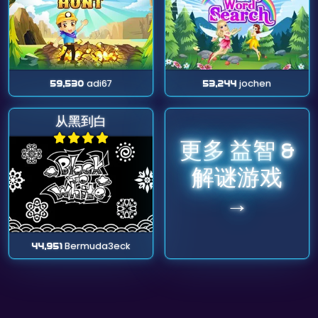
59,530
adi67
53,244
jochen
从黑到白
更多 益智 &
解谜游戏
→
44,951
Bermuda3eck