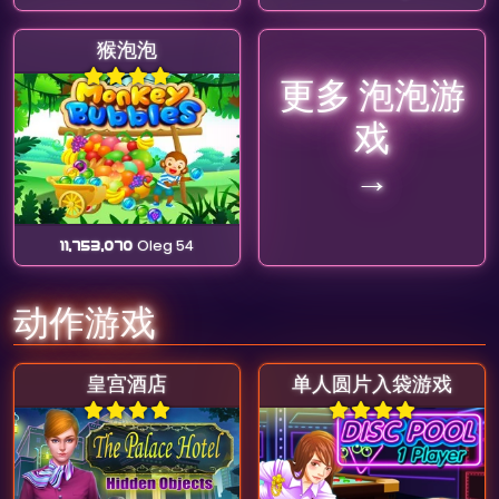
猴泡泡
更多 泡泡游
戏
→
11,753,070
Oleg 54
动作游戏
皇宫酒店
单人圆片入袋游戏