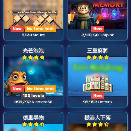
New
No time limit
New
9,541
Mautzi
2,491,150
Hotpink
光芒泡泡
三重麻將
New
No time limit
100 levels
New
899,272
Nicoleta58
99,452
Hotpink
德里尋物
機器人下落