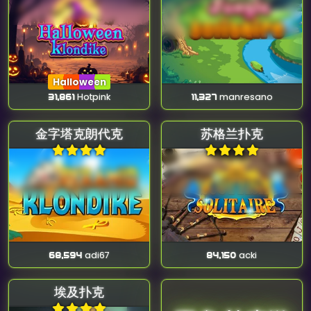
Halloween
31,861
Hotpink
11,327
manresano
金字塔克朗代克
苏格兰扑克
68,594
adi67
84,150
acki
埃及扑克