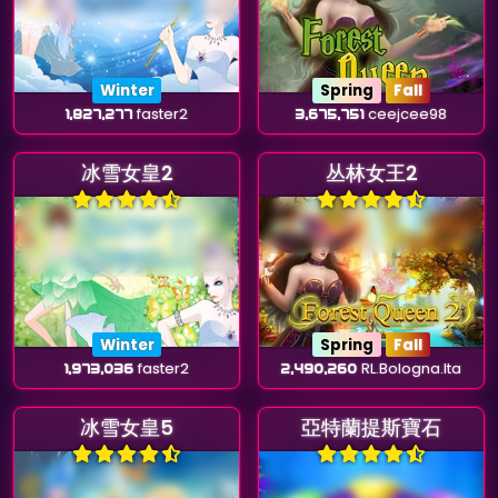
Winter
Spring
Fall
1,827,277
faster2
3,675,751
ceejcee98
冰雪女皇2
丛林女王2
Winter
Spring
Fall
1,973,036
faster2
2,490,260
RL.Bologna.Ita
冰雪女皇5
亞特蘭提斯寶石