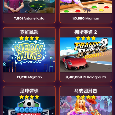
11,801
Antonella,ita
110,950
Migman
霓虹跳跃
拥堵赛道 2
17,276
Migman
3,481,063
RL.Bologna.Ita
足球彈珠
马戏团射击