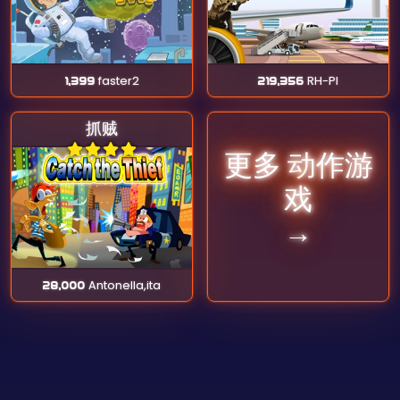
1,399
faster2
219,356
RH-Pl
抓贼
更多 动作游
戏
→
28,000
Antonella,ita