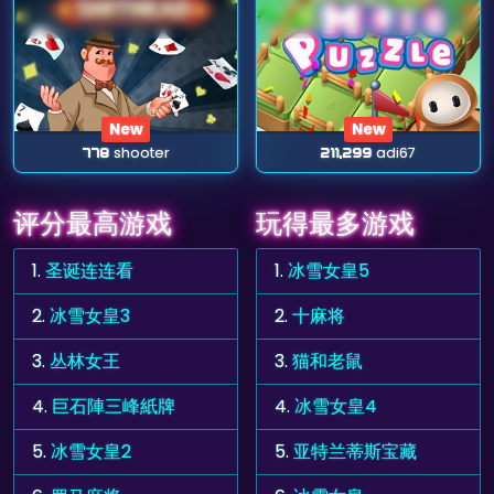
New
New
778
shooter
211,299
adi67
评分最高游戏
玩得最多游戏
1.
圣诞连连看
1.
冰雪女皇5
2.
冰雪女皇3
2.
十麻将
3.
丛林女王
3.
猫和老鼠
4.
巨石陣三峰紙牌
4.
冰雪女皇4
5.
冰雪女皇2
5.
亚特兰蒂斯宝藏