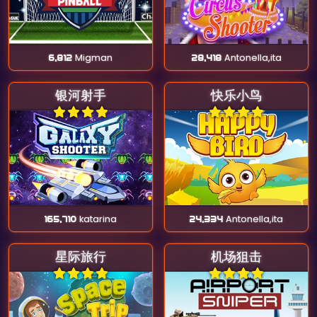
6,812
Migman
28,418
Antonella,ita
银河射手
快乐小鸟
165,710
katarina
24,334
Antonella,ita
星际旅行
机场狙击