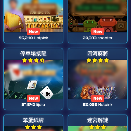
New
New
95,240
Hotpink
20,373
shooter
停車場接龍
四河麻將
New
New
27,540
lijdia
50,025
Hotpink
笨蛋紙牌
迷宮解謎