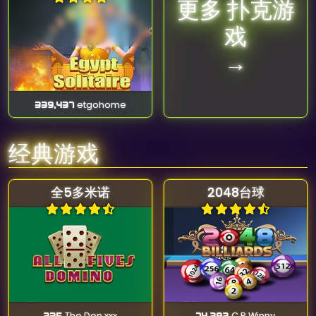
更多 扑克游
戏
→
339,437
etgohome
经典游戏
全5多米诺
2048台球
235
The Don xxx
74,292
C.P.Winny