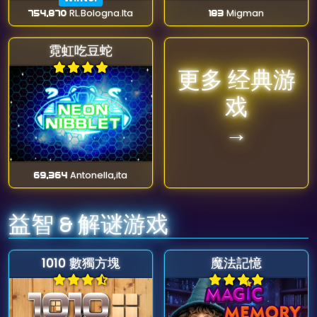
754,870
RL.Bologna.Ita
183
Migman
霓虹吃豆蛇
更多 经典游
戏
→
69,364
Antonella,ita
益智 & 解谜游戏
1010 數獨方塊
魔法記憶