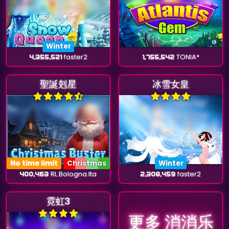
Winter
4,355,521
faster2
1,755,542
TONIA*
聖誕剋星
冰雪女皇
No time limit
Christmas
Winter
400,463
RL.Bologna.Ita
2,308,459
faster2
霓虹3
更多 消消乐