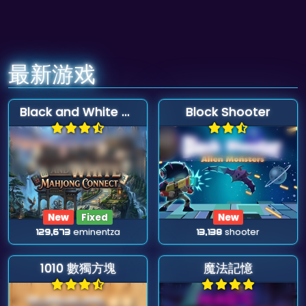
最新游戏
Black and White Mahjong Connect
Block Shooter
New
Fixed
New
129,673
eminentza
13,138
shooter
1010 數獨方塊
魔法記憶