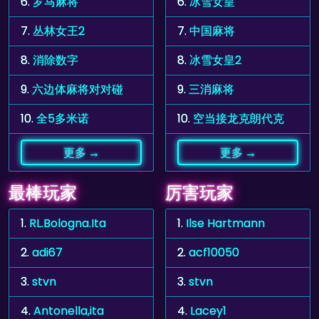
6.
罗马麻将
6.
冰雪女皇
7.
丛林女王2
7.
中国麻将
8.
消除数字
8.
冰雪女皇2
9.
六边体麻将对对碰
9.
三消麻将
10.
全5多米诺
10.
空当接龙克朗代克
更多 →
更多 →
最棒玩家
厉害玩家
1.
RL.Bologna.Ita
1.
Ilse Hartmann
2.
adi67
2.
acf10050
3.
stvn
3.
stvn
4.
Antonella,ita
4.
Lacey1