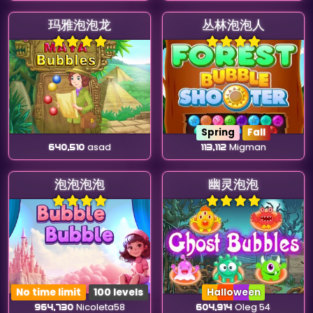
玛雅泡泡龙
丛林泡泡人
Spring
Fall
640,510
asad
113,112
Migman
泡泡泡泡
幽灵泡泡
No time limit
100 levels
Halloween
964,730
Nicoleta58
604,914
Oleg 54