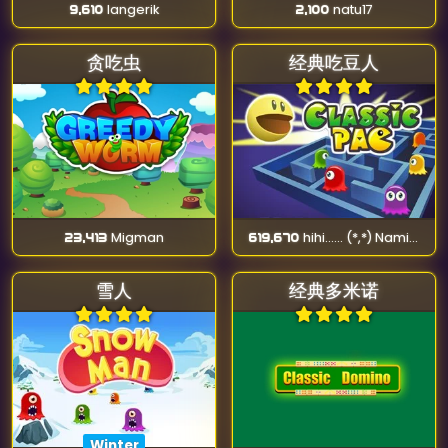
9,610
langerik
2,100
natu17
贪吃虫
经典吃豆人
23,413
Migman
619,670
hihi...... (*,*) Namika (*-*)
雪人
经典多米诺
Winter