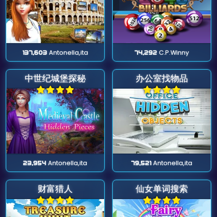
137,603
Antonella,ita
74,292
C.P.Winny
中世纪城堡探秘
办公室找物品
23,954
Antonella,ita
79,521
Antonella,ita
财富猎人
仙女单词搜索