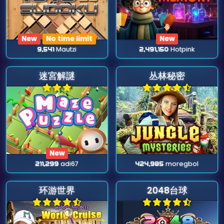
New
No time limit
New
9,541
Mautzi
2,491,150
Hotpink
迷宮解謎
丛林秘密
New
211,299
adi67
424,985
moregbol
环游世界
2048台球