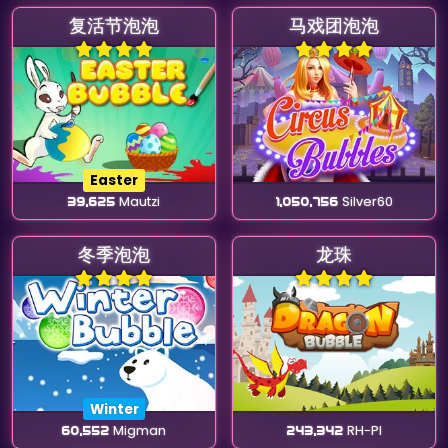
复活节泡泡
马戏团泡泡
Easter
39,625
Mautzi
1,050,756
Silver60
冬季泡泡
龙珠
Winter
60,552
Migman
243,342
RH-Pl