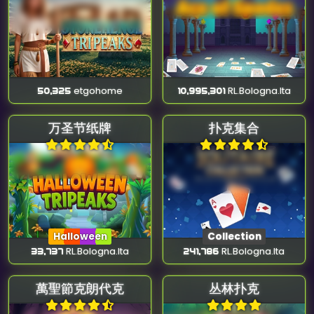
50,325
etgohome
10,995,301
RL.Bologna.Ita
万圣节纸牌
扑克集合
Halloween
Collection
33,737
RL.Bologna.Ita
241,786
RL.Bologna.Ita
萬聖節克朗代克
丛林扑克