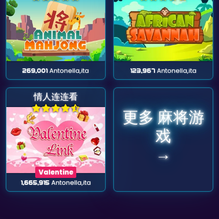
269,001
Antonella,ita
123,967
Antonella,ita
情人连连看
更多 麻将游
戏
→
Valentine
1,665,915
Antonella,ita