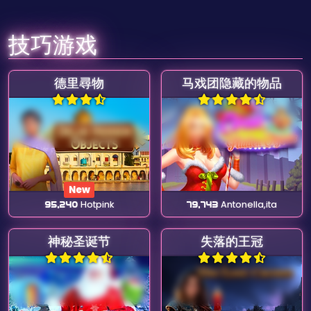
技巧游戏
德里尋物
马戏团隐藏的物品
New
95,240
Hotpink
79,743
Antonella,ita
神秘圣诞节
失落的王冠