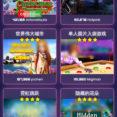
Christmas
421,166
Antonella,ita
60,678
Hotpink
世界伟大城市
单人圆片入袋游戏
137,968
jochen
110,950
Migman
霓虹跳跃
隐藏的花朵