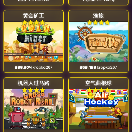
黄金矿工
渔旅
338,304
kropka267
263,753
kropka267
机器人过马路
空气曲棍球