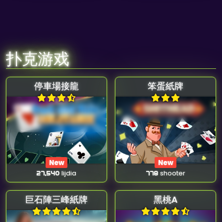
扑克游戏
停車場接龍
笨蛋紙牌
New
New
27,540
lijdia
778
shooter
巨石陣三峰紙牌
黑桃A