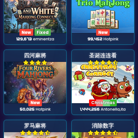
New
Fixed
New
129,673
eminentza
99,452
Hotpink
四河麻將
圣诞连连看
New
Christmas
50,025
Hotpink
1,444,256
Antonella,ita
罗马麻将
消除数字