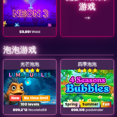
游戏
→
59,891
Wald
泡泡游戏
光芒泡泡
四季泡泡
New
No time limit
100 levels
Spring
Summer
Fall
899,272
Nicoleta58
898,106
padvinder