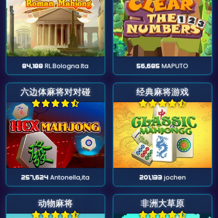
84,188
RL.Bologna.Ita
56,685
MAPUTO
六边体麻将对对碰
经典麻将游戏
257,624
Antonella,ita
201,133
jochen
动物麻将
非洲大草原