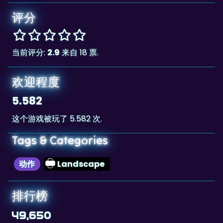
当前评分:
2.9
来自 18 票.
欢迎程度
5.582
这个游戏被玩了 5.582 次.
Tags & Categories
动作
Landscape
排行榜
49,650
The highscore for this game is
, achieved
49,650
by
faster2
at 2022-12-15.