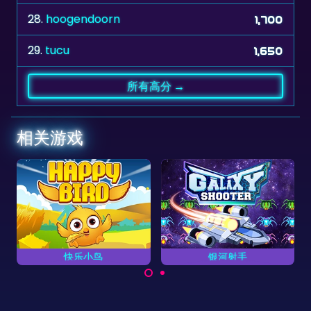
29.
tucu
1,650
所有高分 →
相关游戏
银河射手
星际旅行
品。
射下所有敌方飞船。
在太空中收集金币并存活
下来。