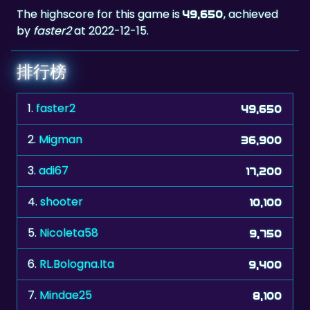
排行榜
1.
faster2
49,650
2.
Migman
36,900
3.
adi67
17,200
4.
shooter
10,100
5.
Nicoleta58
9,750
6.
RL.Bologna.Ita
9,400
7.
Mindae25
8,100
8.
C.P.Winny
7,750