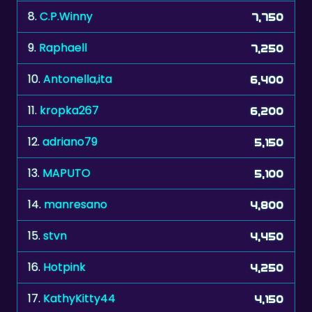
9.
Raphaell
7,250
10.
Antonella,ita
6,400
11.
kropka267
6,200
12.
adriano79
5,150
13.
MAPUTO
5,100
14.
manresano
4,800
15.
stvn
4,450
16.
Hotpink
4,250
17.
KathyKitty44
4,150
18.
Drey39
4,050