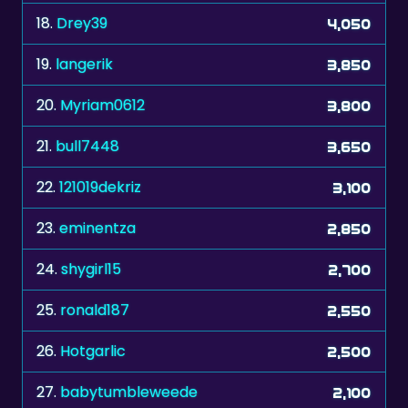
19.
langerik
3,850
20.
Myriam0612
3,800
21.
bull7448
3,650
22.
121019dekriz
3,100
23.
eminentza
2,850
24.
shygirl15
2,700
25.
ronald187
2,550
26.
Hotgarlic
2,500
27.
babytumbleweede
2,100
28.
hoogendoorn
1,700