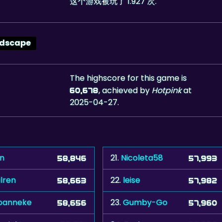
这个游戏被玩了 1.927 次.
dscape
The highscore for this game is
, achieved by
Hotpink
at
60,678
2025-04-27.
vn
21.
Nicoleta58
58,846
57,993
ilren
22.
leise
58,663
57,982
joanneke
23.
Gumby-Go
58,656
57,960