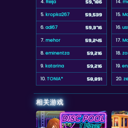
4.
Reija
14.
ma
59,786
5.
kropka267
15.
Ma
59,539
6.
adi67
16.
us
59,376
7.
mehor
17.
Mo
59,245
8.
eminentza
18.
z
59,216
9.
katarina
19.
en
59,216
10.
TONIA*
20.
z
58,891
相关游戏