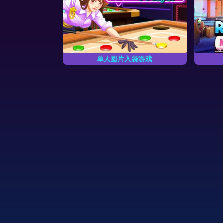
mas
诞节
单人圆片入袋游戏
物品来解密神秘
试着将所有绿圆片弹入袋中，但不
找到
节。
要入袋红色圆片。