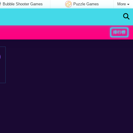
Bubble Shooter Games
Puzzle Games
More
排行榜