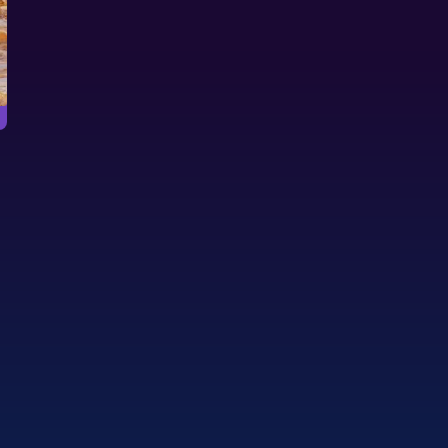
Christmas
神秘圣诞节
单人圆片入袋
找出所有隐藏着的物品来解密神秘
试着将所有绿圆片弹入
的圣诞节。
要入袋红色圆