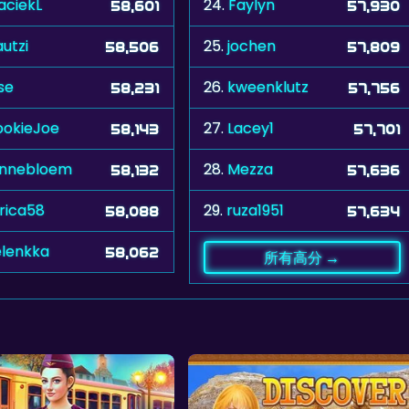
ciekL
24.
Faylyn
58,601
57,930
utzi
25.
jochen
58,506
57,809
se
26.
kweenklutz
58,231
57,756
okieJoe
27.
Lacey1
58,143
57,701
onnebloem
28.
Mezza
58,132
57,636
rica58
29.
ruza1951
58,088
57,634
elenkka
58,062
所有高分 →