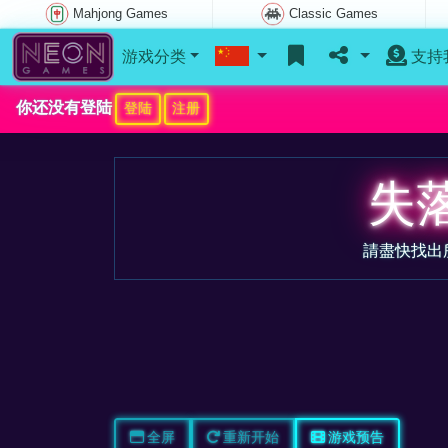
Mahjong Games
Classic Games
游戏分类
支持
你还没有登陆
登陆
注册
失
請盡快找出
全屏
重新开始
游戏预告