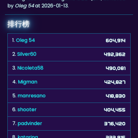
by
Oleg 54
at 2026-01-13.
排行榜
1.
Oleg 54
604,914
2.
Silver60
492,362
3.
Nicoleta58
490,081
4.
Migman
424,827
5.
manresano
418,830
6.
shooter
404,455
7.
padvinder
376,420
8.
katarina
333,915