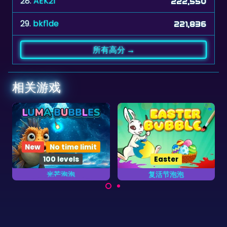
28.
AEK21
222,550
29.
bkf1de
221,836
所有高分 →
相关游戏
Easter
复活节泡泡
马戏团泡泡
庆祝复活节在这个游戏射
尽快消除所有的马戏团泡
出彩蛋。
泡。