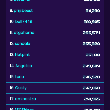
9.
prijsbeest
311,230
10.
bull7448
310,905
11.
etgohome
255,574
12.
sandale
255,320
13.
Hotpink
251,138
14.
Angelica
249,684
15.
tucu
246,520
16.
Gusty
242,060
17.
eminentza
241,965
18.
1505klara
240,198