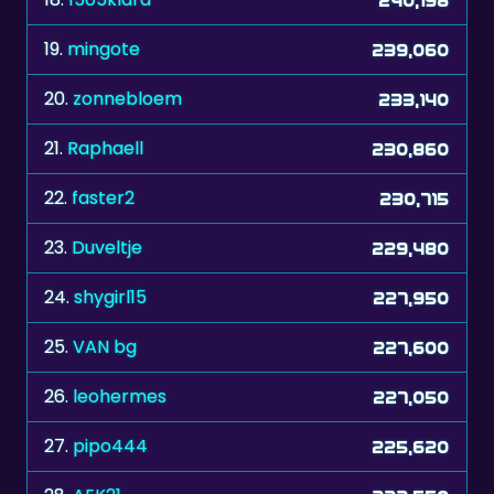
19.
mingote
239,060
20.
zonnebloem
233,140
21.
Raphaell
230,860
22.
faster2
230,715
23.
Duveltje
229,480
24.
shygirl15
227,950
25.
VAN bg
227,600
26.
leohermes
227,050
27.
pipo444
225,620