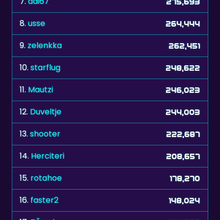
9.
zelenkka
262,451
10.
starflug
248,622
11.
Mautzi
246,023
12.
Duveltje
244,003
13.
shooter
222,687
14.
Herciteri
208,657
15.
rotahoe
178,270
16.
faster2
148,024
17.
TÃ¤zzi
104,032
18.
Reija
63,261