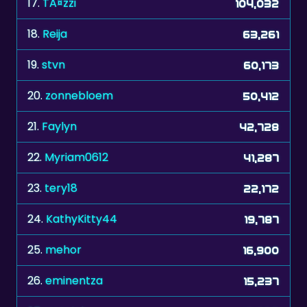
19.
stvn
60,173
20.
zonnebloem
50,412
21.
Faylyn
42,728
22.
Myriam0612
41,287
23.
tery18
22,172
24.
KathyKitty44
19,787
25.
mehor
16,900
26.
eminentza
15,237
27.
Hotpink
13,635