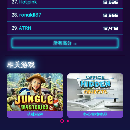
28.
ronald187
12,555
29.
ATRN
12,473
所有高分 →
相关游戏
秘密
办公室找物品
中世纪城堡探
找出办公室内所有的物
你能找到画面中隐
戏中尽快找
品。
物品吗？
物品和找不
。