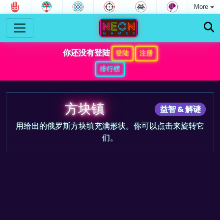
More
你还没有登陆
登陆
注册
排行榜
方块镇
益智 & 解谜
用给出的俄罗斯方块填充满形状。你可以点击来旋转它
们。
游戏预告