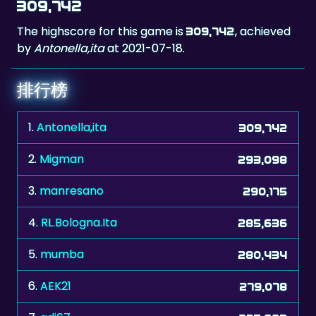
by
Antonella,ita
at 2021-07-18.
排行榜
1.
Antonella,ita
309,742
2.
Migman
293,098
3.
manresano
290,175
4.
RL.Bologna.Ita
285,636
5.
mumba
280,434
6.
AEK21
279,078
7.
adi67
275,693
8.
usse
264,444