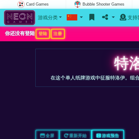
Card Games
Bubble Shooter Games
游戏分类
支持
你还没有登陆
登陆
注册
特
在这个单人纸牌游戏中征服特洛伊。组
全屏
重新开始
游戏预告