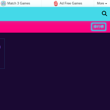
Match 3 Games
Ad Free Games
More
排行榜