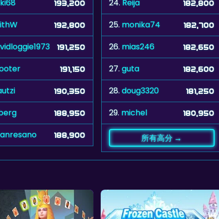
ki68
24.
Reija
193,200
182,800
ithW
25.
monika74
192,800
182,700
vidloggie1973
26.
mias246
191,250
182,650
ooter
27.
guta
191,150
182,600
utzi
28.
doug3320
190,350
181,250
nberg
29.
michel
188,950
180,950
anresano
188,900
所有高分 →