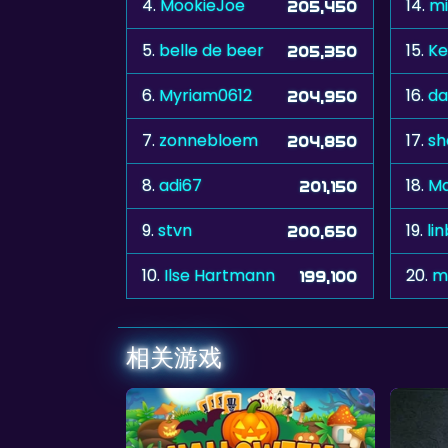
4.
MookieJoe
14.
mi
205,450
5.
belle de beer
15.
Ke
205,350
6.
Myriam0612
16.
da
204,950
7.
zonnebloem
17.
sh
204,850
8.
adi67
18.
Ma
201,150
9.
stvn
19.
li
200,650
10.
Ilse Hartmann
20.
m
199,100
相关游戏