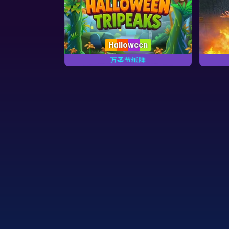
een
Halloween
朗代克
万圣节纸牌
克撲克遊戲。
非常可怕的万圣节纸牌游戏。
玩1