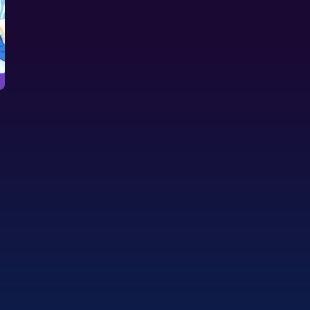
Halloween
Hallowee
萬聖節克朗代克
万圣节纸牌
萬聖節的克朗代克撲克遊戲。
非常可怕的万圣节纸