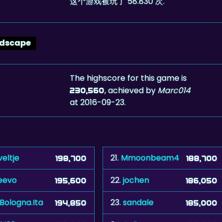
这个游戏被玩了 58.830 次.
dscape
The highscore for this game is
, achieved by
Marc014
230,560
at 2016-09-23.
eltje
21.
Mmoonbeam4
198,700
188,700
eevo
22.
jochen
195,600
186,050
.Bologna.Ita
23.
sandale
194,850
185,000