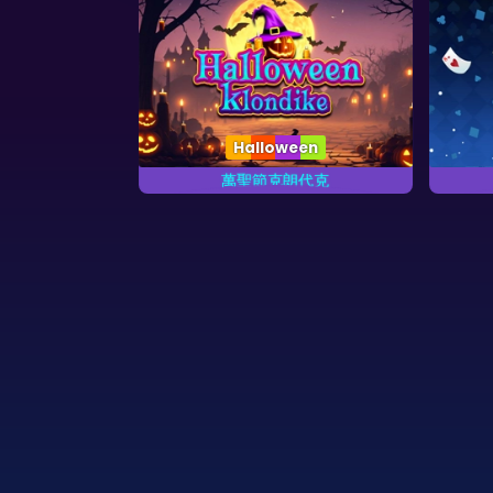
Halloween
峰紙牌
萬聖節克朗代克
萬聖節的克朗代克撲克遊戲。
完成
牌游戏的所有扑