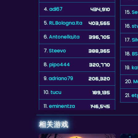
4.
adi67
434,910
15.
Se
5.
RL.Bologna.Ita
403,565
16.
st
6.
Antonella,ita
396,705
17.
Si
7.
Steevo
388,365
18.
BS
8.
pipo444
320,770
19.
ka
9.
adriano79
206,320
20.
M
10.
tucu
189,135
21.
e
11.
eminentza
146,545
相关游戏