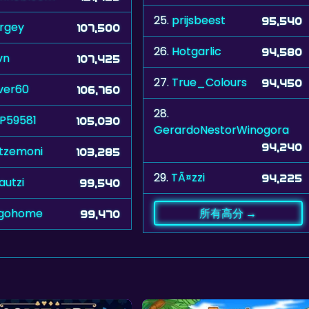
25.
prijsbeest
95,540
rgey
107,500
26.
Hotgarlic
94,580
vn
107,425
27.
True_Colours
94,450
lver60
106,760
28.
P59581
105,030
GerardoNestorWinogora
94,240
tzemoni
103,285
29.
TÃ¤zzi
94,225
autzi
99,540
tgohome
所有高分 →
99,470