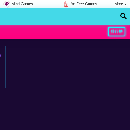
Mind Games
Ad Free Games
More
排行榜