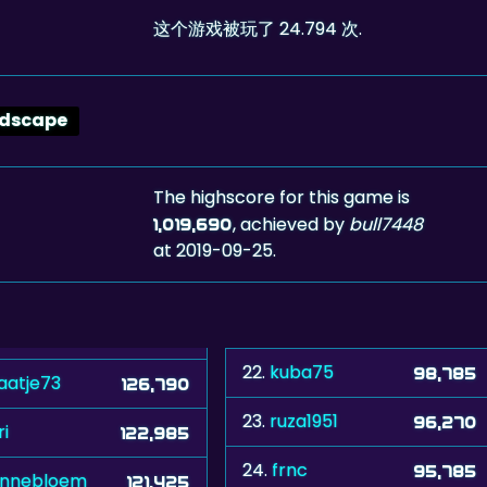
这个游戏被玩了 24.794 次.
dscape
The highscore for this game is
, achieved by
bull7448
1,019,690
at 2019-09-25.
22.
kuba75
98,785
aatje73
126,790
23.
ruza1951
96,270
ri
122,985
24.
frnc
95,785
onnebloem
121,425