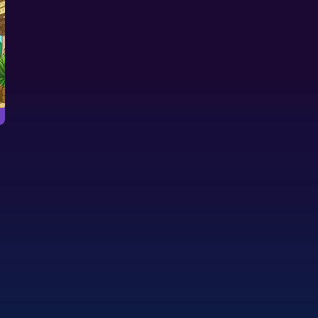
Hallowee
巨石陣三峰紙牌
萬聖節克朗代
萬聖節的克朗代克撲
消除这个夏威夷纸牌游戏的所有扑
克。