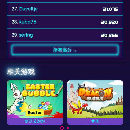
28.
kuba75
30,920
29.
sering
30,855
所有高分 →
相关游戏
aster
Winte
活节泡泡
龙珠
冬季泡
14关泡泡龙射击游戏。
节在这个游戏射
冬天来了所有的
彩蛋。
冻僵了