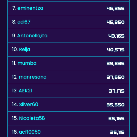
8.
adi67
45,850
9.
Antonella,ita
43,165
10.
Reija
40,575
11.
mumba
39,835
12.
manresano
37,650
13.
AEK21
37,175
14.
Silver60
35,550
15.
Nicoleta58
35,165
16.
acf10050
35,115
17.
lijdia
35,025