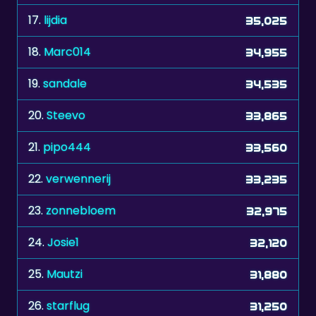
18.
Marc014
34,955
19.
sandale
34,535
20.
Steevo
33,865
21.
pipo444
33,560
22.
verwennerij
33,235
23.
zonnebloem
32,975
24.
Josie1
32,120
25.
Mautzi
31,880
26.
starflug
31,250
27.
Duveltje
31,075