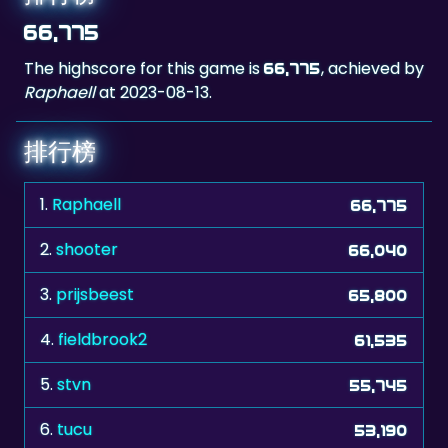
The highscore for this game is
, achieved by
66,775
Raphaell
at 2023-08-13.
排行榜
1.
Raphaell
66,775
2.
shooter
66,040
3.
prijsbeest
65,800
4.
fieldbrook2
61,535
5.
stvn
55,745
6.
tucu
53,190
7.
eminentza
46,355