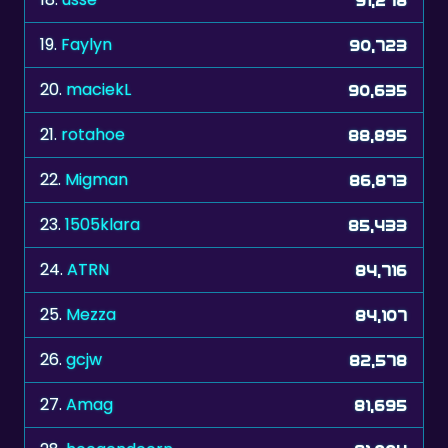
19.
Faylyn
90,723
20.
maciekL
90,635
21.
rotahoe
88,895
22.
Migman
86,873
23.
1505klara
85,433
24.
ATRN
84,716
25.
Mezza
84,107
26.
gcjw
82,578
27.
Amag
81,695