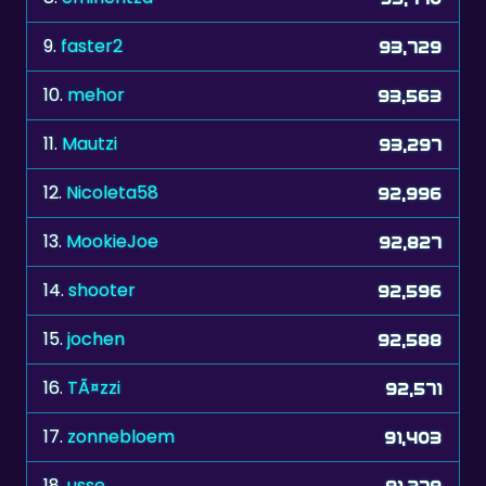
9.
faster2
93,729
10.
mehor
93,563
11.
Mautzi
93,297
12.
Nicoleta58
92,996
13.
MookieJoe
92,827
14.
shooter
92,596
15.
jochen
92,588
16.
TÃ¤zzi
92,571
17.
zonnebloem
91,403
18.
usse
91,278