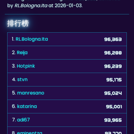
by
RL.Bologna.Ita
at 2026-01-03.
排行榜
1.
RL.Bologna.Ita
96,363
2.
Reija
96,288
3.
Hotpink
96,239
4.
stvn
95,175
5.
manresano
95,024
6.
katarina
95,001
7.
adi67
93,965
8.
eminentza
93,770