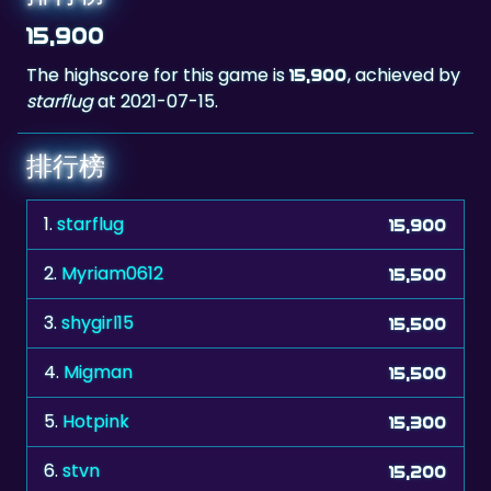
The highscore for this game is
, achieved by
15,900
starflug
at 2021-07-15.
排行榜
1.
starflug
15,900
2.
Myriam0612
15,500
3.
shygirl15
15,500
4.
Migman
15,500
5.
Hotpink
15,300
6.
stvn
15,200
7.
AEK21
15,200