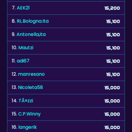
8.
RL.Bologna.Ita
15,100
9.
Antonella,ita
15,100
10.
Mautzi
15,100
11.
adi67
15,100
12.
manresano
15,100
13.
Nicoleta58
15,000
14.
TÃ¤zzi
15,000
15.
C.P.Winny
15,000
16.
langerik
15,000
17.
mumba
15,000