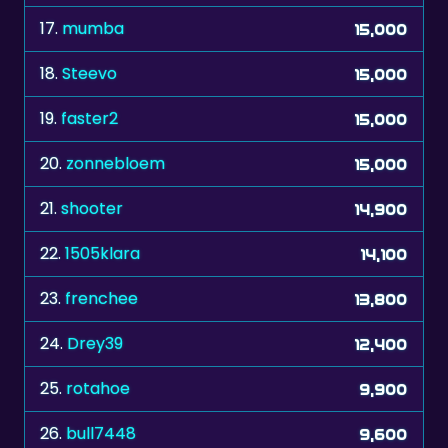
18.
Steevo
15,000
19.
faster2
15,000
20.
zonnebloem
15,000
21.
shooter
14,900
22.
1505klara
14,100
23.
frenchee
13,800
24.
Drey39
12,400
25.
rotahoe
9,900
26.
bull7448
9,600
27.
Silver60
8,400