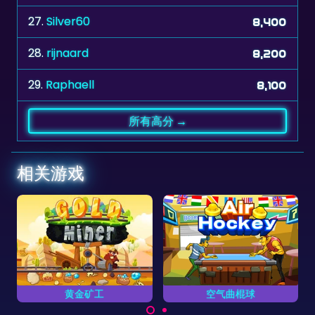
28.
rijnaard
8,200
29.
Raphaell
8,100
所有高分 →
相关游戏
空气曲棍球
经典吃豆人
有的黄
你能在空气曲棍球游戏中
避开鬼魂时要吃掉小黄
击败电脑对手吗？
豆。