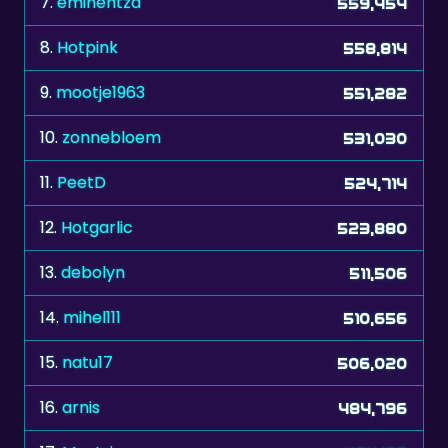
9.
mootje1963
551,282
10.
zonnebloem
531,030
11.
PeetD
524,714
12.
Hotgarlic
523,880
13.
debolyn
511,506
14.
mihel111
510,656
15.
natu17
506,020
16.
arnis
484,796
17.
Mautzi
484,176
18.
Ulli1955
482,886