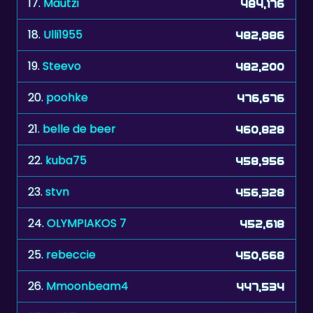
19.
Steevo
482,200
20.
poohke
476,676
21.
belle de beer
460,828
22.
kuba75
458,956
23.
stvn
456,328
24.
OLYMPIAKOS 7
452,618
25.
rebeccie
450,668
26.
Mmoonbeam4
447,534
27.
adi67
438,682