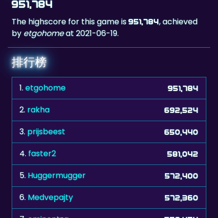
by
etgohome
at 2021-06-19.
排行榜
1.
etgohome
951,784
2.
rakha
692,524
3.
prijsbeest
650,440
4.
faster2
581,042
5.
Huggermugger
572,400
6.
Medvepajty
572,360
7.
eminentza
559,454
8.
Hotpink
558,814