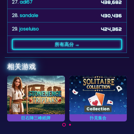
28.
sandale
430,436
29.
joseluiso
424,362
所有高分 →
相关游戏
Collection
巨石陣三峰紙牌
扑克集合
消除这个夏威夷纸牌游戏
完成所有13个集合的扑克
玩10
的所有扑克。
游戏。