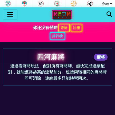
More
你还没有登陆
登陆
注册
排行榜
四河麻將
麻将
連連看麻將玩法，配對所有麻將牌。越快完成連續配
對，就能獲得越高的連擊加分。連接兩張相同的麻將牌
即可消除，連線最多只能轉彎兩次。