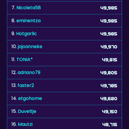
8.
eminentza
49,985
9.
Hotgarlic
49,985
10.
jojoanneke
49,970
11.
TONIA*
49,815
12.
adriano79
49,805
13.
faster2
49,785
14.
etgohome
49,680
15.
Duveltje
49,150
16.
Mautzi
48,715
17.
mumba
48,515