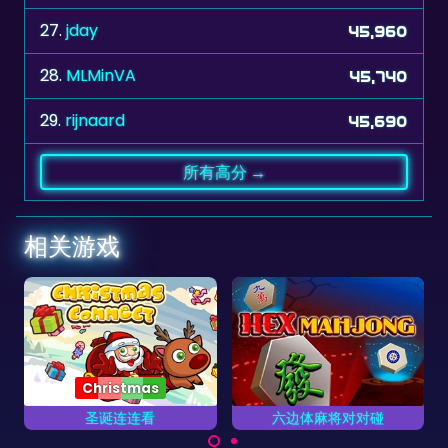
28.
MLMinVA
45,740
29.
rijnaard
45,690
所有高分 →
相关游戏
s
看
六边体麻将对对碰
非洲大草原
礼物将
六边体麻将牌的麻将对对
拯救非洲大草原上的动
。
碰游戏。
物。