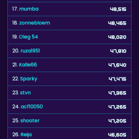
18.
zonnebloem
48,465
19.
Oleg 54
48,020
20.
ruza1951
47,810
21.
Kalle66
47,640
22.
Sparky
47,475
23.
stvn
47,365
24.
acf10050
47,265
25.
shooter
47,205
26.
Reija
46,605
27.
jday
45,960