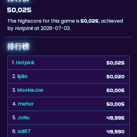
The highscore for this game is
, achieved
50,025
by
Hotpink
at 2026-07-03.
排行榜
1.
Hotpink
50,025
2.
lijdia
50,020
3.
MookieJoe
50,005
4.
mehor
50,005
5.
JoNu
49,995
6.
adi67
49,990
7.
Nicoleta58
49,985