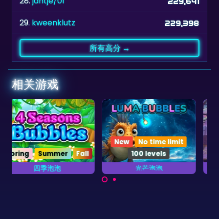
28.
jantje/01
229,641
29.
kweenklutz
229,398
所有高分 →
相关游戏
New
No time limit
100 levels
光芒泡泡
马戏团泡泡
盡快消除所有海洋泡泡。
尽快消除所有的马戏团泡
泡。