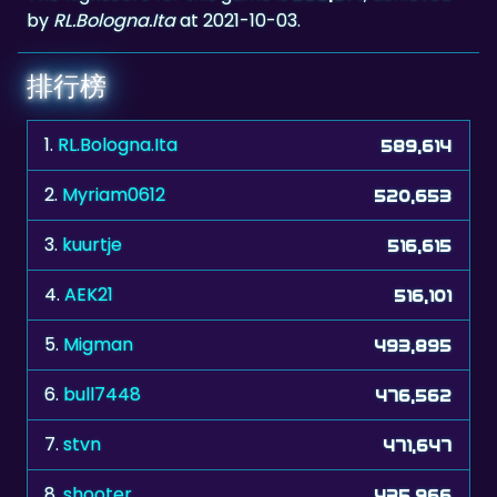
by
RL.Bologna.Ita
at 2021-10-03.
排行榜
1.
RL.Bologna.Ita
589,614
2.
Myriam0612
520,653
3.
kuurtje
516,615
4.
AEK21
516,101
5.
Migman
493,895
6.
bull7448
476,562
7.
stvn
471,647
8.
shooter
435,966