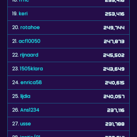
19.
keri
253,416
20.
rotahoe
249,744
21.
acf10050
247,873
22.
rijnaard
245,502
23.
1505klara
243,649
24.
enrica58
240,615
25.
lijdia
240,057
26.
Ans1234
237,116
27.
usse
231,788