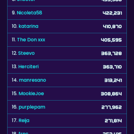
9.
Nicoleta58
422,231
10.
katarina
410,870
11.
The Don xxx
405,595
12.
Steevo
363,728
13.
Herciteri
363,710
14.
manresano
313,241
15.
MookieJoe
308,864
16.
purplepam
277,962
17.
Reija
271,814
18.
frnc
253,416