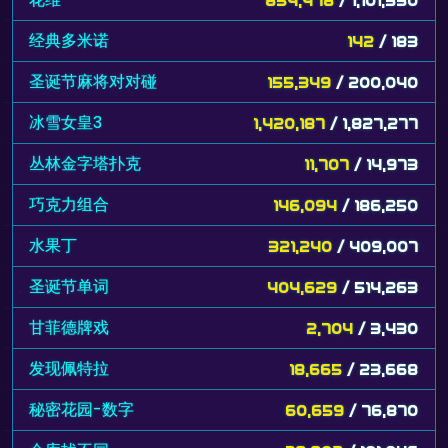
经典多米诺
142
/ 183
圣诞节麻将对对碰
155,349
/ 200,040
冰雪女皇3
1,420,187
/ 1,827,277
丛林金字塔扑克
11,707
/ 14,973
巧克力组合
146,094
/ 186,250
水果丁
321,240
/ 409,007
圣诞节单词
404,629
/ 514,263
甘菲德牌戏
2,704
/ 3,430
发现佩特拉
18,665
/ 23,668
秘密花园-数字
60,659
/ 76,870