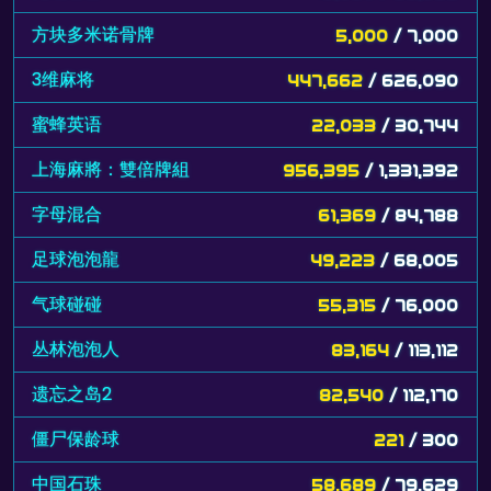
方块多米诺骨牌
5,000
/ 7,000
3维麻将
447,662
/ 626,090
蜜蜂英语
22,033
/ 30,744
上海麻將：雙倍牌組
956,395
/ 1,331,392
字母混合
61,369
/ 84,788
足球泡泡龍
49,223
/ 68,005
气球碰碰
55,315
/ 76,000
丛林泡泡人
83,164
/ 113,112
遗忘之岛2
82,540
/ 112,170
僵尸保龄球
221
/ 300
中国石珠
58,689
/ 79,629