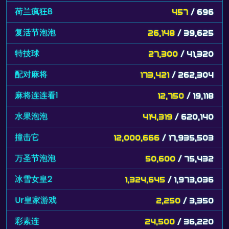
荷兰疯狂8
457
/ 696
复活节泡泡
26,148
/ 39,625
特技球
27,300
/ 41,320
配对麻将
173,421
/ 262,304
麻将连连看1
12,750
/ 19,118
水果泡泡
414,319
/ 620,140
撞击它
12,000,666
/ 17,935,503
万圣节泡泡
50,600
/ 75,432
冰雪女皇2
1,324,645
/ 1,973,036
Ur皇家游戏
2,250
/ 3,350
彩素连
24,500
/ 36,220