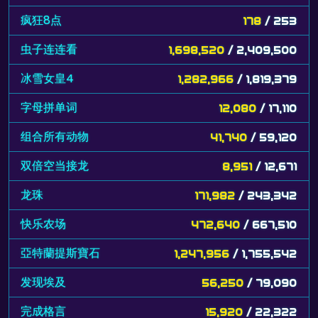
疯狂8点
178
/ 253
虫子连连看
1,698,520
/ 2,409,500
冰雪女皇4
1,282,966
/ 1,819,379
字母拼单词
12,080
/ 17,110
组合所有动物
41,740
/ 59,120
双倍空当接龙
8,951
/ 12,671
龙珠
171,982
/ 243,342
快乐农场
472,640
/ 667,510
亞特蘭提斯寶石
1,247,956
/ 1,755,542
发现埃及
56,250
/ 79,090
完成格言
15,920
/ 22,322