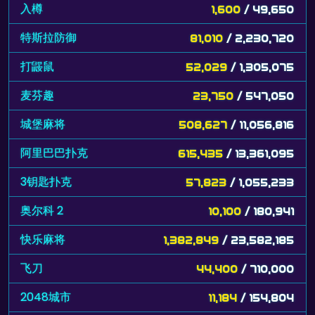
入樽
1,600
/ 49,650
特斯拉防御
81,010
/ 2,230,720
打鼹鼠
52,029
/ 1,305,075
麦芬趣
23,750
/ 547,050
城堡麻将
508,627
/ 11,056,816
阿里巴巴扑克
615,435
/ 13,361,095
3钥匙扑克
57,823
/ 1,055,233
奥尔科 2
10,100
/ 180,941
快乐麻将
1,382,849
/ 23,582,185
飞刀
44,400
/ 710,000
2048城市
11,184
/ 154,804