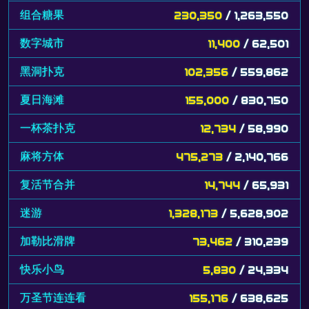
组合糖果
230,350
/ 1,263,550
数字城市
11,400
/ 62,501
黑洞扑克
102,356
/ 559,862
夏日海滩
155,000
/ 830,750
一杯茶扑克
12,734
/ 58,990
麻将方体
475,273
/ 2,140,766
复活节合并
14,744
/ 65,931
迷游
1,328,173
/ 5,628,902
加勒比滑牌
73,462
/ 310,239
快乐小鸟
5,830
/ 24,334
万圣节连连看
155,176
/ 638,625