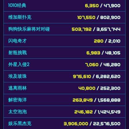
1010经典
6,350
/ 47,900
维加斯扑克
107,550
/ 802,900
狗狗快乐麻将对对碰
503,792
/ 3,657,744
闪电奇才
280
/ 2,010
射瓶挑戰
6,983
/ 48,105
外星入侵2
7,060
/ 46,280
埃及玻珠
975,610
/ 6,282,620
逃离雨林
40,800
/ 252,300
解密海洋
263,849
/ 1,568,888
太空泡泡
246,182
/ 1,424,549
娱乐黑杰克
3,906,000
/ 22,576,500