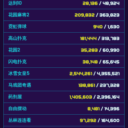
达到10
28,136
/ 48,924
花园麻将2
209,832
/ 363,823
霓虹弹球
940
/ 1,630
高山扑克
181,444
/ 313,783
花园2
35,283
/ 60,990
闪电扑克
38,148
/ 65,645
冰雪女皇5
2,544,261
/ 4,355,521
马戏团奇遇
138,861
/ 237,328
药剂屋
1,405,603
/ 2,396,164
自由摆动
8,481
/ 14,396
丛林连连看
97,292
/ 164,600