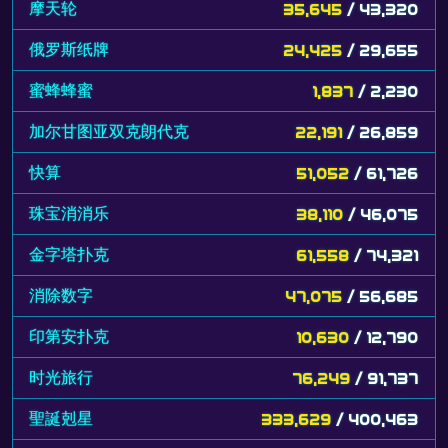
摩天轮
35,645
/ 43,320
俄罗斯纸牌
24,425
/ 29,655
蜜蜂蜂蜜
1,837
/ 2,230
加尔甘图亚双克朗代克
22,191
/ 26,859
快算
51,052
/ 61,726
珠宝消消乐
38,110
/ 46,075
金字塔扑克
61,558
/ 74,321
消除数字
47,075
/ 56,685
印第安扑克
10,630
/ 12,790
时光旅行
76,249
/ 91,737
聖誕剋星
333,629
/ 400,463