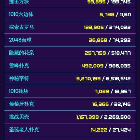
撞击方块
93,895
/ 193,745
1010六边体
5,738
/ 11,811
探索古罗马
133,905
/ 274,022
2048台球
36,868
/ 74,292
隐藏的花朵
257,759
/ 518,477
雪峰扑克
492,009
/ 986,035
神秘字符
3,270,199
/ 6,518,542
1010砖块
7,039
/ 13,957
葡萄牙扑克
16,366
/ 32,146
挑战贝壳
1,157,399
/ 2,269,500
圣诞老人扑克
14,222
/ 27,424