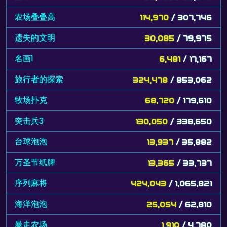
农场叠叠高
114,970
/ 307,746
遗失的文明
30,085
/ 79,975
名画1
6,481
/ 17,167
旅行者的探索
324,478
/ 853,062
牧场扑克
68,720
/ 179,610
突击兵3
130,050
/ 338,650
台球泡泡
13,937
/ 35,882
万圣节纸牌
13,365
/ 33,737
序列麻将
424,043
/ 1,065,821
海洋泡泡
25,054
/ 62,810
暴走农场
1,910
/ 4,780