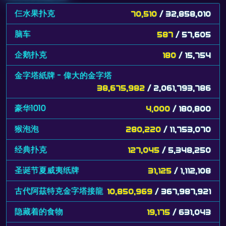
仨水果扑克
70,510
/ 32,858,010
脑车
587
/ 57,605
企鹅扑克
180
/ 15,754
金字塔紙牌 - 偉大的金字塔
38,675,982
/ 2,061,793,786
豪华1010
4,000
/ 180,800
猴泡泡
280,220
/ 11,753,070
经典扑克
127,045
/ 5,348,250
圣诞节夏威夷纸牌
31,125
/ 1,112,108
古代阿茲特克金字塔接龍
10,850,969
/ 367,987,921
隐藏着的食物
19,175
/ 631,043