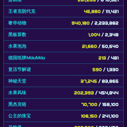
王者克朗代克
46,880
/ 111,421
奢华动物
940,180
/ 2,233,882
黑板算数
1,004
/ 2,348
水果泡泡
21,660
/ 50,640
德国纸牌MauMau
213
/ 481
复活节解谜
590
/ 1,330
神秘天堂
37,245
/ 83,865
水果风味
202,393
/ 454,844
黑杰克链
70,700
/ 158,100
公主的珠宝
108,150
/ 241,100