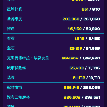
星球扑克
661
/ 870
圣诞维度
203,960
/ 267,060
推迷
46,450
/ 60,800
看看
1,878
/ 2,455
宝石
29,169
/ 37,855
克里奥佩特拉 - 埃及女皇
964,504
/ 1,251,520
城市保险丝
55,493
/ 71,796
花牌
14,472
/ 18,717
配对表情
226,146
/ 292,029
深海三角麻将
226,902
/ 292,621
花维
854,478
/ 1,101,330