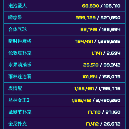
泡泡爱人
68,630
/ 106,710
嚼糖果
339,729
/ 527,850
合体气球
82,749
/ 128,394
暗时钟麻将
794,491
/ 1,229,595
伦敦塔扑克
1,741
/ 2,694
水果消消乐
25,510
/ 39,342
雨林连连看
101,194
/ 156,073
表情配
1,165,431
/ 1,795,776
丛林女王2
1,616,412
/ 2,490,260
圣诞节扑克
17,710
/ 27,160
奎尼扑克
17,412
/ 26,672