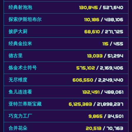
经典射泡泡
130,845
/ 527,640
探索伊斯坦布尔
110,186
/ 438,106
披萨大厨
68,610
/ 271,725
经典金拉米
115
/ 455
德古里
13,033
/ 51,294
炼金术士符号
575,102
/ 2,169,406
无尽维度
606,550
/ 2,249,440
鱼儿连连看
132,491
/ 488,061
亚特兰蒂斯宝藏
6,125,383
/ 21,898,237
巧克力工厂
9,865
/ 34,501
合并花朵
20,513
/ 70,763