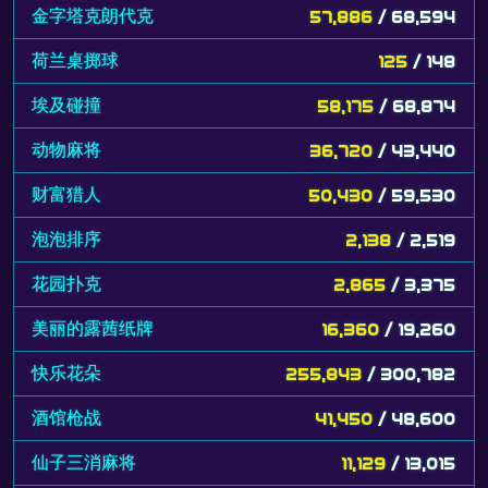
金字塔克朗代克
57,886
/ 68,594
荷兰桌掷球
125
/ 148
埃及碰撞
58,175
/ 68,874
动物麻将
36,720
/ 43,440
财富猎人
50,430
/ 59,530
泡泡排序
2,138
/ 2,519
花园扑克
2,865
/ 3,375
美丽的露茜纸牌
16,360
/ 19,260
快乐花朵
255,843
/ 300,782
酒馆枪战
41,450
/ 48,600
仙子三消麻将
11,129
/ 13,015