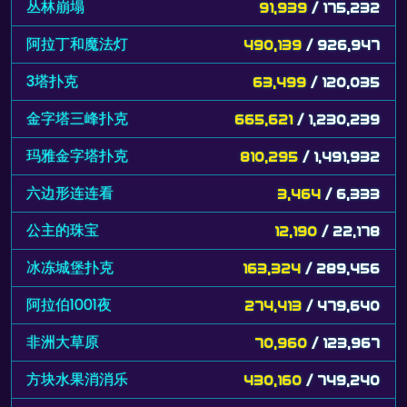
丛林崩塌
91,939
/ 175,232
阿拉丁和魔法灯
490,139
/ 926,947
3塔扑克
63,499
/ 120,035
金字塔三峰扑克
665,621
/ 1,230,239
玛雅金字塔扑克
810,295
/ 1,491,932
六边形连连看
3,464
/ 6,333
公主的珠宝
12,190
/ 22,178
冰冻城堡扑克
163,324
/ 289,456
阿拉伯1001夜
274,413
/ 479,640
非洲大草原
70,960
/ 123,967
方块水果消消乐
430,160
/ 749,240