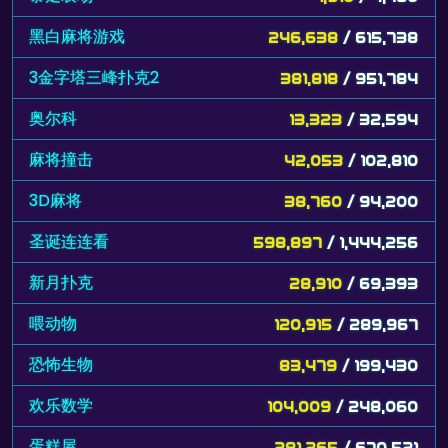
黑白麻将游戏
246,638
/ 615,738
3金字塔三峰扑克2
381,818
/ 951,784
奥尔科
13,323
/ 32,594
麻将撞击
42,053
/ 102,810
3D麻将
38,760
/ 94,200
圣诞连连看
598,897
/ 1,444,256
新月扑克
28,910
/ 69,393
喂动物
120,915
/ 289,967
恐怖生物
83,479
/ 199,430
欢乐数学
104,009
/ 248,060
蛋糕屋
281,265
/ 670,521