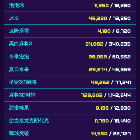
泡泡球
11,250
/ 18,280
冰块
45,320
/ 73,250
速降滑雪
4,180
/ 6,720
黑白麻将3
211,882
/ 340,235
冬季泡泡
38,059
/ 60,552
夏日水果
29,274
/ 46,369
圣诞3消麻将
49,262
/ 77,241
麻将3D时钟
729,603
/ 1,142,644
甜蜜糖果
8,196
/ 12,830
空当接龙克朗代克
11,790
/ 18,440
弹球突破
14,550
/ 22,727