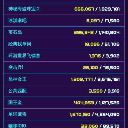
神秘海盗珠宝 2
656,067
/ 1,929,781
冰淇淋吧
6,097
/ 17,580
宝石岛
396,942
/ 1,140,804
经典找单词
18,096
/ 51,706
环游世界飞镖赛
1,376
/ 3,902
突击兵1
26,100
/ 73,500
丛林女王
1,309,777
/ 3,675,751
公寓匹配
3,550
/ 9,916
国王金
404,853
/ 1,127,525
单词麻将
1,570,160
/ 4,354,090
猫咪1010
33,060
/ 89,570