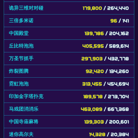
诡异三维对对碰
179,800
/ 264,440
三倍多米诺
96
/ 141
中国殿堂
139,786
/ 204,162
丘比特泡泡
405,595
/ 589,614
万圣节抓手
297,903
/ 432,778
炸裂图腾
92,420
/ 134,260
霓虹泡泡
313,455
/ 454,694
印加金字塔扑克
189,578
/ 273,704
马戏团消消乐
463,089
/ 667,368
中国寺庙麻将
139,303
/ 200,601
迷你高尔夫
14,328
/ 20,384