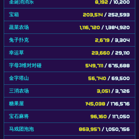
圣诞消消乐
8,192
/ 10,200
宝箱
203,514
/ 252,593
蔬菜农场
1,116,720
/ 1,384,920
兔子扑克
2,679
/ 3,304
幸运草
23,660
/ 29,110
字母3维对对碰
549,711
/ 675,688
金字塔山
56,740
/ 69,500
三消农场
3,051
/ 3,726
糖果屋
145,038
/ 176,576
宝石麻将
96,160
/ 117,050
马戏团泡泡
863,957
/ 1,050,756