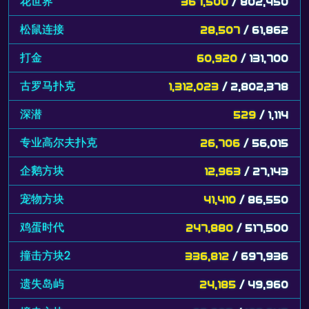
花世界
367,500
/ 802,450
松鼠连接
28,507
/ 61,862
打金
60,920
/ 131,700
古罗马扑克
1,312,023
/ 2,802,378
深潜
529
/ 1,114
专业高尔夫扑克
26,706
/ 56,015
企鹅方块
12,963
/ 27,143
宠物方块
41,410
/ 86,550
鸡蛋时代
247,880
/ 517,500
撞击方块2
336,812
/ 697,936
遗失岛屿
24,185
/ 49,960