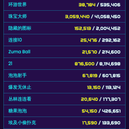
环游世界
38,784
/ 535,406
珠宝大师
3,059,440
/ 41,058,450
隐藏的图标
152,513
/ 2,004,452
连接10
25,476
/ 292,162
Zuma Ball
21,570
/ 214,600
21
876,500
/ 8,114,698
泡泡射手
67,819
/ 607,815
爆发无休止
13,150
/ 113,124
丛林连连看
20,640
/ 177,307
糖果泡泡
54,150
/ 426,651
埃及小偷扑克
17,590
/ 133,690