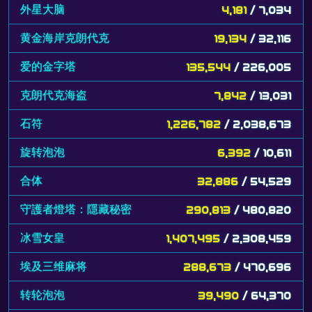
外星大脑
4,181
/ 7,034
黄金海岸克朗代克
19,134
/ 32,116
爱的金字塔
135,544
/ 226,005
克朗代克海盗
7,842
/ 13,031
石符
1,226,782
/ 2,038,673
旋转泡泡
6,392
/ 10,611
合体
32,886
/ 54,529
守護者燈塔：隱藏秘密
290,813
/ 480,820
冰雪女皇
1,407,495
/ 2,308,459
埃及三维麻将
288,673
/ 470,696
转轮泡泡
39,490
/ 64,370