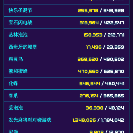
快乐圣诞节
255,378
/ 343,928
宝石闪电战
313,964
/ 422,547
丛林泡泡
158,353
/ 212,771
西班牙的城堡
17,496
/ 23,359
精灵鸟
368,620
/ 490,502
熊和蜜蜂
470,560
/ 625,870
化蝶
346,344
/ 460,441
春爪
276,154
/ 365,865
丢泡泡
36,338
/ 48,124
发光麻将对对碰游戏
1,348,026
/ 1,784,042
彩滴
9,808
/ 12,970