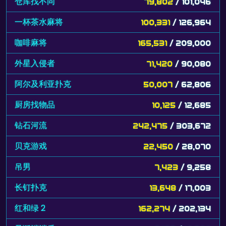
仓库找不同
79,802
/ 101,046
一杯茶水麻将
100,331
/ 126,964
咖啡麻将
165,531
/ 209,000
外星入侵者
71,420
/ 90,080
阿尔及利亚扑克
50,007
/ 62,806
厨房找物品
10,125
/ 12,685
钻石河流
242,475
/ 303,672
贝克游戏
22,450
/ 28,070
吊男
7,423
/ 9,258
长钉扑克
13,648
/ 17,003
红和绿 2
162,274
/ 202,134