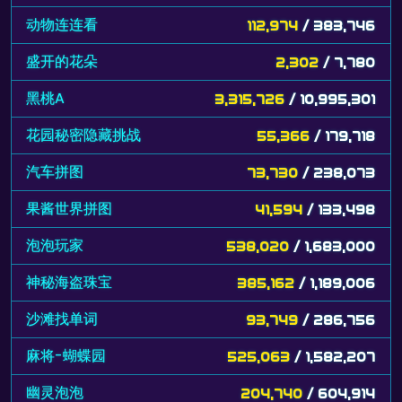
动物连连看
112,974
/ 383,746
盛开的花朵
2,302
/ 7,780
黑桃A
3,315,726
/ 10,995,301
花园秘密隐藏挑战
55,366
/ 179,718
汽车拼图
73,730
/ 238,073
果酱世界拼图
41,594
/ 133,498
泡泡玩家
538,020
/ 1,683,000
神秘海盗珠宝
385,162
/ 1,189,006
沙滩找单词
93,749
/ 286,756
麻将-蝴蝶园
525,063
/ 1,582,207
幽灵泡泡
204,740
/ 604,914