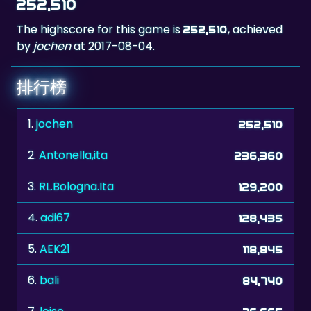
252,510
The highscore for this game is
, achieved
252,510
by
jochen
at 2017-08-04.
排行榜
1.
jochen
252,510
2.
Antonella,ita
236,360
3.
RL.Bologna.Ita
129,200
4.
adi67
128,435
5.
AEK21
118,845
6.
bali
84,740