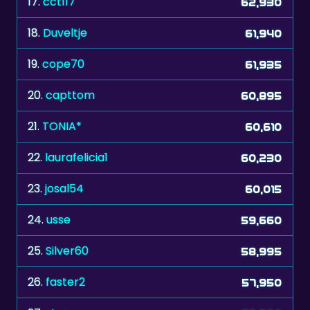
17.
cct117
62,930
18.
Duveltje
61,940
19.
cope70
61,935
20.
capttom
60,895
21.
TONIA*
60,610
22.
laurafelicia1
60,230
23.
josal54
60,015
24.
usse
59,660
25.
Silver60
58,995
26.
faster2
57,950