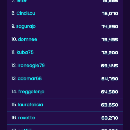
7.
leise
76,665
8.
CindiLou
76,070
9.
sagurajo
74,290
10.
domnee
73,435
11.
kuba75
72,200
12.
ironeagle79
69,445
13.
ademar68
64,790
14.
freggelenje
64,580
15.
laurafelicia
63,650
16.
roxette
63,270