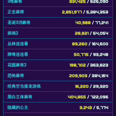
3维麻将
331,425
/ 626,090
正念麻將
2,851,977
/ 5,384,353
圣诞3消麻将
40,988
/ 77,241
插画2
28,821
/ 54,054
丛林连连看
89,260
/ 164,600
牌堆连连看
50,775
/ 93,248
花园麻将2
198,702
/ 363,823
恐怖麻将
209,903
/ 384,164
经典空当接龙游戏
16,220
/ 29,320
黑白立体麻将
404,855
/ 722,096
隐藏的公主
3,243
/ 5,774