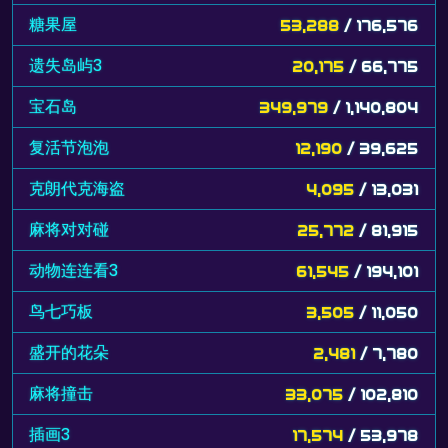
糖果屋
53,288
/ 176,576
遗失岛屿3
20,175
/ 66,775
宝石岛
349,979
/ 1,140,804
复活节泡泡
12,190
/ 39,625
克朗代克海盗
4,095
/ 13,031
麻将对对碰
25,772
/ 81,915
动物连连看3
61,545
/ 194,101
鸟七巧板
3,505
/ 11,050
盛开的花朵
2,481
/ 7,780
麻将撞击
33,075
/ 102,810
插画3
17,574
/ 53,978