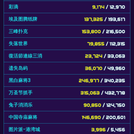
彩滴
9,174
/ 12,970
埃及图腾纸牌
137,325
/ 193,617
三峰扑克
153,800
/ 216,500
失落世界
79,855
/ 112,315
復活節連線三消
23,724
/ 33,063
遗失岛屿
36,070
/ 49,960
黑白麻将3
246,977
/ 340,235
万圣节抓手
315,063
/ 432,778
兔子消消乐
90,850
/ 124,750
中国寺庙麻将
146,690
/ 200,601
图片派-港湾城
3,996
/ 5,456