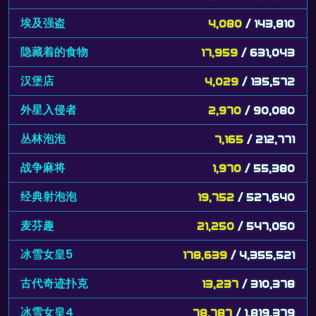
埃及强盗
4,080
/ 143,810
隐藏着的食物
17,959
/ 631,043
汉堡店
4,029
/ 135,572
外星入侵者
2,970
/ 90,080
丛林泡泡
7,165
/ 212,771
战争麻将
1,970
/ 55,380
经典射泡泡
19,752
/ 527,640
麦芬趣
21,250
/ 547,050
冰雪女皇5
178,639
/ 4,355,521
古代奇迹扑克
13,237
/ 310,378
冰雪女皇4
78,787
/ 1,819,379