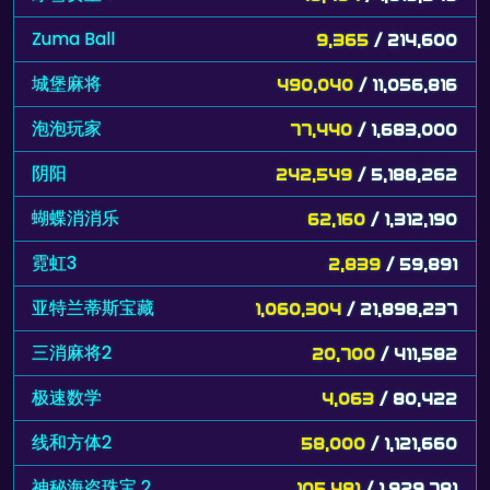
Zuma Ball
9,365
/ 214,600
城堡麻将
490,040
/ 11,056,816
泡泡玩家
77,440
/ 1,683,000
阴阳
242,549
/ 5,188,262
蝴蝶消消乐
62,160
/ 1,312,190
霓虹3
2,839
/ 59,891
亚特兰蒂斯宝藏
1,060,304
/ 21,898,237
三消麻将2
20,700
/ 411,582
极速数学
4,063
/ 80,422
线和方体2
58,000
/ 1,121,660
神秘海盗珠宝 2
105,481
/ 1,929,781