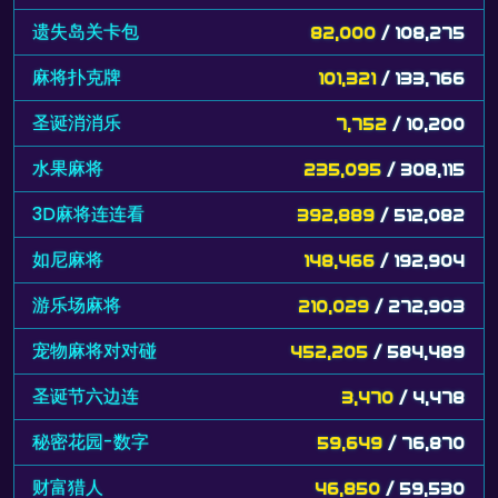
遗失岛关卡包
82,000
/ 108,275
麻将扑克牌
101,321
/ 133,766
圣诞消消乐
7,752
/ 10,200
水果麻将
235,095
/ 308,115
3D麻将连连看
392,889
/ 512,082
如尼麻将
148,466
/ 192,904
游乐场麻将
210,029
/ 272,903
宠物麻将对对碰
452,205
/ 584,489
圣诞节六边连
3,470
/ 4,478
秘密花园-数字
59,649
/ 76,870
财富猎人
46,850
/ 59,530