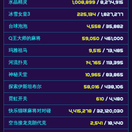
水晶精灵
1,008,899
/ 8,274,915
冰雪女皇3
225,134
/ 1,827,277
台球泡泡
4,558
/ 35,882
Q王大师的麻将
59,050
/ 461,000
玛雅祖马
9,515
/ 73,485
河流扑克
14,765
/ 113,395
神秘天堂
10,965
/ 83,865
探索伊斯坦布尔
58,016
/ 438,106
霓虹开关
610
/ 4,480
快乐猫咪麻将对对碰
4,415,278
/ 32,120,030
空当接龙克朗代克
2,541
/ 18,440