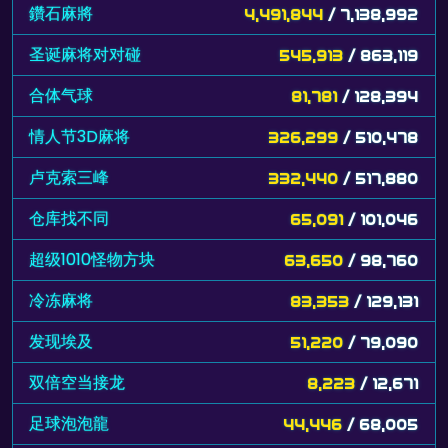
鑽石麻將
4,491,844
/ 7,138,992
圣诞麻将对对碰
545,913
/ 863,119
合体气球
81,781
/ 128,394
情人节3D麻将
326,299
/ 510,478
卢克索三峰
332,440
/ 517,880
仓库找不同
65,091
/ 101,046
超级1010怪物方块
63,650
/ 98,760
冷冻麻将
83,353
/ 129,131
发现埃及
51,220
/ 79,090
双倍空当接龙
8,223
/ 12,671
足球泡泡龍
44,446
/ 68,005