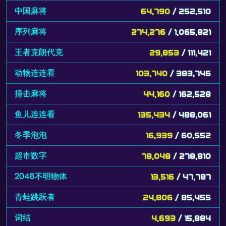
中国麻将
64,790
/ 252,510
序列麻将
274,276
/ 1,065,821
王者克朗代克
29,853
/ 111,421
动物连连看
103,740
/ 383,746
撞击麻将
44,160
/ 162,528
鱼儿连连看
135,434
/ 488,061
冬季泡泡
16,939
/ 60,552
超市数字
78,048
/ 278,810
2048不明物体
13,516
/ 47,787
青蛙跳跃者
24,806
/ 85,455
词结
4,693
/ 15,884