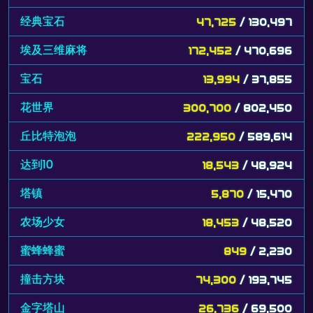
经典宝石
47,725
/ 130,497
埃及三维麻将
172,452
/ 470,696
宝石
13,994
/ 37,855
花世界
300,700
/ 802,450
丘比特泡泡
222,950
/ 589,614
达到10
18,543
/ 48,924
塔镇
5,870
/ 15,470
农场少女
18,453
/ 48,520
蜜蜂蜂蜜
849
/ 2,230
撞击方块
74,300
/ 193,745
金字塔山
26,736
/ 69,500