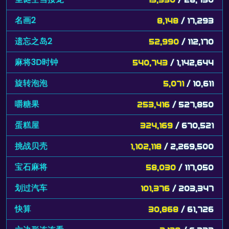
名画2
8,148
/ 17,293
遗忘之岛2
52,990
/ 112,170
麻将3D时钟
540,743
/ 1,142,644
旋转泡泡
5,071
/ 10,611
嚼糖果
253,416
/ 527,850
蛋糕屋
324,169
/ 670,521
挑战贝壳
1,102,118
/ 2,269,500
宝石麻将
58,030
/ 117,050
划过汽车
101,376
/ 203,347
快算
30,868
/ 61,726