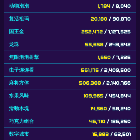
动物泡泡
1,784
/ 8,040
复活祖玛
20,180
/ 90,870
国王金
252,472
/ 1,127,525
龙珠
55,358
/ 243,342
無限泡泡射擊
1,650
/ 7,225
虫子连连看
561,175
/ 2,409,500
麻将方体
506,388
/ 2,140,766
水果风味
109,965
/ 454,844
滑動木塊
14,560
/ 58,240
巧克力组合
46,710
/ 186,250
数字城市
15,883
/ 62,501