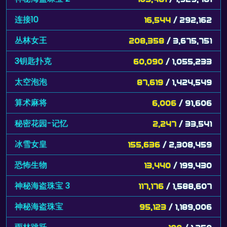
连接10
16,544
/ 292,162
丛林女王
208,358
/ 3,675,751
3钥匙扑克
60,090
/ 1,055,233
太空泡泡
87,619
/ 1,424,549
算术麻将
6,006
/ 91,606
秘密花园-记忆
2,247
/ 33,541
冰雪女皇
155,636
/ 2,308,459
恐怖生物
13,440
/ 199,430
神秘海盗珠宝 3
117,176
/ 1,588,607
神秘海盗珠宝
95,123
/ 1,189,006