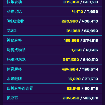
快乐农场
375,360
/ 667,510
动物记忆
4,470
/ 7,932
3維連連看
230,990
/ 406,470
花园2
34,869
/ 60,990
神秘麻将
156,862
/ 274,315
厨房找物品
7,260
/ 12,685
玛雅泡泡龙
367,580
/ 640,510
体育麻将
434,564
/ 756,674
水果翻牌
16,020
/ 27,570
四川麻将连连看
52,945
/ 90,576
抓取它
284,458
/ 486,671