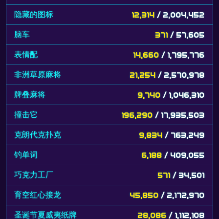
隐藏的图标
12,314
/ 2,004,452
脑车
371
/ 57,605
表情配
14,660
/ 1,795,776
非洲草原麻将
21,254
/ 2,570,978
牌叠麻将
9,740
/ 1,046,310
撞击它
196,290
/ 17,935,503
克朗代克扑克
9,834
/ 763,249
钓单词
6,188
/ 409,055
巧克力工厂
571
/ 34,501
育空红心接龙
45,850
/ 2,172,970
圣诞节夏威夷纸牌
28,086
/ 1,112,108