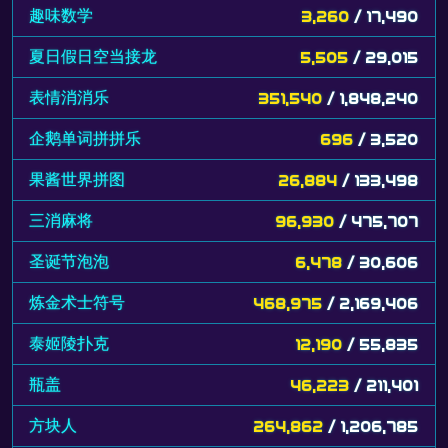
趣味数学
3,260
/ 17,490
夏日假日空当接龙
5,505
/ 29,015
表情消消乐
351,540
/ 1,848,240
企鹅单词拼拼乐
696
/ 3,520
果酱世界拼图
26,884
/ 133,498
三消麻将
96,930
/ 475,707
圣诞节泡泡
6,478
/ 30,606
炼金术士符号
468,975
/ 2,169,406
泰姬陵扑克
12,190
/ 55,835
瓶盖
46,223
/ 211,401
方块人
264,862
/ 1,206,785