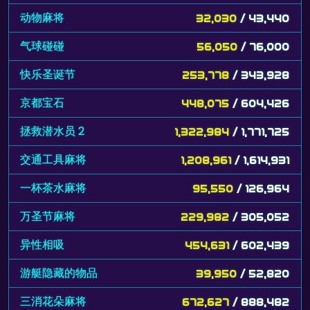
动物麻将
32,030
/ 43,440
气球碰碰
56,050
/ 76,000
快乐圣诞节
253,778
/ 343,928
京都宝石
448,075
/ 604,426
拯救潜水员 2
1,322,984
/ 1,771,725
交通工具麻将
1,208,961
/ 1,614,931
一杯茶水麻将
95,550
/ 126,964
万圣节麻将
229,982
/ 305,052
异性相吸
454,631
/ 602,439
游艇隐藏的物品
39,950
/ 52,820
三消花朵麻将
672,627
/ 888,482