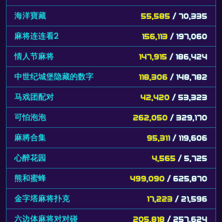
海洋寶藏
55,585
/ 70,335
麻将连连看2
156,113
/ 197,060
情人节麻将
147,915
/ 186,424
中世纪城堡隐藏的数字
118,306
/ 148,782
马戏团配对
42,420
/ 53,323
可怕泡泡
262,050
/ 329,170
麻將合集
95,311
/ 119,606
心醉花园
4,565
/ 5,725
熊和蜜蜂
499,090
/ 625,870
金字塔麻将扑克
17,223
/ 21,596
六边体麻将对对碰
205,818
/ 257,624