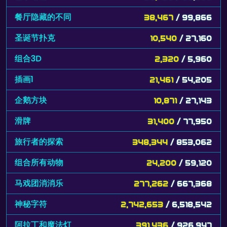
餐厅隐藏的不同
38,467
/ 99,866
圣诞节扑克
10,540
/ 27,160
组合3D
2,320
/ 5,960
插画1
21,461
/ 54,205
企鹅方块
10,871
/ 27,143
滑牌
31,400
/ 77,950
旅行者的探索
348,344
/ 853,062
组合所有动物
24,200
/ 59,120
马戏团消消乐
277,262
/ 667,368
神秘字符
2,742,653
/ 6,518,542
阿拉丁和魔法灯
391,436
/ 926,947