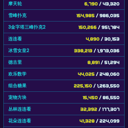
摩天轮
6,790
/ 43,320
雪峰扑克
154,985
/ 986,035
3金字塔三峰扑克2
150,266
/ 951,784
连连看
4,890
/ 30,153
冰雪女皇2
338,213
/ 1,973,036
德古里
8,891
/ 51,294
欢乐数学
44,025
/ 248,060
组合糖果
225,150
/ 1,263,550
宠物方块
15,450
/ 86,550
丛林连连看
32,392
/ 177,307
花朵连连看
41,328
/ 224,099