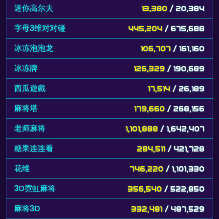
迷你高尔夫
13,380
/ 20,384
字母3维对对碰
445,204
/ 675,688
冰冻泡泡龙
106,707
/ 161,160
冰冻牌
126,329
/ 190,689
西瓜遊戲
17,514
/ 26,189
麻将塔
179,660
/ 268,156
老师麻将
1,101,888
/ 1,642,407
糖果连连看
284,511
/ 421,728
花维
746,220
/ 1,101,330
3D霓虹麻将
356,540
/ 522,850
麻将3D
332,481
/ 487,529