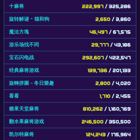
十麻将
222,997
/ 325,286
旋转解谜 - 猫和狗
2,650
/ 3,860
魔法方塊
46,497
/ 67,575
游乐场找不同
29,777
/ 43,186
宝石闪电战
292,607
/ 422,547
经典麻将游戏
139,736
/ 201,133
旋轉拼圖－冬日樂趣
2,800
/ 4,020
看看
1,710
/ 2,455
糖果天堂麻将
810,262
/ 1,160,769
翻水果麻将游戏
246,500
/ 350,500
凯尔特麻将
124,243
/ 175,964