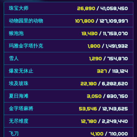
珠宝大师
26,890
/ 41,058,450
动物园里的动物
107,800
/ 127,109,997
猴泡泡
13,430
/ 11,753,070
玛雅金字塔扑克
1,800
/ 1,491,932
雪人
1,290
/ 754,870
爆发无休止
327
/ 113,124
埃及玻珠
22,180
/ 6,282,620
夏日海滩
3,050
/ 830,750
金字塔麻將
53,546
/ 12,143,625
无尽维度
12,780
/ 2,249,440
飞刀
4,100
/ 710,000