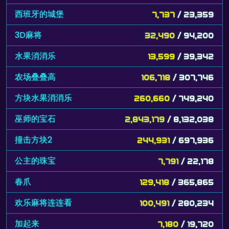
西班牙的城堡
7,737
/ 23,359
3D麻将
32,490
/ 94,200
水果消消乐
13,599
/ 39,342
农场叠叠高
106,718
/ 307,746
方块水果消消乐
260,660
/ 749,240
巫师的宝石
2,843,179
/ 8,132,038
撞击方块2
244,931
/ 697,936
公主的珠宝
7,791
/ 22,178
春爪
129,418
/ 365,865
欢乐麻将连连看
100,491
/ 280,234
加起来
7,180
/ 19,720