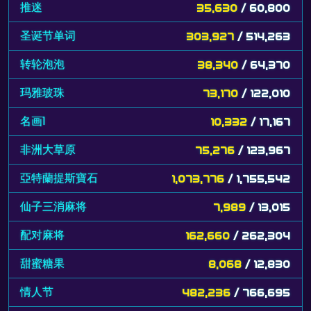
推迷
35,630
/ 60,800
圣诞节单词
303,927
/ 514,263
转轮泡泡
38,340
/ 64,370
玛雅玻珠
73,170
/ 122,010
名画1
10,332
/ 17,167
非洲大草原
75,276
/ 123,967
亞特蘭提斯寶石
1,073,776
/ 1,755,542
仙子三消麻将
7,989
/ 13,015
配对麻将
162,660
/ 262,304
甜蜜糖果
8,068
/ 12,830
情人节
482,236
/ 766,695