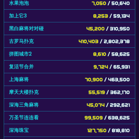
水果泡泡
7,050
/ 50,640
加上它3
8,253
/ 59,134
黑白麻将对对碰
45,200
/ 310,950
古罗马扑克
410,403
/ 2,802,378
拼图城市2
8,610
/ 58,625
复活节合并
9,724
/ 65,931
上海麻将
70,900
/ 463,500
摩天大楼扑克
55,519
/ 362,170
深海三角麻将
45,074
/ 292,621
万圣节连连看
99,509
/ 638,625
深海珠宝
127,750
/ 818,810