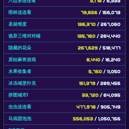
六边形连连看
3,178
/ 6,333
雨林连连看
79,656
/ 156,073
圣诞维度
136,370
/ 267,060
诡异三维对对碰
135,760
/ 264,440
隐藏的花朵
267,629
/ 518,477
原始麻将游戏
8,440
/ 16,240
水果收集者
5,750
/ 11,050
冰冻城堡扑克
151,379
/ 289,456
拼图城市1
33,720
/ 64,095
虫虫连连看
477,978
/ 905,749
马戏团泡泡
556,053
/ 1,050,756