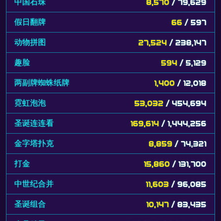
中国石珠
8,570
/ 79,629
假日翻牌
66
/ 597
动物拼图
27,524
/ 238,147
趣脸
594
/ 5,129
两副牌蜘蛛纸牌
1,400
/ 12,018
霓虹泡泡
53,032
/ 454,694
圣诞连连看
169,614
/ 1,444,256
金字塔扑克
8,859
/ 74,321
打金
15,860
/ 131,700
中世纪合并
11,603
/ 96,085
圣诞组合
10,147
/ 83,435