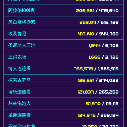
阿拉伯1001夜
206,961
/ 479,640
黑白麻将游戏
268,011
/ 615,738
埃及鲁尼
417,140
/ 944,780
圣诞老人三消
1,644
/ 3,703
三消农场
1,666
/ 3,726
情人连连看
755,573
/ 1,665,915
探索古罗马
125,531
/ 274,022
墙纸连连看
121,837
/ 265,258
丛林泡泡人
51,970
/ 113,112
圣诞连连看
124,976
/ 269,184
圣诞空当接龙
13,350
/ 28,730