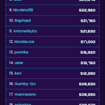
9.
Nicoleta58
522,960
10.
Raphaell
521,760
11.
Antonella,ita
521,630
12.
MookieJoe
517,000
13.
poohke
516,320
14.
usse
513,750
15.
keri
512,280
16.
Gumby-Go
508,630
17.
manresano
508,390
18.
zelenkka
508,070