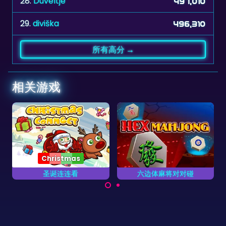
28.
Duveltje
497,010
29.
diviška
496,310
所有高分 →
相关游戏
六边体麻将对对碰
抓取它
抓取成对的方块。
六边体麻将牌的麻将对对
碰游戏。