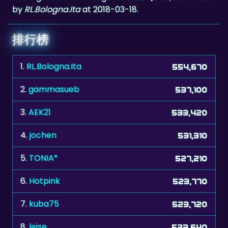
by
RL.Bologna.Ita
at 2018-03-18.
排行榜
1.
RL.Bologna.Ita
554,670
2.
gammasueb
537,100
3.
AEK21
533,420
4.
jochen
531,310
5.
TONIA*
527,210
6.
Hotpink
523,770
7.
kuba75
523,720
8.
leise
523,640