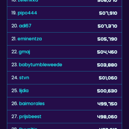
19.
pipo444
507,910
20.
adi67
507,370
21.
eminentza
505,790
22.
gmaj
504,460
23.
babytumbleweede
503,880
24.
stvn
501,060
25.
lijdia
500,630
26.
baimorales
499,750
27.
prijsbeest
498,060