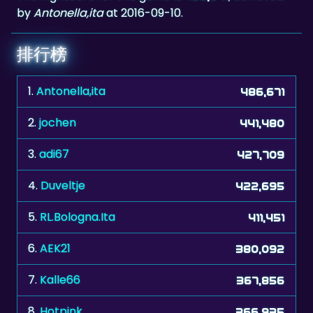
by
Antonella,ita
at 2016-09-10.
排行榜
1.
Antonella,ita
486,671
2.
jochen
441,480
3.
adi67
427,709
4.
Duveltje
422,695
5.
RL.Bologna.Ita
411,451
6.
AEK21
380,092
7.
Kalle66
367,856
8.
Hotpink
366,935