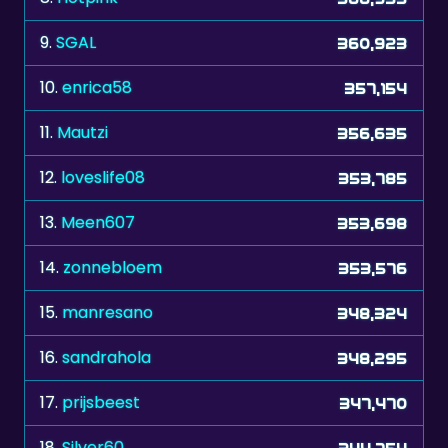
9.
SGAL
360,923
10.
enrica58
357,154
11.
Mautzi
356,635
12.
loveslife08
353,785
13.
Meen607
353,698
14.
zonnebloem
353,576
15.
manresano
348,324
16.
sandrahola
348,295
17.
prijsbeest
347,470
18.
Silver60
344,754