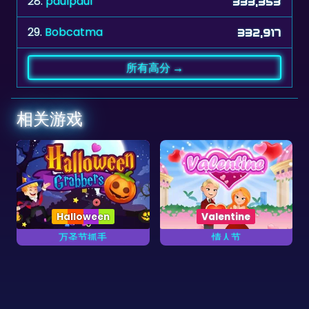
28.
paulpaul
333,353
29.
Bobcatma
332,917
所有高分 →
相关游戏
Halloween
Valentine
万圣节抓手
情人节
抓取万圣节砖块。
抓取情人节牌。