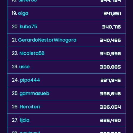
19.
olga
341,251
20.
kuba75
340,716
21.
GerardoNestorWinogora
340,456
22.
Nicoleta58
340,398
23.
usse
338,885
24.
pipo444
337,945
25.
gammasueb
336,646
26.
Herciteri
336,054
27.
lijdia
335,490