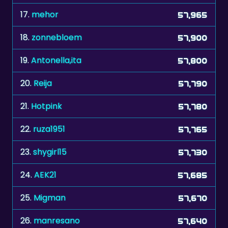
18.
zonnebloem
57,900
19.
Antonella,ita
57,800
20.
Reija
57,790
21.
Hotpink
57,780
22.
ruza1951
57,765
23.
shygirl15
57,730
24.
AEK21
57,685
25.
Migman
57,670
26.
manresano
57,640
27.
OkayToBeWhite
57,590