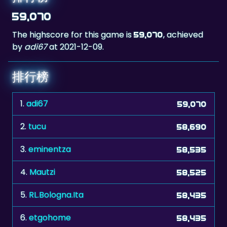
The highscore for this game is
, achieved
59,070
by
adi67
at 2021-12-09.
排行榜
1.
adi67
59,070
2.
tucu
58,690
3.
eminentza
58,535
4.
Mautzi
58,525
5.
RL.Bologna.Ita
58,435
6.
etgohome
58,435
7.
Silver60
58,255