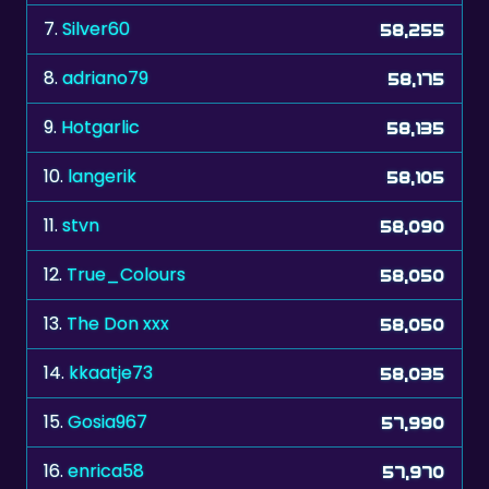
8.
adriano79
58,175
9.
Hotgarlic
58,135
10.
langerik
58,105
11.
stvn
58,090
12.
True_Colours
58,050
13.
The Don xxx
58,050
14.
kkaatje73
58,035
15.
Gosia967
57,990
16.
enrica58
57,970
17.
mehor
57,965