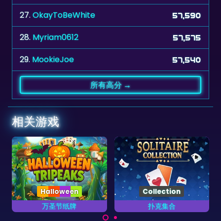
28.
Myriam0612
57,575
29.
MookieJoe
57,540
所有高分 →
相关游戏
Collection
扑克集合
埃及扑克
牌游
完成所有13个集合的扑克
玩100关古埃及时代的扑
游戏。
克游戏。