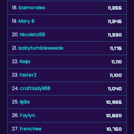
19.
Mary B
11,345
20.
Nicoleta58
11,330
21.
babytumbleweede
11,175
22.
Reija
11,110
23.
faster2
11,100
24.
craftlady968
11,040
25.
lijdia
10,965
26.
Faylyn
10,820
27.
frenchee
10,750
28.
pjmp59
10,640