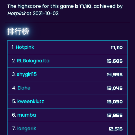
排行榜
1.
Hotpink
17,110
2.
RL.Bologna.Ita
15,685
3.
shygirl15
14,995
4.
Elahe
13,045
5.
kweenklutz
13,030
6.
mumba
12,855
7.
langerik
12,515
8.
starflug
12,380