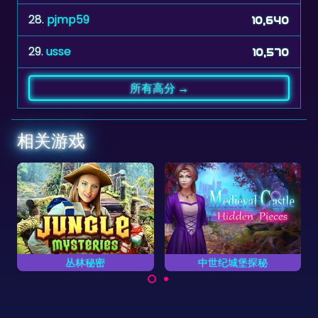
29.
usse
10,570
所有高分 →
相关游戏
中世纪城堡探秘
纵横填字谜 2
放置字母完成单词。
你能找到画面中隐藏着的
尽快找
物品吗？
和找不