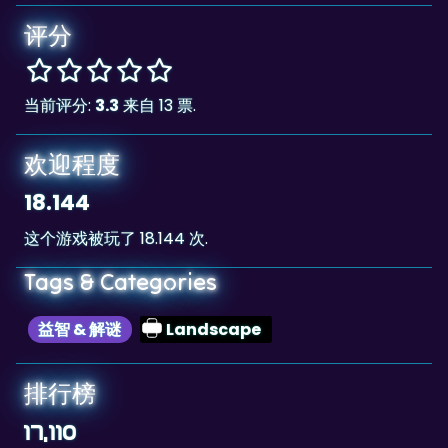
当前评分:
3.3
来自 13 票.
欢迎程度
18.144
这个游戏被玩了 18.144 次.
Tags & Categories
益智 & 解谜
Landscape
排行榜
17,110
The highscore for this game is
, achieved by
17,110
Hotpink
at 2021-10-02.