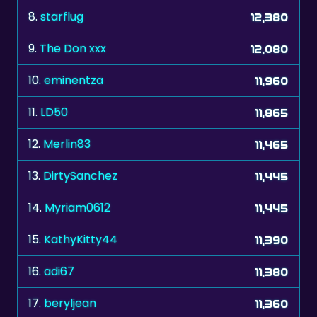
9.
The Don xxx
12,080
10.
eminentza
11,960
11.
LD50
11,865
12.
Merlin83
11,465
13.
DirtySanchez
11,445
14.
Myriam0612
11,445
15.
KathyKitty44
11,390
16.
adi67
11,380
17.
beryljean
11,360
18.
baimorales
11,355