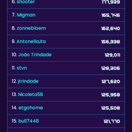
7.
Migman
165,746
8.
zonnebloem
162,640
9.
Antonella,ita
156,338
10.
João Trindade
129,011
11.
stvn
128,306
12.
jtrindade
127,620
13.
Nicoleta58
125,958
14.
etgohome
125,508
15.
bull7448
121,770
16.
The Don xxx
110,186