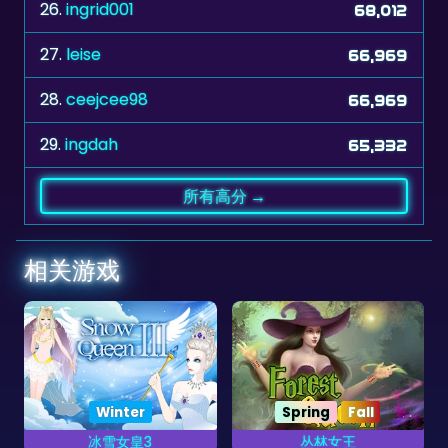
27.
leise
66,969
28.
ceejcee98
66,969
29.
ingdah
65,332
所有高分 →
相关游戏
Spring
Fall
Winter
丛林女王
冰雪女皇5
养大黑暗森林的魔宠。
那
龙全被冰雪女皇冻住了，