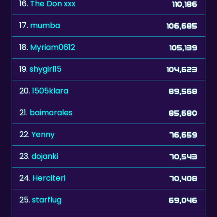
17.
mumba
106,685
18.
Myriam0612
105,139
19.
shygirl15
104,623
20.
1505klara
89,568
21.
baimorales
85,680
22.
Yenny
76,659
23.
dojanki
70,543
24.
Herciteri
70,408
25.
starflug
69,046
26.
ingrid001
68,012