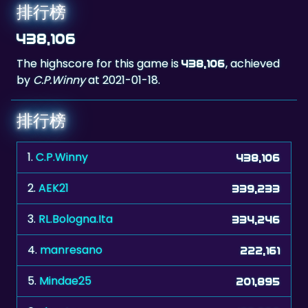
438,106
The highscore for this game is
, achieved
438,106
by
C.P.Winny
at 2021-01-18.
排行榜
1.
C.P.Winny
438,106
2.
AEK21
339,233
3.
RL.Bologna.Ita
334,246
4.
manresano
222,161
5.
Mindae25
201,895
6.
shooter
177,939