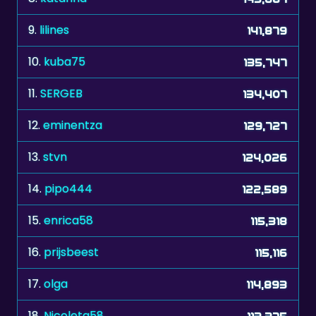
9.
lilines
141,879
10.
kuba75
135,747
11.
SERGEB
134,407
12.
eminentza
129,727
13.
stvn
124,026
14.
pipo444
122,589
15.
enrica58
115,318
16.
prijsbeest
115,116
17.
olga
114,893
18.
Nicoleta58
113,375