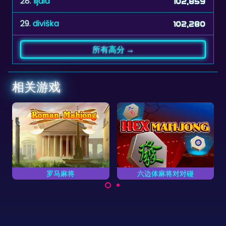
28.
lijdia
102,859
29.
diviška
102,280
所有高分 →
相关游戏
六边体麻将对对碰
经典麻将游戏
玩一个经典麻将游戏。
中
六边体麻将牌的麻将对对
碰游戏。