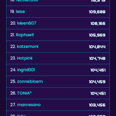
19.
leise
109,688
20.
Meen607
108,166
21.
Raphaell
105,969
22.
katzemoni
104,844
23.
Hotpink
104,748
24.
ingrid001
104,461
25.
zonnebloem
104,459
26.
TONIA*
104,451
27.
manresano
103,456