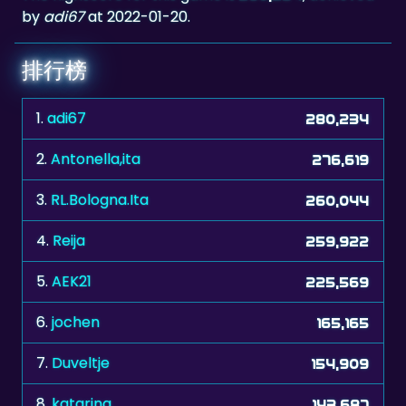
by
adi67
at 2022-01-20.
排行榜
1.
adi67
280,234
2.
Antonella,ita
276,619
3.
RL.Bologna.Ita
260,044
4.
Reija
259,922
5.
AEK21
225,569
6.
jochen
165,165
7.
Duveltje
154,909
8.
katarina
143,687