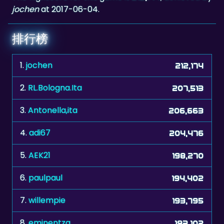
jochen
at 2017-06-04.
排行榜
1.
jochen
212,174
2.
RL.Bologna.Ita
207,513
3.
Antonella,ita
206,663
4.
adi67
204,476
5.
AEK21
198,270
6.
paulpaul
194,402
7.
willempie
193,795
8.
eminentza
193,102