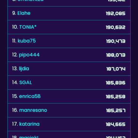
9.
Elahe
192,085
10.
TONIA*
190,632
11.
kuba75
190,473
12.
pipo444
188,073
13.
lijdia
187,074
14.
SGAL
185,836
15.
enrica58
185,258
16.
manresano
185,257
17.
katarina
184,665
18.
maciekL
184,467