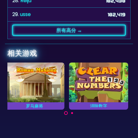
28.
Reija
182,438
29.
usse
182,419
所有高分 →
相关游戏
消除数字
抓取它
尽快消除所有数字。
抓取成对的方块。