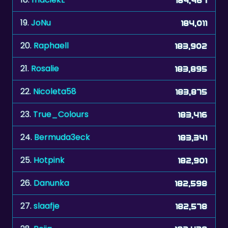
19.
JoNu
184,011
20.
Raphaell
183,902
21.
Rosalie
183,895
22.
Nicoleta58
183,875
23.
True_Colours
183,416
24.
Bermuda3eck
183,341
25.
Hotpink
182,901
26.
Danunka
182,598
27.
slaafje
182,578