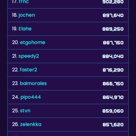
19.
Elahe
889,250
20.
etgohome
887,750
21.
speedy2
884,040
22.
faster2
876,290
23.
baimorales
866,750
24.
pipo444
864,970
25.
stvn
859,060
26.
zelenkka
857,620
27.
gmaj
855,940