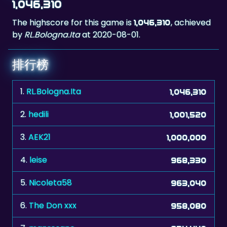
by
RL.Bologna.Ita
at 2020-08-01.
排行榜
1.
RL.Bologna.Ita
1,046,310
2.
hedili
1,001,520
3.
AEK21
1,000,000
4.
leise
968,330
5.
Nicoleta58
963,040
6.
The Don xxx
958,080
7.
manresano
934,440
8.
Antonella,ita
932,690