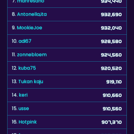
9.
MookieJoe
932,040
10.
adi67
928,580
11.
zonnebloem
924,560
12.
kuba75
920,520
13.
Tukan kaju
919,110
14.
keri
910,660
15.
usse
910,560
16.
Hotpink
907,370
17.
frnc
902,280
18.
jochen
897,640