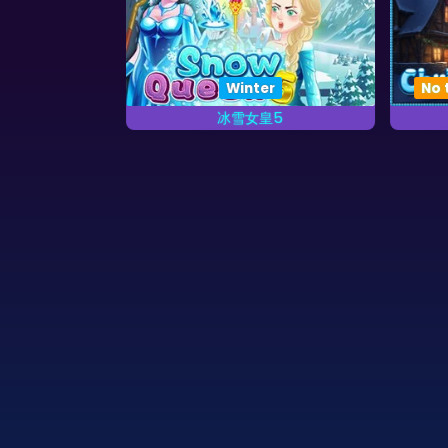
Winter
No 
斯寶石
冰雪女皇5
色背景。
龙全被冰雪女皇冻住了，我们需要
给他们解冻。