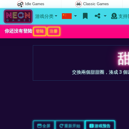
Idle Games
Classic Games
游戏分类
支持
你还没有登陆
登陆
注册
交換兩個甜甜圈，湊成 3 
全屏
重新开始
游戏预告