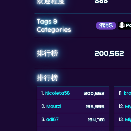
888
欢迎程度
Tags &
消消乐
P
Categories
排行榜
200,562
排行榜
1.
Nicoleta58
11.
kr
200,562
2.
Mautzi
12.
My
195,335
3.
adi67
13.
M
194,781