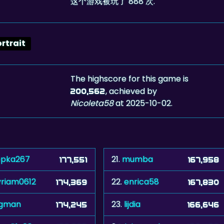
这个游戏被玩了 888 次.
ortrait
The highscore for this game is
, achieved by
200,562
Nicoleta58
at 2025-10-02.
opka267
21.
mumba
177,551
167,958
riam0612
22.
enrica58
174,369
167,830
igman
23.
lijdia
174,245
166,646