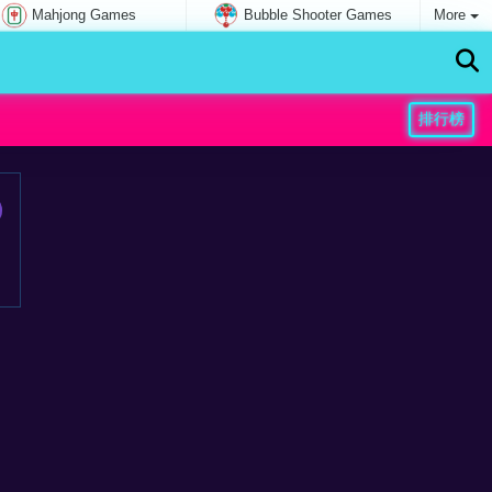
Mahjong Games
Bubble Shooter Games
More
排行榜