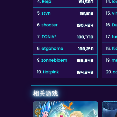
4.
Reija
14.
lo
191,587
5.
stvn
15.
Vi
191,512
6.
shooter
16.
Du
190,424
7.
TONIA*
17.
fa
188,778
8.
etgohome
18.
15
188,241
9.
zonnebloem
19.
m
185,943
10.
Hotpink
20.
a
184,348
相关游戏