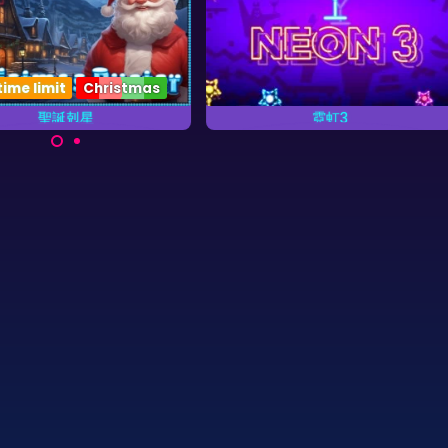
time limit
Christmas
聖誕剋星
霓虹3
尽快爆破所有的泡泡。
霓虹饮料的消消看游戏。