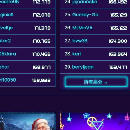
veslife08
24.
jojoanneke
172,773
166,492
rginiaS
25.
Gumby-Go
172,078
165,129
veltje
26.
MLMinVA
171,379
165,122
ster2
27.
bvw38
170,765
164,300
05klara
28.
keri
170,465
163,964
ehor
29.
beryljean
168,877
163,477
cf10050
168,833
所有高分 →