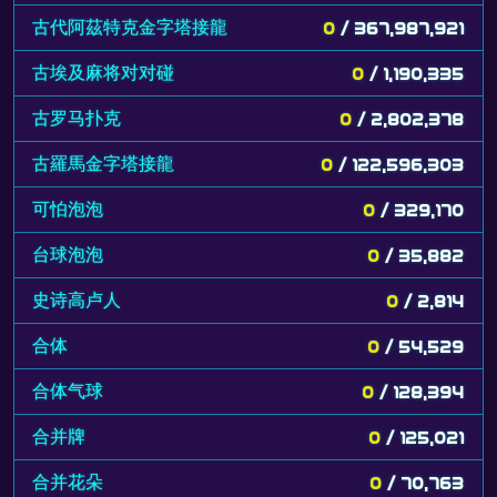
古代阿茲特克金字塔接龍
0
/ 367,987,921
古埃及麻将对对碰
0
/ 1,190,335
古罗马扑克
0
/ 2,802,378
古羅馬金字塔接龍
0
/ 122,596,303
可怕泡泡
0
/ 329,170
台球泡泡
0
/ 35,882
史诗高卢人
0
/ 2,814
合体
0
/ 54,529
合体气球
0
/ 128,394
合并牌
0
/ 125,021
合并花朵
0
/ 70,763