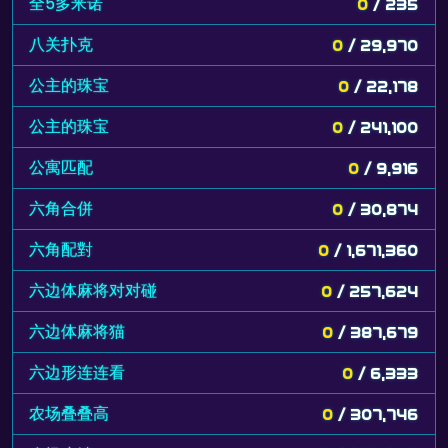
全5多米诺
0
/ 235
八关扑克
0
/ 29,970
公主的珠宝
0
/ 22,178
公主的珠宝
0
/ 241,100
公寓匹配
0
/ 9,916
六角合併
0
/ 30,874
六角配對
0
/ 1,671,360
六边体麻将对对碰
0
/ 257,624
六边体麻将猫
0
/ 387,679
六边形连连看
0
/ 6,333
农场叠叠高
0
/ 307,746