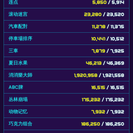
连点
5,850
/ 5,914
滚动迷宫
23,280
/ 23,520
汽車配對
11,278
/ 11,375
停車場排序
10,441
/ 10,512
三車
7,879
/ 7,925
夏日水果
46,213
/ 46,369
消消樂大師
1,920,958
/ 1,921,558
ABC牌
16,515
/ 16,515
丛林崩塌
175,232
/ 175,232
动物记忆
7,932
/ 7,932
巧克力组合
186,250
/ 186,250