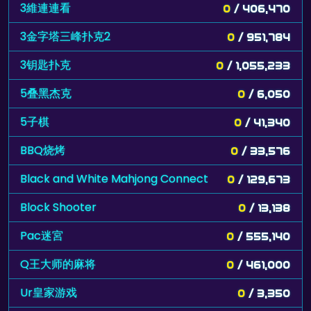
3維連連看
0
/ 406,470
3金字塔三峰扑克2
0
/ 951,784
3钥匙扑克
0
/ 1,055,233
5叠黑杰克
0
/ 6,050
5子棋
0
/ 41,340
BBQ烧烤
0
/ 33,576
Black and White Mahjong Connect
0
/ 129,673
Block Shooter
0
/ 13,138
Pac迷宮
0
/ 555,140
Q王大师的麻将
0
/ 461,000
Ur皇家游戏
0
/ 3,350