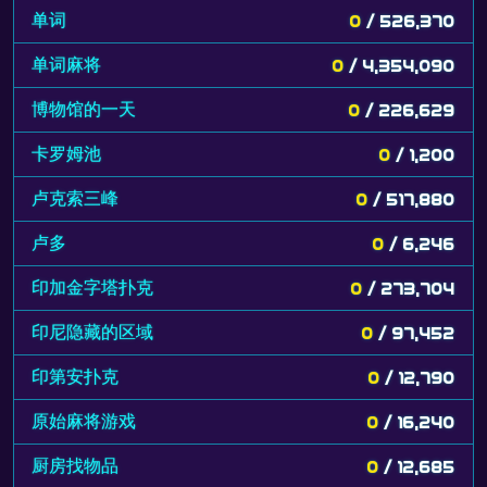
单词
0
/ 526,370
单词麻将
0
/ 4,354,090
博物馆的一天
0
/ 226,629
卡罗姆池
0
/ 1,200
卢克索三峰
0
/ 517,880
卢多
0
/ 6,246
印加金字塔扑克
0
/ 273,704
印尼隐藏的区域
0
/ 97,452
印第安扑克
0
/ 12,790
原始麻将游戏
0
/ 16,240
厨房找物品
0
/ 12,685