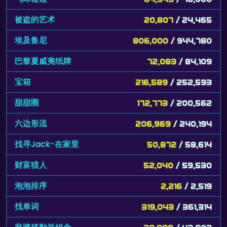
被盗的艺术
20,807
/ 24,465
埃及鲁尼
806,000
/ 944,780
巴黎夏威夷纸牌
72,083
/ 84,109
宝箱
216,589
/ 252,593
甜甜圈
172,773
/ 200,562
六边形流
206,969
/ 240,194
找寻Jack-在家里
50,872
/ 58,614
财富猎人
52,040
/ 59,530
泡泡排序
2,216
/ 2,519
找单词
319,043
/ 361,314