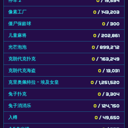
停车 2
0
/ 19,534
像素工厂
0
/ 143,203
僵尸保龄球
0
/ 300
儿童麻将
0
/ 202,861
光芒泡泡
0
/ 899,272
克朗代克扑克
0
/ 763,249
克朗代克海盗
0
/ 13,031
克里奥佩特拉 - 埃及女皇
0
/ 1,251,520
兔子扑克
0
/ 3,304
兔子消消乐
0
/ 124,750
入樽
0
/ 49,650