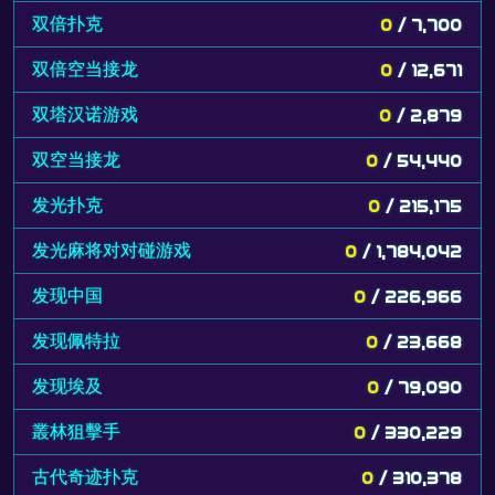
双倍扑克
0
/ 7,700
双倍空当接龙
0
/ 12,671
双塔汉诺游戏
0
/ 2,879
双空当接龙
0
/ 54,440
发光扑克
0
/ 215,175
发光麻将对对碰游戏
0
/ 1,784,042
发现中国
0
/ 226,966
发现佩特拉
0
/ 23,668
发现埃及
0
/ 79,090
叢林狙擊手
0
/ 330,229
古代奇迹扑克
0
/ 310,378