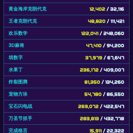
黄金海岸克朗代克
12,402
/ 32,116
王者克朗代克
48,820
/ 111,421
欢乐数学
122,041
/ 248,060
3D麻将
47,410
/ 94,200
填数字
37,979
/ 67,647
水果丁
236,172
/ 409,007
炸裂图腾
81,350
/ 134,260
宠物方块
54,780
/ 86,550
宝石闪电战
269,072
/ 422,547
万圣节抓手
283,813
/ 432,778
完成格言
15,911
/ 22,322