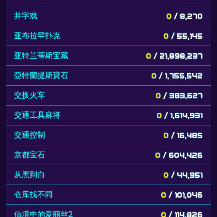
井字戏
0
/ 8,270
亚布拉罕扑克
0
/ 55,145
亚特兰蒂斯宝藏
0
/ 21,898,237
亞特蘭提斯寶石
0
/ 1,755,542
交换火车
0
/ 383,627
交通工具麻将
0
/ 1,614,931
交通控制
0
/ 16,485
京都宝石
0
/ 604,426
从黑到白
0
/ 44,951
仓库找不同
0
/ 101,046
仙境中的爱丽丝2
0
/ 114,826