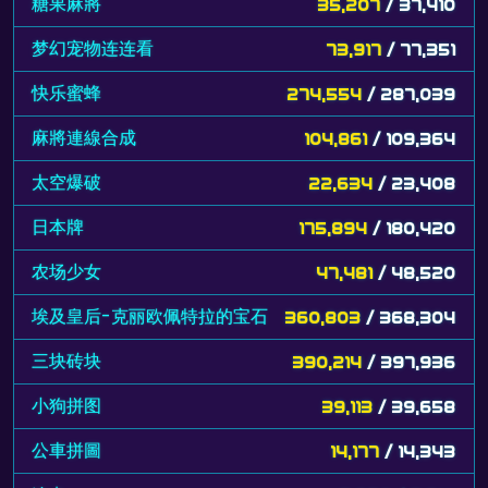
糖果麻將
35,207
/ 37,410
梦幻宠物连连看
73,917
/ 77,351
快乐蜜蜂
274,554
/ 287,039
麻將連線合成
104,861
/ 109,364
太空爆破
22,634
/ 23,408
日本牌
175,894
/ 180,420
农场少女
47,481
/ 48,520
埃及皇后-克丽欧佩特拉的宝石
360,803
/ 368,304
三块砖块
390,214
/ 397,936
小狗拼图
39,113
/ 39,658
公車拼圖
14,177
/ 14,343