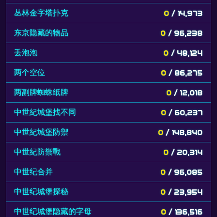
丛林金字塔扑克
0
/ 14,973
东京隐藏的物品
0
/ 96,238
丢泡泡
0
/ 48,124
两个空位
0
/ 86,275
两副牌蜘蛛纸牌
0
/ 12,018
中世紀城堡找不同
0
/ 60,237
中世紀城堡防禦
0
/ 148,840
中世紀防禦戰
0
/ 20,314
中世纪合并
0
/ 96,085
中世纪城堡探秘
0
/ 23,954
中世纪城堡隐藏的字母
0
/ 136,516