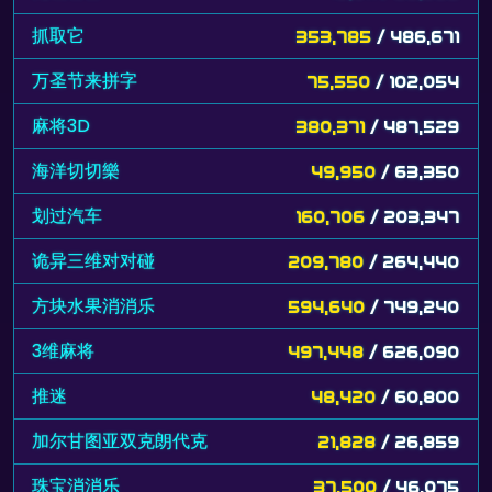
抓取它
353,785
/ 486,671
万圣节来拼字
75,550
/ 102,054
麻将3D
380,371
/ 487,529
海洋切切樂
49,950
/ 63,350
划过汽车
160,706
/ 203,347
诡异三维对对碰
209,780
/ 264,440
方块水果消消乐
594,640
/ 749,240
3维麻将
497,448
/ 626,090
推迷
48,420
/ 60,800
加尔甘图亚双克朗代克
21,828
/ 26,859
珠宝消消乐
37,500
/ 46,075