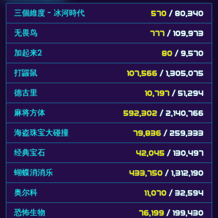
三個維度 - 冰河時代
570
/ 80,340
无畏鸟
777
/ 109,973
加起来2
80
/ 9,570
打鼹鼠
107,566
/ 1,305,075
德古里
10,797
/ 51,294
麻将方体
592,302
/ 2,140,766
海盗珠宝大碰撞
79,836
/ 259,333
经典宝石
42,045
/ 130,497
蝴蝶消消乐
433,750
/ 1,312,190
奥尔科
11,070
/ 32,594
恐怖生物
76,199
/ 199,430