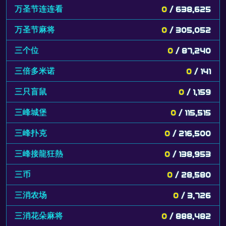
万圣节连连看
0
/ 638,625
万圣节麻将
0
/ 305,052
三个位
0
/ 87,240
三倍多米诺
0
/ 141
三只盲鼠
0
/ 1,159
三峰城堡
0
/ 115,515
三峰扑克
0
/ 216,500
三峰接龍狂熱
0
/ 138,953
三币
0
/ 28,580
三消农场
0
/ 3,726
三消花朵麻将
0
/ 888,482