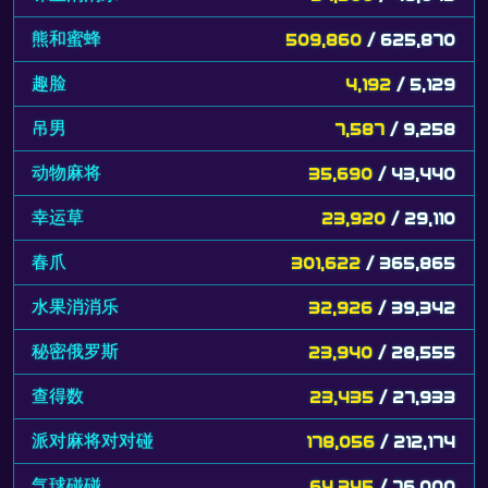
熊和蜜蜂
509,860
/ 625,870
趣脸
4,192
/ 5,129
吊男
7,587
/ 9,258
动物麻将
35,690
/ 43,440
幸运草
23,920
/ 29,110
春爪
301,622
/ 365,865
水果消消乐
32,926
/ 39,342
秘密俄罗斯
23,940
/ 28,555
查得数
23,435
/ 27,933
派对麻将对对碰
178,056
/ 212,174
气球碰碰
64,345
/ 76,000