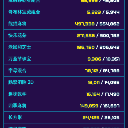
麻將移動並組合
38,999
/ 43,803
哥布林宝藏组合
5,323
/ 5,944
熊猫麻将
497,338
/ 554,862
快乐花朵
271,556
/ 300,782
老鼠和芝士
186,750
/ 206,642
万圣节珠宝
9,386
/ 10,351
字母混合
78,112
/ 84,788
點擊消除 2D
13,011
/ 14,095
趣味数学
16,164
/ 17,490
四季麻將
149,859
/ 161,697
长方形
24,425
/ 26,105