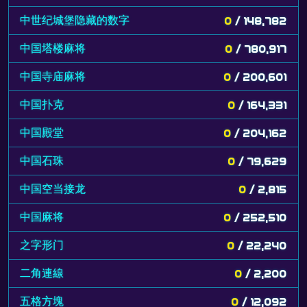
中世纪城堡隐藏的数字
0
/ 148,782
中国塔楼麻将
0
/ 780,917
中国寺庙麻将
0
/ 200,601
中国扑克
0
/ 164,331
中国殿堂
0
/ 204,162
中国石珠
0
/ 79,629
中国空当接龙
0
/ 2,815
中国麻将
0
/ 252,510
之字形门
0
/ 22,240
二角連線
0
/ 2,200
五格方塊
0
/ 12,092