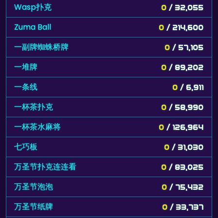
Wasp扑克
0
/ 32,055
Zuma Ball
0
/ 214,600
一副牌蜘蛛桥牌
0
/ 57,105
一堆牌
0
/ 89,202
一条线
0
/ 6,911
一杯茶扑克
0
/ 58,990
一杯茶水麻将
0
/ 126,964
七巧板
0
/ 31,030
万圣节扑克连连看
0
/ 83,025
万圣节泡泡
0
/ 75,432
万圣节纸牌
0
/ 33,737