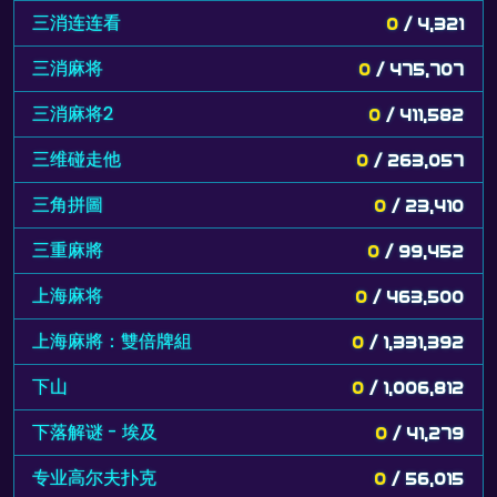
三消连连看
0
/ 4,321
三消麻将
0
/ 475,707
三消麻将2
0
/ 411,582
三维碰走他
0
/ 263,057
三角拼圖
0
/ 23,410
三重麻將
0
/ 99,452
上海麻将
0
/ 463,500
上海麻將：雙倍牌組
0
/ 1,331,392
下山
0
/ 1,006,812
下落解谜 - 埃及
0
/ 41,279
专业高尔夫扑克
0
/ 56,015