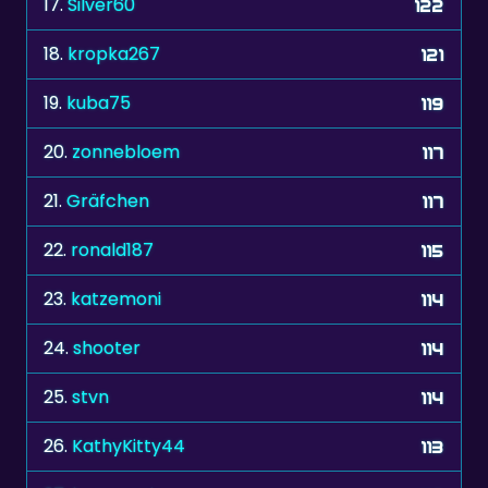
19.
kuba75
119
20.
zonnebloem
117
21.
Gräfchen
117
22.
ronald187
115
23.
katzemoni
114
24.
shooter
114
25.
stvn
114
26.
KathyKitty44
113
27.
kumsangir
110