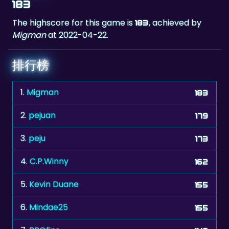
Migman
at 2022-04-22.
排行榜
1.
Migman
183
2.
pejuan
179
3.
peju
173
4.
C.P.Winny
162
5.
Kevin Duane
155
6.
Mindae25
155
7.
BBQfins
149
8.
The Don xxx
142