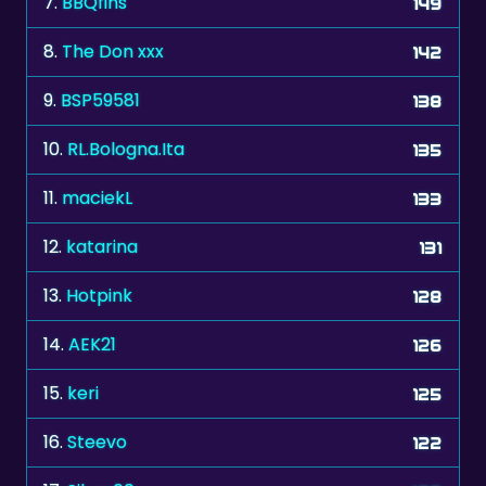
9.
BSP59581
138
10.
RL.Bologna.Ita
135
11.
maciekL
133
12.
katarina
131
13.
Hotpink
128
14.
AEK21
126
15.
keri
125
16.
Steevo
122
17.
Silver60
122
18.
kropka267
121