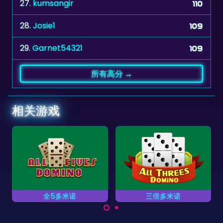
28.
Josie1
109
29.
Garnet54321
109
所有高分 →
相关游戏
全5多米诺
三倍多米诺
方
玩一个
试着在这个多米诺游戏中
在这个多米诺游戏中赢得
获得5的倍数。
3倍分数。