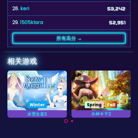
29.
1505klara
52,951
所有高分 →
相关游戏
Spring
Fall
丛林女王2
亞特蘭提斯寶石
养大黑暗森林的魔宠。
盡快消除有色背景。