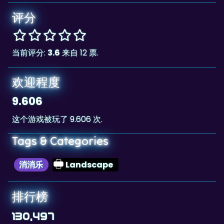
当前评分:
3.6
来自 12 票.
欢迎程度
9.606
这个游戏被玩了 9.606 次.
Tags & Categories
消消乐
Landscape
排行榜
130,497
The highscore for this game is
, achieved
130,497
by
stvn
at 2023-07-03.