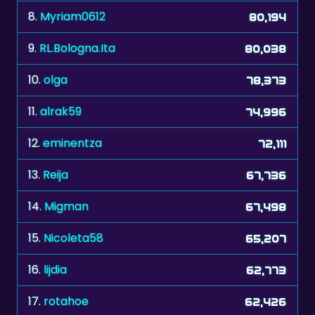
9.
RL.Bologna.Ita
80,038
10.
olga
78,373
11.
alrak59
74,996
12.
eminentza
72,111
13.
Reija
67,736
14.
Migman
67,498
15.
Nicoleta58
65,207
16.
lijdia
62,773
17.
rotahoe
62,426
18.
MLMinVA
62,418