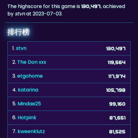
排行榜
1.
stvn
130,497
2.
The Don xxx
119,564
3.
etgohome
117,974
4.
katarina
105,798
5.
Mindae25
99,160
6.
Hotpink
87,651
7.
kweenklutz
81,525
8.
Myriam0612
80,194