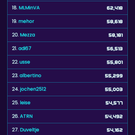
19.
mehor
58,618
20.
Mezza
58,181
21.
adi67
56,513
22.
usse
55,801
23.
albertino
55,299
24.
jochen2512
55,003
25.
leise
54,577
26.
ATRN
54,492
27.
Duveltje
54,162
28.
keri
53,242