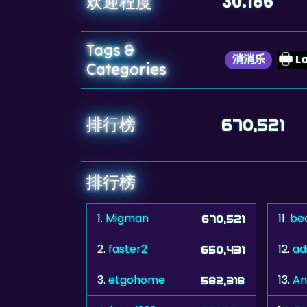
30.186
欢迎程度
Tags &
消消乐
L
Categories
排行榜
670,521
排行榜
1.
Migman
11.
be
670,521
2.
faster2
12.
ad
650,431
3.
etgohome
13.
An
582,318