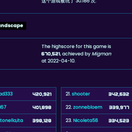
这个游戏被玩了 30.186 次.
andscape
The highscore for this game is
, achieved by
Migman
670,521
at 2022-04-10.
ad333
21.
shooter
420,921
342,632
i67
22.
zonnebloem
401,898
339,977
tonella,ita
23.
Nicoleta58
398,128
334,523