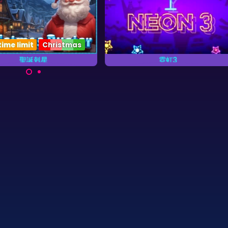
time limit
Christmas
聖誕剋星
霓虹3
尽快爆破所有的泡泡。
霓虹饮料的消消看游戏。