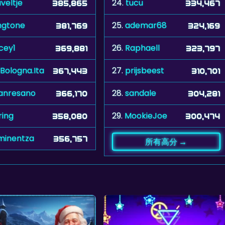
veltje
24.
tucu
385,865
334,467
ngtone
25.
ademar68
381,769
324,169
cey1
26.
Raphaell
369,881
323,797
.Bologna.Ita
27.
prijsbeest
367,443
310,701
anresano
28.
sandale
366,170
304,281
ring
29.
MookieJoe
358,080
300,474
minentza
356,757
所有高分 →