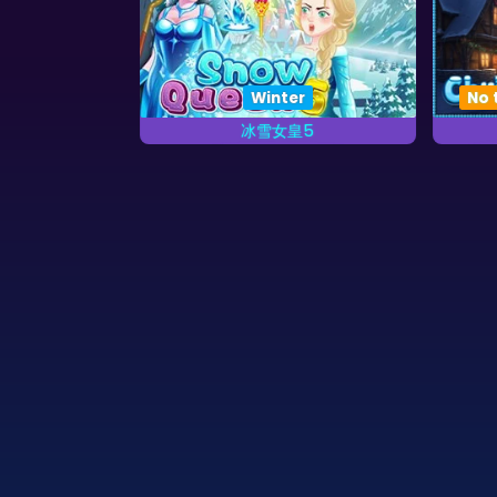
Fall
Winter
No 
王2
冰雪女皇5
的魔宠。
龙全被冰雪女皇冻住了，我们需要
给他们解冻。