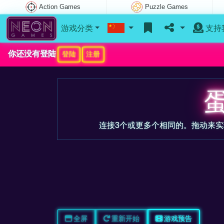
Action Games
Puzzle Games
游戏分类
支持
你还没有登陆
登陆
注册
连接3个或更多个相同的。拖动来
全屏
重新开始
游戏预告