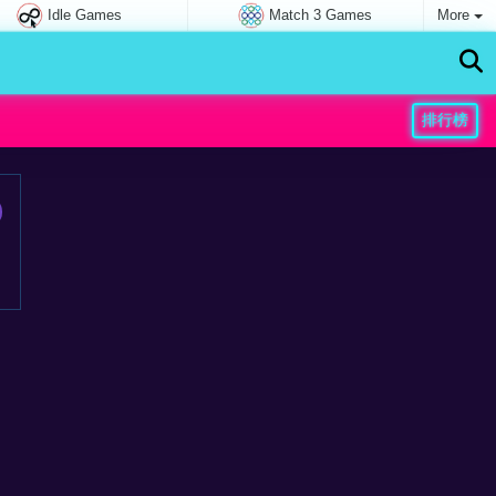
Idle Games
Match 3 Games
More
排行榜