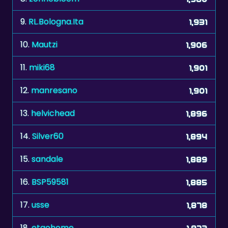
9.
RL.Bologna.Ita
1,931
10.
Mautzi
1,906
11.
miki68
1,901
12.
manresano
1,901
13.
helvichead
1,896
14.
Silver60
1,894
15.
sandale
1,889
16.
BSP59581
1,885
17.
usse
1,878
18.
etgohome
1,872