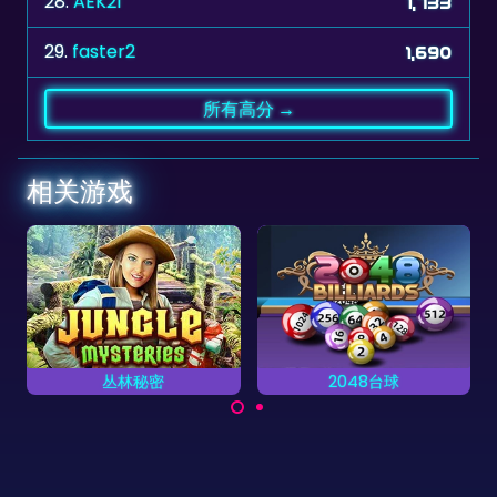
28.
AEK21
1,733
29.
faster2
1,690
所有高分 →
相关游戏
2048台球
纵横填字谜 2
放置字母完成单词。
合体成2048的台球游
戏。