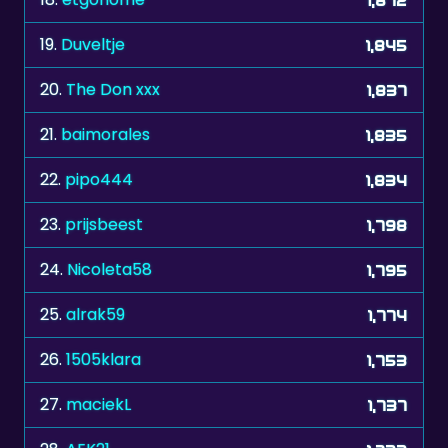
19.
Duveltje
1,845
20.
The Don xxx
1,837
21.
baimorales
1,835
22.
pipo444
1,834
23.
prijsbeest
1,798
24.
Nicoleta58
1,795
25.
alrak59
1,774
26.
1505klara
1,753
27.
maciekL
1,737