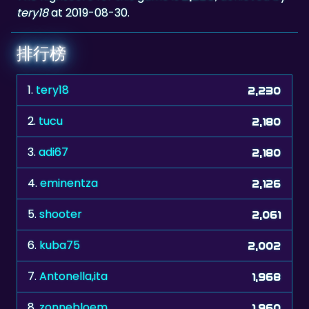
tery18
at 2019-08-30.
排行榜
1.
tery18
2,230
2.
tucu
2,180
3.
adi67
2,180
4.
eminentza
2,126
5.
shooter
2,061
6.
kuba75
2,002
7.
Antonella,ita
1,968
8.
zonnebloem
1,960