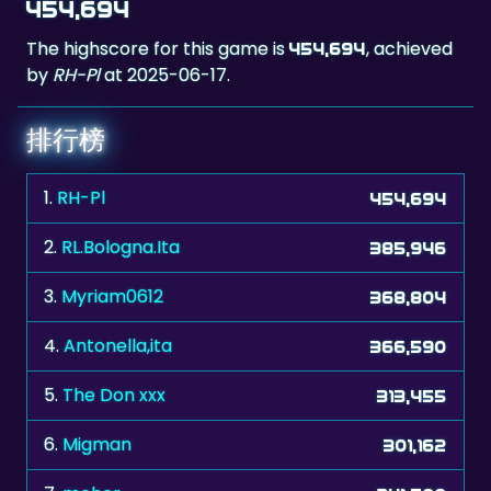
by
RH-Pl
at 2025-06-17.
排行榜
1.
RH-Pl
454,694
2.
RL.Bologna.Ita
385,946
3.
Myriam0612
368,804
4.
Antonella,ita
366,590
5.
The Don xxx
313,455
6.
Migman
301,162
7.
mehor
241,500
8.
Steevo
234,504