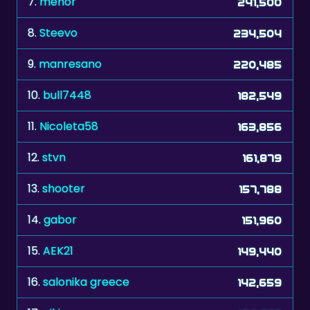
9.
manresano
220,485
10.
bull7448
182,549
11.
Nicoleta58
163,856
12.
stvn
161,879
13.
shooter
157,788
14.
gabor
151,960
15.
AEK21
149,440
16.
salonika greece
142,659
17.
niki
130,877
18.
zonnebloem
130,718