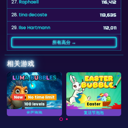
28.
tina decoste
113,635
29.
Ilse Hartmann
112,011
所有高分 →
相关游戏
Easter
复活节泡泡
龙珠
14关泡泡龙射击游戏。
庆祝复活节在这个游戏射
出彩蛋。