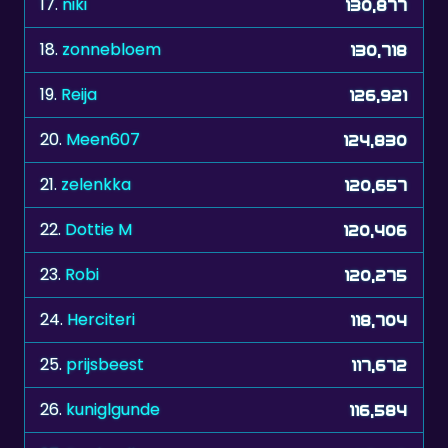
19.
Reija
126,921
20.
Meen607
124,830
21.
zelenkka
120,657
22.
Dottie M
120,406
23.
Robi
120,275
24.
Herciteri
118,704
25.
prijsbeest
117,672
26.
kuniglgunde
116,584
27.
Raphaell
116,412