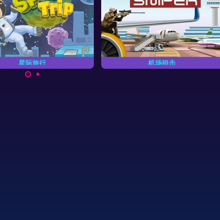
机场狙击
马戏团射击
尽快击中所有目标。
试着最快速度射击所有圆