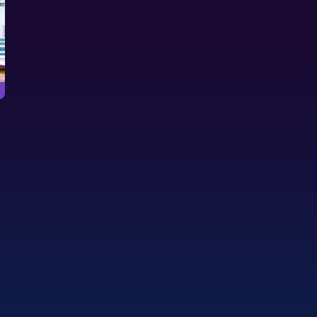
银河射手
形目标。
射下所有敌方飞船。
在太空中