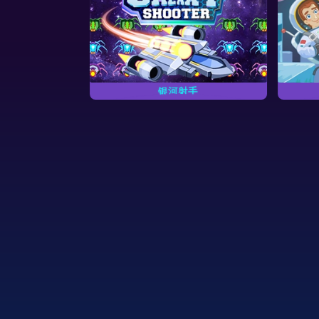
银河射手
星际旅行
射下所有敌方飞船。
在太空中收集金币并存活下来。