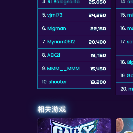
4.
RL.Bologna.Ita
14.
al
25,050
5.
vjml73
15.
mi
24,250
6.
Migman
16.
m
22,150
7.
Myriam0612
17.
s
20,400
8.
AEK21
19,750
18.
Bi
9.
MMM__MMM
15,450
19.
Go
10.
shooter
13,200
20.
m
相关游戏