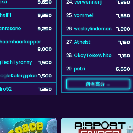
exa
24.
verwennerij
9,650
7,350
hel111
25.
vommel
9,350
7,350
anresano
26.
wesleylindeman
9,250
7,200
chaamhaarkapper
27.
Atheist
7,150
8,000
28.
OkayToBeWhite
7,150
gTechTyranny
7,500
29.
petri
6,650
ogleKalergiplan
7,500
所有高分 →
iro52
7,350