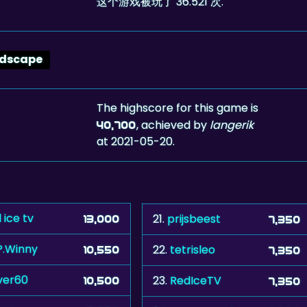
这个游戏被玩了 36.521 次.
dscape
The highscore for this game is
, achieved by
langerik
40,700
at 2021-05-20.
 ice tv
21.
prijsbeest
13,000
7,350
P.Winny
22.
tetrisleo
10,550
7,350
lver60
23.
RedIceTV
10,500
7,350