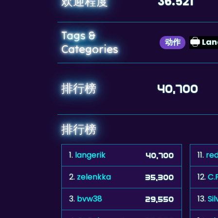
36.521
欢迎程度
Tags &
动作
Lan
Categories
排行榜
40,700
排行榜
1.
langerik
11.
red
40,700
2.
zelenkka
12.
C.
35,300
3.
bvw38
13.
Si
29,550