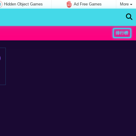
Hidden Object Games
Ad Free Games
More
排行榜