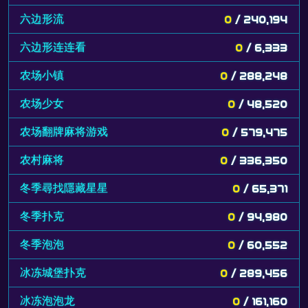
六边形流
0
/ 240,194
六边形连连看
0
/ 6,333
农场小镇
0
/ 288,248
农场少女
0
/ 48,520
农场翻牌麻将游戏
0
/ 579,475
农村麻将
0
/ 336,350
冬季尋找隱藏星星
0
/ 65,371
冬季扑克
0
/ 94,980
冬季泡泡
0
/ 60,552
冰冻城堡扑克
0
/ 289,456
冰冻泡泡龙
0
/ 161,160