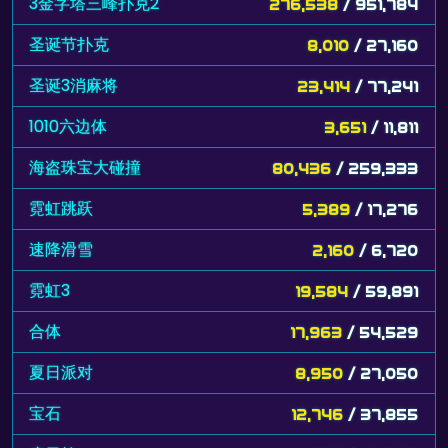
3金字塔三峰扑克2
276,538
/ 951,784
圣诞节扑克
8,010
/ 27,160
圣诞3消麻将
23,414
/ 77,241
1010六边体
3,651
/ 11,811
海盗珠宝大碰撞
80,436
/ 259,333
霓虹跳跃
5,389
/ 17,276
速降滑雪
2,160
/ 6,720
霓虹3
19,584
/ 59,891
合体
17,963
/ 54,529
夏日派对
8,950
/ 27,050
宝石
12,746
/ 37,855