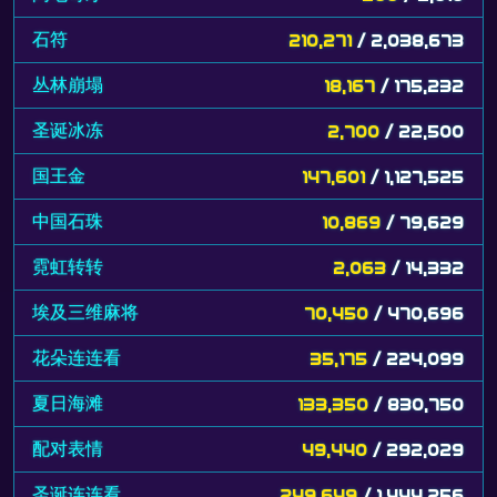
石符
210,271
/ 2,038,673
丛林崩塌
18,167
/ 175,232
圣诞冰冻
2,700
/ 22,500
国王金
147,601
/ 1,127,525
中国石珠
10,869
/ 79,629
霓虹转转
2,063
/ 14,332
埃及三维麻将
70,450
/ 470,696
花朵连连看
35,175
/ 224,099
夏日海滩
133,350
/ 830,750
配对表情
49,440
/ 292,029
圣诞连连看
249,649
/ 1,444,256