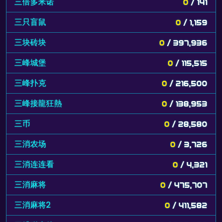
三倍多米诺
0
/ 141
三只盲鼠
0
/ 1,159
三块砖块
0
/ 397,936
三峰城堡
0
/ 115,515
三峰扑克
0
/ 216,500
三峰接龍狂熱
0
/ 138,953
三币
0
/ 28,580
三消农场
0
/ 3,726
三消连连看
0
/ 4,321
三消麻将
0
/ 475,707
三消麻将2
0
/ 411,582