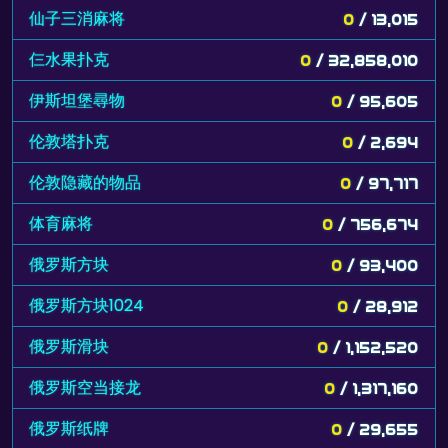
仙子三消麻将
0
/ 13,015
仨水果扑克
0
/ 32,858,010
伊斯坦堡尋物
0
/ 95,605
伦敦塔扑克
0
/ 2,694
伦敦隐藏的物品
0
/ 97,717
体育麻将
0
/ 756,674
俄罗斯方块
0
/ 93,400
俄罗斯方块1024
0
/ 28,912
俄罗斯滑块
0
/ 1,152,520
俄罗斯空当接龙
0
/ 1,317,160
俄罗斯纸牌
0
/ 29,655