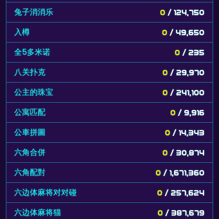
兔子消消乐
0
/ 124,750
入樽
0
/ 49,650
全5多米诺
0
/ 235
八关扑克
0
/ 29,970
公主的珠宝
0
/ 241,100
公寓匹配
0
/ 9,916
公車拼圖
0
/ 14,343
六角合併
0
/ 30,874
六角配對
0
/ 1,671,360
六边体麻将对对碰
0
/ 257,624
六边体麻将猫
0
/ 387,679