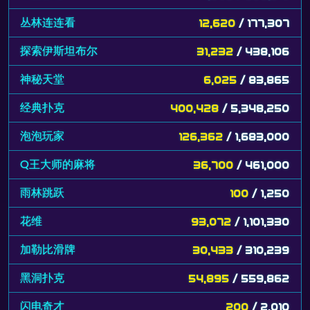
丛林连连看
12,620
/ 177,307
探索伊斯坦布尔
31,232
/ 438,106
神秘天堂
6,025
/ 83,865
经典扑克
400,428
/ 5,348,250
泡泡玩家
126,362
/ 1,683,000
Q王大师的麻将
36,700
/ 461,000
雨林跳跃
100
/ 1,250
花维
93,072
/ 1,101,330
加勒比滑牌
30,433
/ 310,239
黑洞扑克
54,895
/ 559,862
闪电奇才
200
/ 2,010