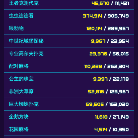
王者克朗代克
45,670
/ 111,421
虫虫连连看
374,914
/ 905,749
喂动物
120,114
/ 289,967
中世纪城堡探秘
9,967
/ 23,954
专业高尔夫扑克
23,376
/ 56,015
配对麻将
110,238
/ 262,304
公主的珠宝
9,397
/ 22,178
非洲大草原
52,816
/ 123,967
巨大蜘蛛扑克
69,505
/ 163,030
企鹅方块
11,618
/ 27,143
花园麻将
4,514
/ 10,350