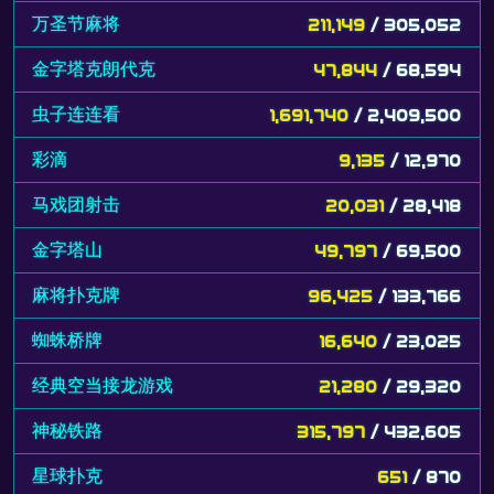
万圣节麻将
211,149
/ 305,052
金字塔克朗代克
47,844
/ 68,594
虫子连连看
1,691,740
/ 2,409,500
彩滴
9,135
/ 12,970
马戏团射击
20,031
/ 28,418
金字塔山
49,797
/ 69,500
麻将扑克牌
96,425
/ 133,766
蜘蛛桥牌
16,640
/ 23,025
经典空当接龙游戏
21,280
/ 29,320
神秘铁路
315,797
/ 432,605
星球扑克
651
/ 870