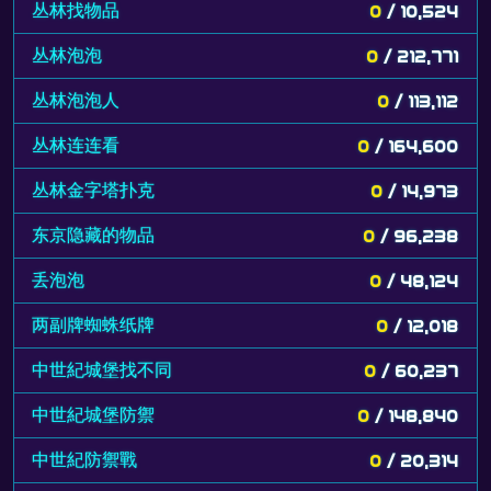
丛林找物品
0
/ 10,524
丛林泡泡
0
/ 212,771
丛林泡泡人
0
/ 113,112
丛林连连看
0
/ 164,600
丛林金字塔扑克
0
/ 14,973
东京隐藏的物品
0
/ 96,238
丢泡泡
0
/ 48,124
两副牌蜘蛛纸牌
0
/ 12,018
中世紀城堡找不同
0
/ 60,237
中世紀城堡防禦
0
/ 148,840
中世紀防禦戰
0
/ 20,314