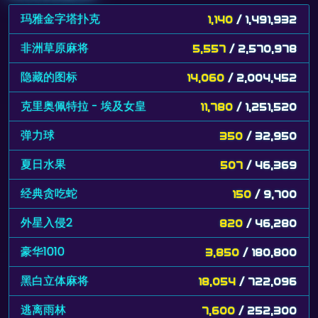
玛雅金字塔扑克
1,140
/ 1,491,932
非洲草原麻将
5,557
/ 2,570,978
隐藏的图标
14,060
/ 2,004,452
克里奥佩特拉 - 埃及女皇
11,780
/ 1,251,520
弹力球
350
/ 32,950
夏日水果
507
/ 46,369
经典贪吃蛇
150
/ 9,700
外星入侵2
820
/ 46,280
豪华1010
3,850
/ 180,800
黑白立体麻将
18,054
/ 722,096
逃离雨林
7,600
/ 252,300