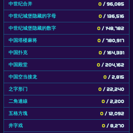
中世纪合并
0
/ 96,085
中世纪城堡隐藏的字母
0
/ 136,516
中世纪城堡隐藏的数字
0
/ 148,782
中国塔楼麻将
0
/ 780,917
中国扑克
0
/ 164,331
中国殿堂
0
/ 204,162
中国空当接龙
0
/ 2,815
之字形门
0
/ 22,240
二角連線
0
/ 2,200
五格方塊
0
/ 12,092
井字戏
0
/ 8,270