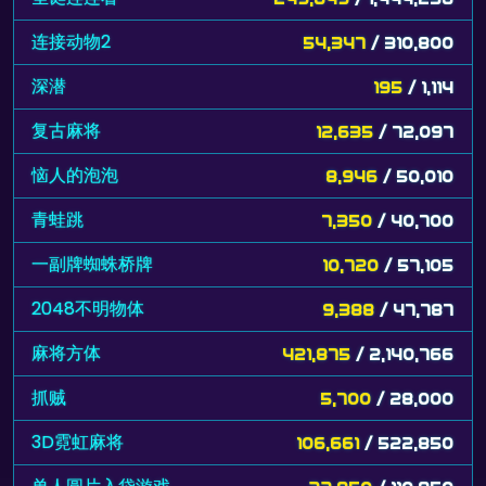
连接动物2
54,347
/ 310,800
深潜
195
/ 1,114
复古麻将
12,635
/ 72,097
恼人的泡泡
8,946
/ 50,010
青蛙跳
7,350
/ 40,700
一副牌蜘蛛桥牌
10,720
/ 57,105
2048不明物体
9,388
/ 47,787
麻将方体
421,875
/ 2,140,766
抓贼
5,700
/ 28,000
3D霓虹麻将
106,661
/ 522,850