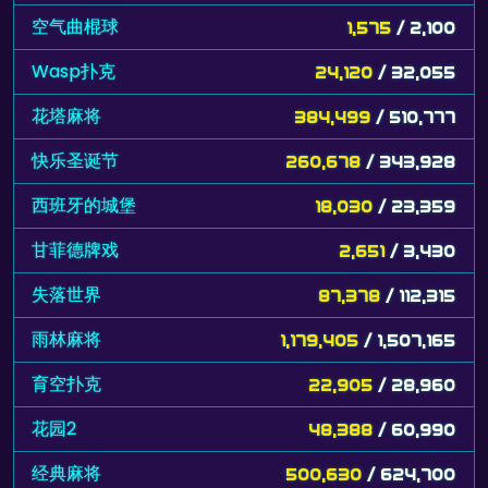
空气曲棍球
1,575
/ 2,100
Wasp扑克
24,120
/ 32,055
花塔麻将
384,499
/ 510,777
快乐圣诞节
260,678
/ 343,928
西班牙的城堡
18,030
/ 23,359
甘菲德牌戏
2,651
/ 3,430
失落世界
87,378
/ 112,315
雨林麻将
1,179,405
/ 1,507,165
育空扑克
22,905
/ 28,960
花园2
48,388
/ 60,990
经典麻将
500,630
/ 624,700