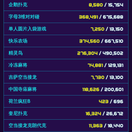
企鹅扑克
8,580
/ 15,754
字母3维对对碰
368,491
/ 675,688
单人圆片入袋游戏
7,250
/ 13,150
快乐农场
374,560
/ 667,510
精灵鸟
276,304
/ 490,502
冷冻麻将
74,881
/ 129,131
吉萨空当接龙
7,730
/ 13,100
中国寺庙麻将
118,626
/ 200,601
荷兰疯狂8
423
/ 696
奎尼扑克
16,324
/ 26,672
空当接龙克朗代克
11,363
/ 18,440