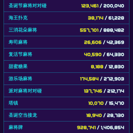
圣诞节麻将对对碰
123,461
/ 200,040
海王扑克
38,174
/ 61,228
三消花朵麻将
557,701
/ 888,482
寿司麻将
26,606
/ 42,369
复活节麻将
40,590
/ 64,330
甜蜜糖果
8,188
/ 12,830
游乐场麻将
174,584
/ 272,903
派对麻将对对碰
137,746
/ 212,174
塔镇
10,070
/ 15,470
圣诞空当接龙
18,940
/ 28,730
麻将牌
928,741
/ 1,406,854