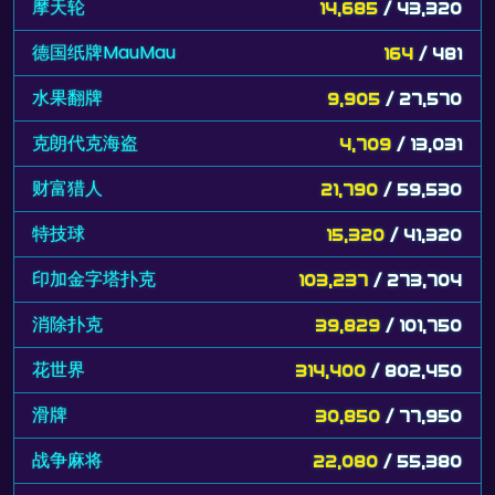
摩天轮
14,685
/ 43,320
德国纸牌MauMau
164
/ 481
水果翻牌
9,905
/ 27,570
克朗代克海盗
4,709
/ 13,031
财富猎人
21,790
/ 59,530
特技球
15,320
/ 41,320
印加金字塔扑克
103,237
/ 273,704
消除扑克
39,829
/ 101,750
花世界
314,400
/ 802,450
滑牌
30,850
/ 77,950
战争麻将
22,080
/ 55,380