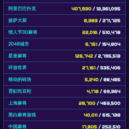
阿里巴巴扑克
407,930
/ 13,361,095
披萨大厨
8,383
/ 271,725
情人节3D麻将
22,016
/ 510,478
2048城市
6,751
/ 154,804
星座麻将
126,742
/ 2,795,513
环游世界
27,161
/ 535,406
移动的砖块
5,240
/ 88,485
霓虹吃豆蛇
4,178
/ 69,364
上海麻将
28,700
/ 463,500
黑白麻将游戏
40,011
/ 615,738
中国麻将
17,805
/ 252,510