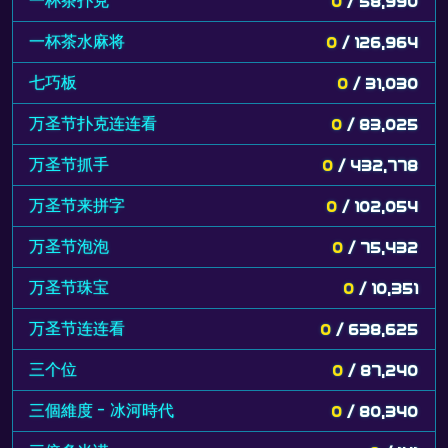
一杯茶扑克
0
/ 58,990
一杯茶水麻将
0
/ 126,964
七巧板
0
/ 31,030
万圣节扑克连连看
0
/ 83,025
万圣节抓手
0
/ 432,778
万圣节来拼字
0
/ 102,054
万圣节泡泡
0
/ 75,432
万圣节珠宝
0
/ 10,351
万圣节连连看
0
/ 638,625
三个位
0
/ 87,240
三個維度 - 冰河時代
0
/ 80,340