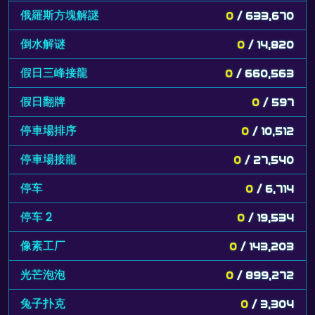
俄羅斯方塊解謎
0
/ 633,670
倒水解谜
0
/ 14,820
假日三峰接龍
0
/ 660,563
假日翻牌
0
/ 597
停車場排序
0
/ 10,512
停車場接龍
0
/ 27,540
停车
0
/ 6,714
停车 2
0
/ 19,534
像素工厂
0
/ 143,203
光芒泡泡
0
/ 899,272
兔子扑克
0
/ 3,304