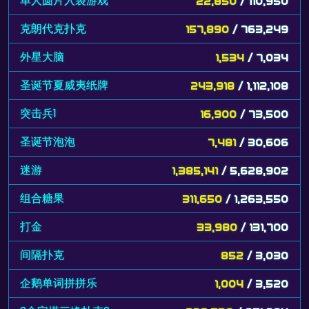
单人圆片入袋游戏
22,850
/ 110,950
克朗代克扑克
157,890
/ 763,249
外星大脑
1,534
/ 7,034
圣诞节夏威夷纸牌
243,918
/ 1,112,108
突击兵1
16,900
/ 73,500
圣诞节泡泡
7,481
/ 30,606
迷游
1,385,141
/ 5,628,902
组合糖果
311,650
/ 1,263,550
打金
33,980
/ 131,700
间隔扑克
852
/ 3,030
企鹅单词拼拼乐
1,004
/ 3,520