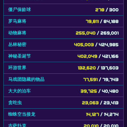
僵尸保龄球
278
/ 300
罗马麻将
79,811
/ 84,188
动物麻将
255,040
/ 269,001
丛林秘密
405,003
/ 424,985
神秘圣诞节
402,049
/ 421,166
环游世界
132,620
/ 137,603
马戏团隐藏的物品
77,591
/ 79,743
大大的泊车
39,725
/ 40,480
贪吃虫
23,063
/ 23,413
蜘蛛空当接龙
14,127
/ 14,274
吉萨扑克
20,010
/ 20,010