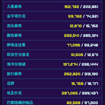
儿童麻将
162,732
/ 202,861
金字塔扑克
59,732
/ 74,321
混合麻将
12,870
/ 15,752
颜色麻将
233,541
/ 285,124
牌堆连连看
77,096
/ 93,248
双倍空当接龙
10,506
/ 12,671
海洋生物谜
197,274
/ 236,444
旅行麻将
262,820
/ 313,190
花牌
15,758
/ 18,717
埃及扑克
287,065
/ 339,437
巴黎隐藏的物品
82,568
/ 97,300