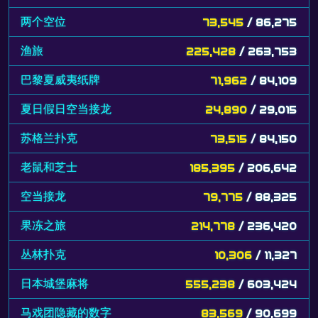
两个空位
73,545
/ 86,275
渔旅
225,428
/ 263,753
巴黎夏威夷纸牌
71,962
/ 84,109
夏日假日空当接龙
24,890
/ 29,015
苏格兰扑克
73,515
/ 84,150
老鼠和芝士
185,395
/ 206,642
空当接龙
79,775
/ 88,325
果冻之旅
214,778
/ 236,420
丛林扑克
10,306
/ 11,327
日本城堡麻将
555,238
/ 603,424
马戏团隐藏的数字
83,569
/ 90,699