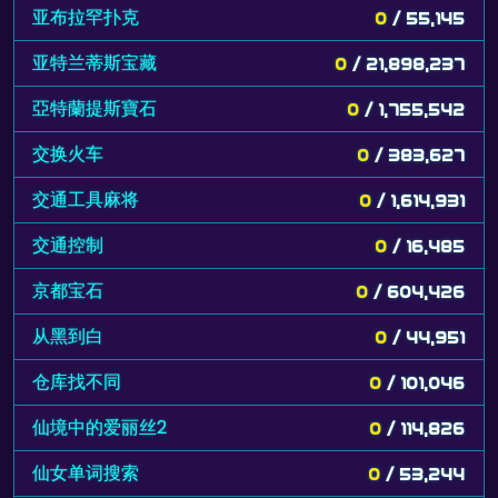
亚布拉罕扑克
0
/ 55,145
亚特兰蒂斯宝藏
0
/ 21,898,237
亞特蘭提斯寶石
0
/ 1,755,542
交换火车
0
/ 383,627
交通工具麻将
0
/ 1,614,931
交通控制
0
/ 16,485
京都宝石
0
/ 604,426
从黑到白
0
/ 44,951
仓库找不同
0
/ 101,046
仙境中的爱丽丝2
0
/ 114,826
仙女单词搜索
0
/ 53,244