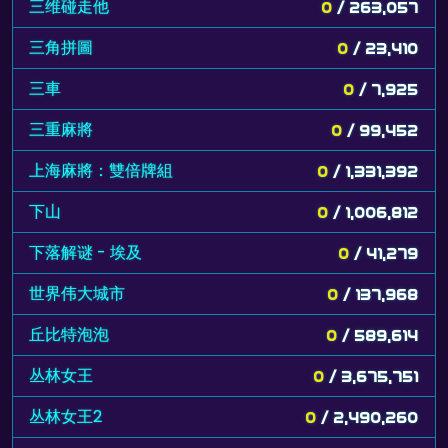
三维碰走他
0
/ 263,057
三角拼圖
0
/ 23,410
三車
0
/ 7,925
三重麻將
0
/ 99,452
上海麻將：雙倍牌組
0
/ 1,331,392
下山
0
/ 1,006,812
下落解谜 - 埃及
0
/ 41,279
世界伟大城市
0
/ 137,968
丘比特泡泡
0
/ 589,614
丛林女王
0
/ 3,675,751
丛林女王2
0
/ 2,490,260