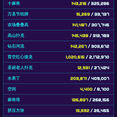
十麻将
143,216
/ 325,286
万圣节纸牌
15,269
/ 33,737
农场叠叠高
141,487
/ 307,746
高山扑克
145,438
/ 313,783
钻石河流
142,257
/ 303,672
育空红心接龙
1,020,615
/ 2,172,970
圣诞老人扑克
12,931
/ 27,424
水果丁
203,871
/ 409,007
空间
4,400
/ 8,700
麻将塔
136,837
/ 268,156
挤压方块
13,692
/ 26,465