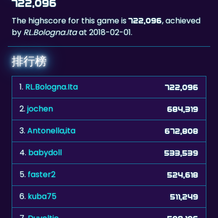
722,096
The highscore for this game is
, achieved
722,096
by
RL.Bologna.Ita
at 2018-02-01.
排行榜
1.
RL.Bologna.Ita
722,096
2.
jochen
684,319
3.
Antonella,ita
672,808
4.
babydoll
533,539
5.
faster2
524,618
6.
kuba75
511,249