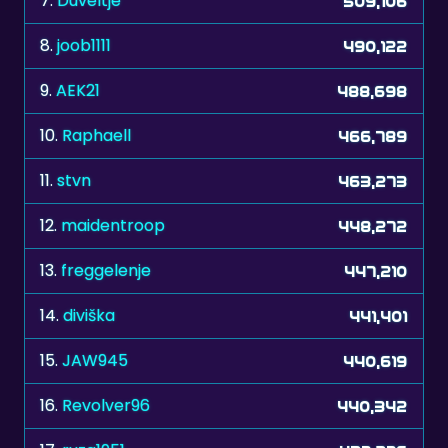
7.
Duveltje
509,106
8.
joob1111
490,122
9.
AEK21
488,698
10.
Raphaell
466,789
11.
stvn
463,273
12.
maidentroop
448,272
13.
freggelenje
447,210
14.
diviška
441,401
15.
JAW945
440,619
16.
Revolver96
440,342