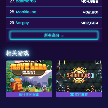
27.
ademar68
404,855
28.
MookieJoe
402,801
29.
Sergey
402,664
所有高分 →
相关游戏
旅行者的探索
3D霓虹麻将
在80关3D麻将对对碰游
玩一个霓虹立方体的3D