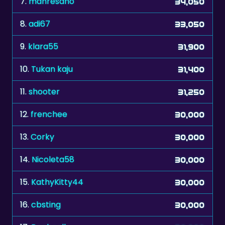
9.
klara55
31,900
10.
Tukan kaju
31,400
11.
shooter
31,250
12.
frenchee
30,000
13.
Corky
30,000
14.
Nicoleta58
30,000
15.
KathyKitty44
30,000
16.
cbsting
30,000
17.
Raphaell
30,000
18.
zelenkka
30,000