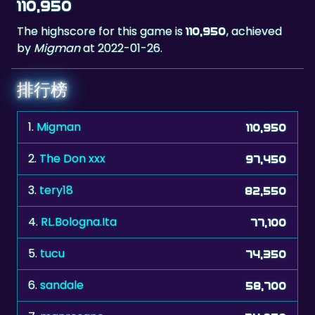
by
Migman
at 2022-01-26.
排行榜
1.
Migman
110,950
2.
The Don xxx
97,450
3.
tery18
82,550
4.
RL.Bologna.Ita
77,100
5.
tucu
74,350
6.
sandale
58,700
7.
manresano
34,050
8.
adi67
33,050