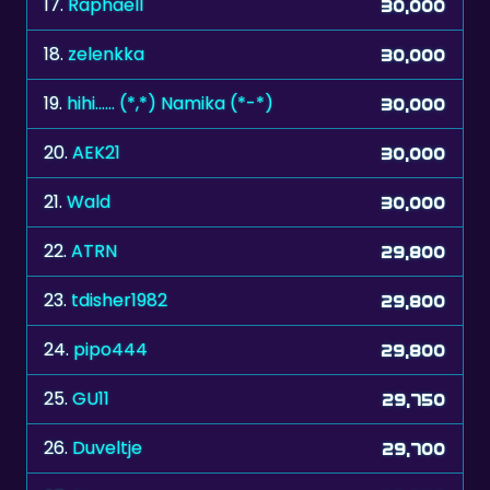
19.
hihi...... (*,*) Namika (*-*)
30,000
20.
AEK21
30,000
21.
Wald
30,000
22.
ATRN
29,800
23.
tdisher1982
29,800
24.
pipo444
29,800
25.
GU11
29,750
26.
Duveltje
29,700
27.
Steevo
29,650