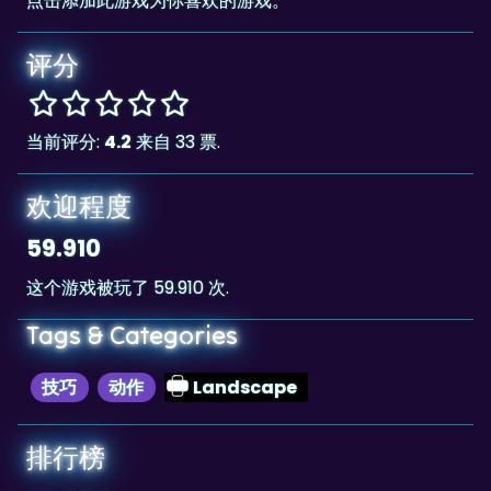
评分
当前评分:
4.2
来自 33 票.
欢迎程度
59.910
这个游戏被玩了 59.910 次.
Tags & Categories
技巧
动作
Landscape
排行榜
110,950
The highscore for this game is
, achieved
110,950