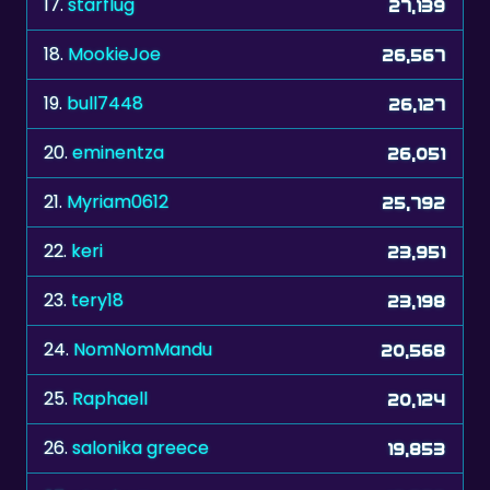
19.
bull7448
26,127
20.
eminentza
26,051
21.
Myriam0612
25,792
22.
keri
23,951
23.
tery18
23,198
24.
NomNomMandu
20,568
25.
Raphaell
20,124
26.
salonika greece
19,853
27.
etgohome
19,556