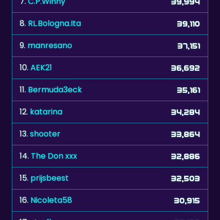
9.
manresano
37,151
10.
AEK21
36,692
11.
Bermuda3eck
35,161
12.
katarina
34,284
13.
shooter
33,864
14.
The Don xxx
32,886
15.
prijsbeest
32,503
16.
Nicoleta58
30,915
17.
starflug
27,139
18.
MookieJoe
26,567