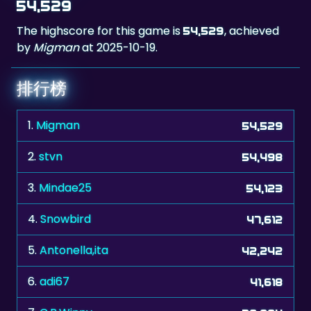
by
Migman
at 2025-10-19.
排行榜
1.
Migman
54,529
2.
stvn
54,498
3.
Mindae25
54,123
4.
Snowbird
47,612
5.
Antonella,ita
42,242
6.
adi67
41,618
7.
C.P.Winny
39,994
8.
RL.Bologna.Ita
39,110