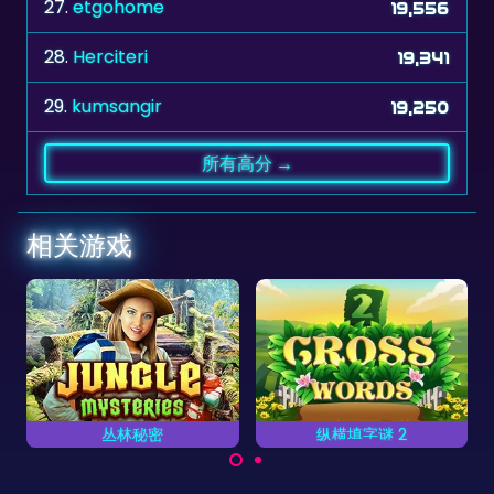
28.
Herciteri
19,341
29.
kumsangir
19,250
所有高分 →
相关游戏
Spring
林秘密
纵横填字谜 2
花园
放置字母完成单词。
找出花园中隐藏
游戏中尽快找
数字。
的物品和找不
同。