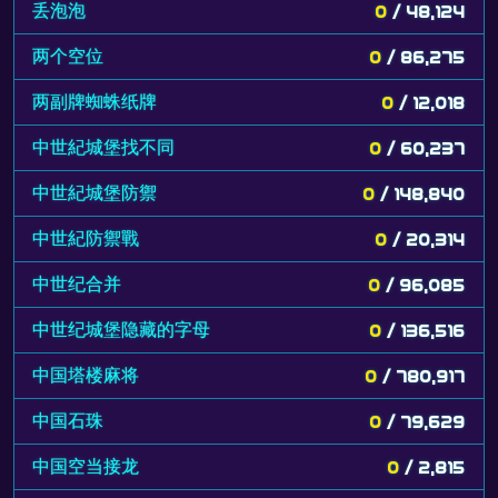
丢泡泡
0
/ 48,124
两个空位
0
/ 86,275
两副牌蜘蛛纸牌
0
/ 12,018
中世紀城堡找不同
0
/ 60,237
中世紀城堡防禦
0
/ 148,840
中世紀防禦戰
0
/ 20,314
中世纪合并
0
/ 96,085
中世纪城堡隐藏的字母
0
/ 136,516
中国塔楼麻将
0
/ 780,917
中国石珠
0
/ 79,629
中国空当接龙
0
/ 2,815