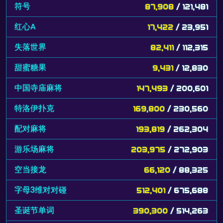
符号
87,908
/ 121,481
红心A
17,422
/ 23,951
失落世界
82,411
/ 112,315
甜蜜糖果
9,431
/ 12,830
中国寺庙麻将
147,493
/ 200,601
特洛伊扑克
169,800
/ 230,560
配对麻将
193,819
/ 262,304
游乐场麻将
203,975
/ 272,903
空当接龙
66,120
/ 88,325
字母3维对对碰
512,401
/ 675,688
圣诞节单词
390,300
/ 514,263