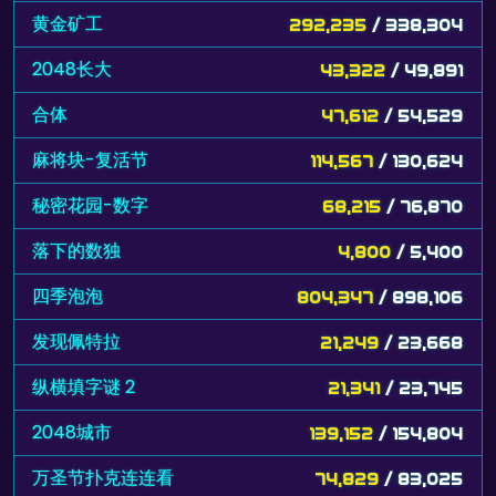
黄金矿工
292,235
/ 338,304
2048长大
43,322
/ 49,891
合体
47,612
/ 54,529
麻将块-复活节
114,567
/ 130,624
秘密花园-数字
68,215
/ 76,870
落下的数独
4,800
/ 5,400
四季泡泡
804,347
/ 898,106
发现佩特拉
21,249
/ 23,668
纵横填字谜 2
21,341
/ 23,745
2048城市
139,152
/ 154,804
万圣节扑克连连看
74,829
/ 83,025