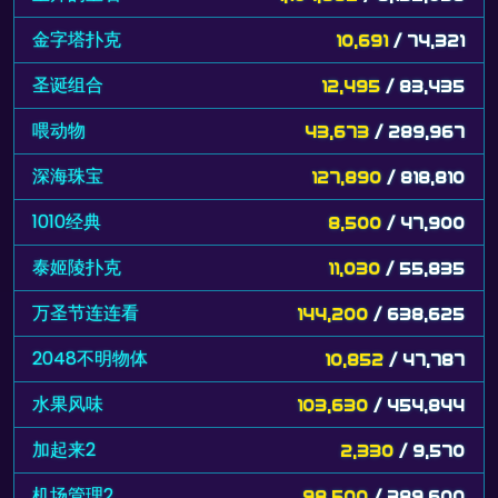
金字塔扑克
10,691
/ 74,321
圣诞组合
12,495
/ 83,435
喂动物
43,673
/ 289,967
深海珠宝
127,890
/ 818,810
1010经典
8,500
/ 47,900
泰姬陵扑克
11,030
/ 55,835
万圣节连连看
144,200
/ 638,625
2048不明物体
10,852
/ 47,787
水果风味
103,630
/ 454,844
加起来2
2,330
/ 9,570
机场管理2
98,500
/ 389,600