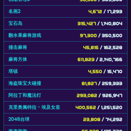
名画2
4,672
/ 17,293
宝石岛
315,427
/ 1,140,804
翻水果麻将游戏
97,300
/ 350,500
撞击麻将
45,815
/ 162,528
麻将方体
611,823
/ 2,140,766
塔镇
4,550
/ 15,470
海盗珠宝大碰撞
81,827
/ 259,333
阿拉丁和魔法灯
293,082
/ 926,947
克里奥佩特拉 - 埃及女皇
400,562
/ 1,251,520
2048台球
23,808
/ 74,292