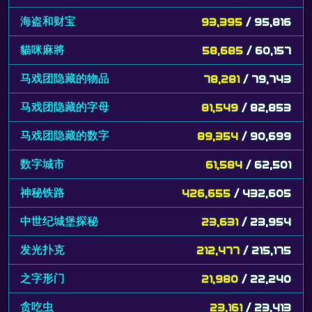
海盗和财宝
93,395
/ 95,816
貓咪麻將
58,685
/ 60,157
马戏团隐藏的物品
78,281
/ 79,743
马戏团隐藏的字母
81,549
/ 82,853
马戏团隐藏的数字
89,354
/ 90,699
数字城市
61,584
/ 62,501
神秘铁路
426,655
/ 432,605
中世纪城堡探秘
23,631
/ 23,954
发光扑克
212,477
/ 215,175
之字形门
21,980
/ 22,240
贪吃虫
23,161
/ 23,413