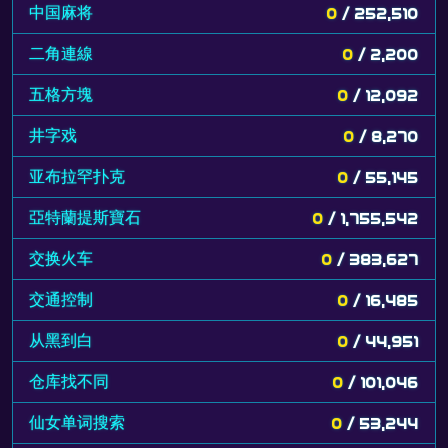
中国麻将
0
/ 252,510
二角連線
0
/ 2,200
五格方塊
0
/ 12,092
井字戏
0
/ 8,270
亚布拉罕扑克
0
/ 55,145
亞特蘭提斯寶石
0
/ 1,755,542
交换火车
0
/ 383,627
交通控制
0
/ 16,485
从黑到白
0
/ 44,951
仓库找不同
0
/ 101,046
仙女单词搜索
0
/ 53,244