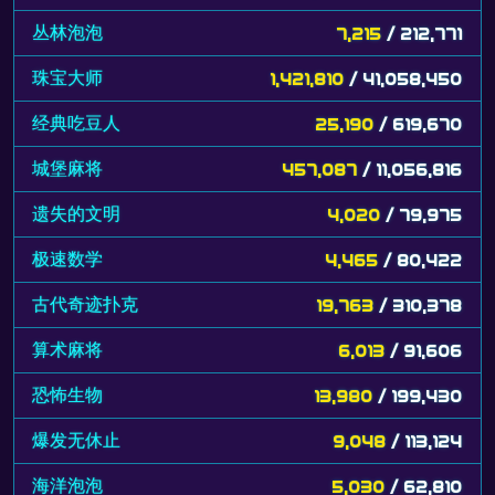
丛林泡泡
7,215
/ 212,771
珠宝大师
1,421,810
/ 41,058,450
经典吃豆人
25,190
/ 619,670
城堡麻将
457,087
/ 11,056,816
遗失的文明
4,020
/ 79,975
极速数学
4,465
/ 80,422
古代奇迹扑克
19,763
/ 310,378
算术麻将
6,013
/ 91,606
恐怖生物
13,980
/ 199,430
爆发无休止
9,048
/ 113,124
海洋泡泡
5,030
/ 62,810