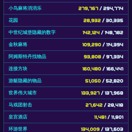
小鸟麻将消消乐
279,767
/ 294,774
花园
28,932
/ 30,335
中世纪城堡隐藏的数字
142,124
/ 148,782
金秋麻将
109,290
/ 114,394
阿姆斯特丹找物品
93,808
/ 97,334
连接方块
160,480
/ 166,441
游艇隐藏的物品
51,050
/ 52,820
世界伟大城市
133,927
/ 137,968
马戏团射击
27,642
/ 28,418
皇宫酒店
11,481
/ 11,801
环游世界
134,009
/ 137,603