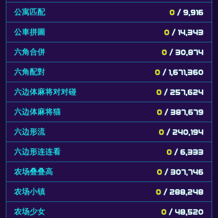
公寓匹配
0
/ 9,916
公車拼圖
0
/ 14,343
六角合併
0
/ 30,874
六角配對
0
/ 1,671,360
六边体麻将对对碰
0
/ 257,624
六边体麻将猫
0
/ 387,679
六边形流
0
/ 240,194
六边形连连看
0
/ 6,333
农场叠叠高
0
/ 307,746
农场小镇
0
/ 288,248
农场少女
0
/ 48,520