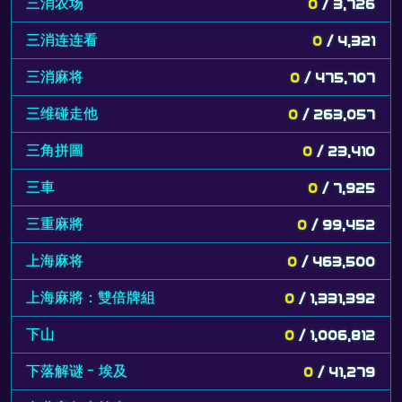
三消农场
0
/ 3,726
三消连连看
0
/ 4,321
三消麻将
0
/ 475,707
三维碰走他
0
/ 263,057
三角拼圖
0
/ 23,410
三車
0
/ 7,925
三重麻將
0
/ 99,452
上海麻将
0
/ 463,500
上海麻將：雙倍牌組
0
/ 1,331,392
下山
0
/ 1,006,812
下落解谜 - 埃及
0
/ 41,279