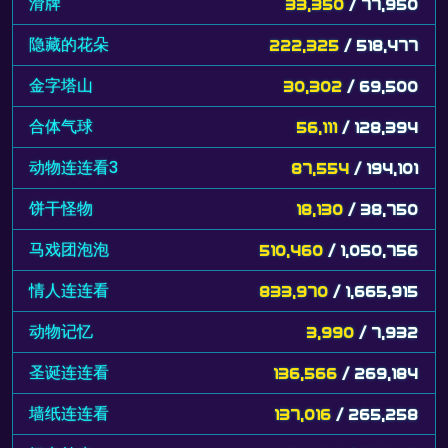
滑牌
33,350
/ 77,950
隐藏的花朵
222,325
/ 518,477
金字塔山
30,302
/ 69,500
合体气球
56,111
/ 128,394
动物连连看3
87,554
/ 194,101
饼干怪物
18,130
/ 38,750
马戏团泡泡
510,460
/ 1,050,756
情人连连看
833,970
/ 1,665,915
动物记忆
3,990
/ 7,932
圣诞连连看
136,566
/ 269,184
墙纸连连看
137,016
/ 265,258