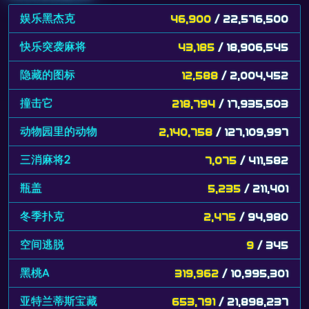
娱乐黑杰克
46,900
/ 22,576,500
快乐突袭麻将
43,185
/ 18,906,545
隐藏的图标
12,588
/ 2,004,452
撞击它
218,794
/ 17,935,503
动物园里的动物
2,140,758
/ 127,109,997
三消麻将2
7,075
/ 411,582
瓶盖
5,235
/ 211,401
冬季扑克
2,475
/ 94,980
空间逃脱
9
/ 345
黑桃A
319,962
/ 10,995,301
亚特兰蒂斯宝藏
653,791
/ 21,898,237