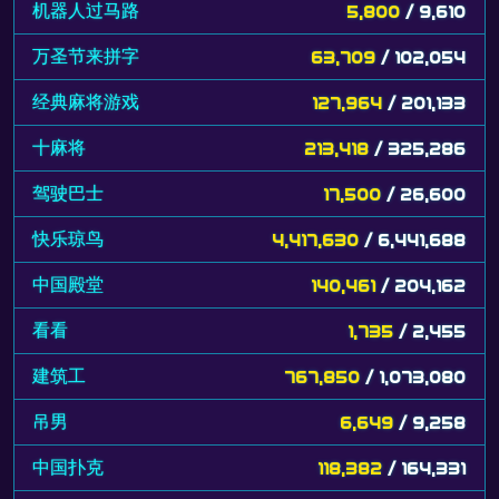
机器人过马路
5,800
/ 9,610
万圣节来拼字
63,709
/ 102,054
经典麻将游戏
127,964
/ 201,133
十麻将
213,418
/ 325,286
驾驶巴士
17,500
/ 26,600
快乐琼鸟
4,417,630
/ 6,441,688
中国殿堂
140,461
/ 204,162
看看
1,735
/ 2,455
建筑工
767,850
/ 1,073,080
吊男
6,649
/ 9,258
中国扑克
118,382
/ 164,331