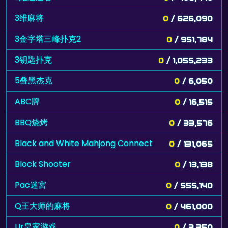
3维麻将
0
/ 626,090
3金字塔三峰扑克2
0
/ 951,784
3钥匙扑克
0
/ 1,055,233
5叠黑杰克
0
/ 6,050
ABC牌
0
/ 16,515
BBQ烧烤
0
/ 33,576
Black and White Mahjong Connect
0
/ 131,065
Block Shooter
0
/ 13,138
Pac迷宮
0
/ 555,140
Q王大师的麻将
0
/ 461,000
Ur皇家游戏
0
/ 3,350