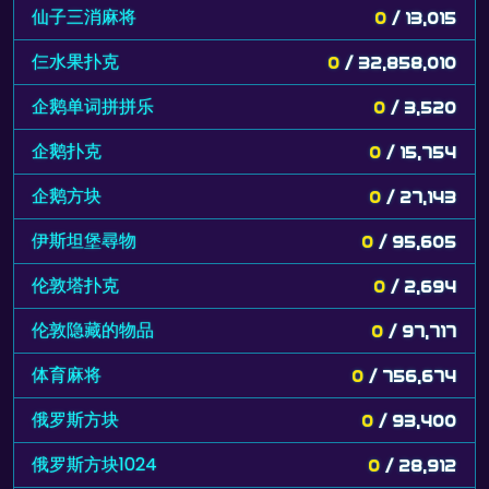
仙子三消麻将
0
/ 13,015
仨水果扑克
0
/ 32,858,010
企鹅单词拼拼乐
0
/ 3,520
企鹅扑克
0
/ 15,754
企鹅方块
0
/ 27,143
伊斯坦堡尋物
0
/ 95,605
伦敦塔扑克
0
/ 2,694
伦敦隐藏的物品
0
/ 97,717
体育麻将
0
/ 756,674
俄罗斯方块
0
/ 93,400
俄罗斯方块1024
0
/ 28,912