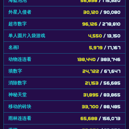
海盗泡泡
56,838
/ 175,320
外星入侵者
30,120
/ 90,080
超市数字
96,126
/ 278,810
单人圆片入袋游戏
4,550
/ 13,150
名画1
5,979
/ 17,167
动物连连看
138,440
/ 383,746
填数字
24,722
/ 67,647
消除数字
21,153
/ 56,685
神秘天堂
31,895
/ 83,865
移动的砖块
33,700
/ 88,485
雨林连连看
65,688
/ 156,073