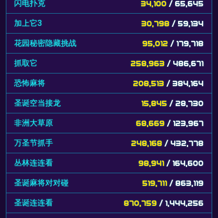
闪电扑克
34,100
/ 65,645
加上它3
30,798
/ 59,134
花园秘密隐藏挑战
95,012
/ 179,718
抓取它
258,963
/ 486,671
恐怖麻将
208,513
/ 384,164
圣诞空当接龙
15,845
/ 28,730
非洲大草原
68,669
/ 123,967
万圣节抓手
248,168
/ 432,778
丛林连连看
98,941
/ 164,600
圣诞麻将对对碰
519,711
/ 863,119
圣诞连连看
870,759
/ 1,444,256