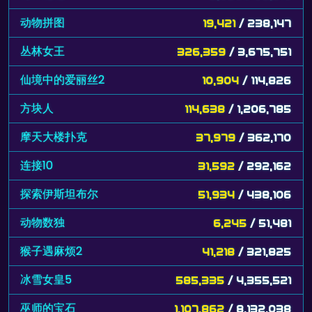
动物拼图
19,421
/ 238,147
丛林女王
326,359
/ 3,675,751
仙境中的爱丽丝2
10,904
/ 114,826
方块人
114,638
/ 1,206,785
摩天大楼扑克
37,979
/ 362,170
连接10
31,592
/ 292,162
探索伊斯坦布尔
51,934
/ 438,106
动物数独
6,245
/ 51,481
猴子遇麻烦2
41,218
/ 321,825
冰雪女皇5
585,335
/ 4,355,521
巫师的宝石
1,107,862
/ 8,132,038