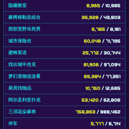
隐藏教室
8,965
/ 10,985
麻將移動並組合
35,928
/ 43,803
西部荒野吊死男
6,785
/ 8,181
城市保险丝
60,048
/ 71,796
蜜蜂英语
25,772
/ 30,744
找出城中杰克
81,906
/ 97,094
梦幻宠物连连看
65,384
/ 77,351
厨房找物品
10,750
/ 12,685
阿尔及利亚扑克
53,420
/ 62,806
三消花朵麻将
758,863
/ 888,482
停车
5,777
/ 6,714