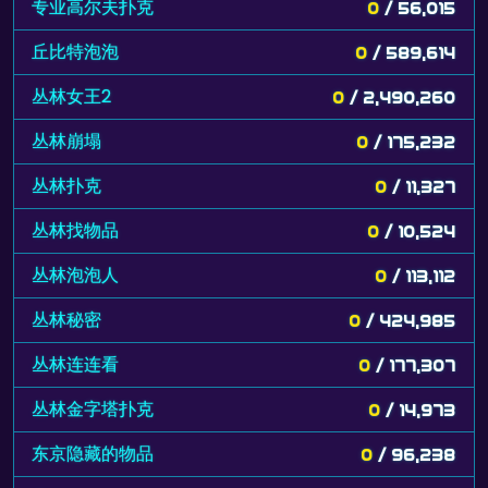
专业高尔夫扑克
0
/ 56,015
丘比特泡泡
0
/ 589,614
丛林女王2
0
/ 2,490,260
丛林崩塌
0
/ 175,232
丛林扑克
0
/ 11,327
丛林找物品
0
/ 10,524
丛林泡泡人
0
/ 113,112
丛林秘密
0
/ 424,985
丛林连连看
0
/ 177,307
丛林金字塔扑克
0
/ 14,973
东京隐藏的物品
0
/ 96,238