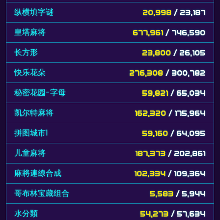
纵横填字谜
20,998
/ 23,187
皇塔麻将
677,961
/ 746,590
长方形
23,800
/ 26,105
快乐花朵
276,308
/ 300,782
秘密花园-字母
59,821
/ 65,034
凯尔特麻将
162,320
/ 175,964
拼图城市1
59,160
/ 64,095
儿童麻将
187,373
/ 202,861
麻將連線合成
102,334
/ 109,364
哥布林宝藏组合
5,583
/ 5,944
水分類
54,273
/ 57,634