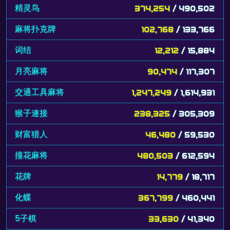
精灵鸟
374,254
/ 490,502
麻将扑克牌
102,768
/ 133,766
词结
12,212
/ 15,884
月亮麻将
90,474
/ 117,307
交通工具麻将
1,247,249
/ 1,614,931
猴子連接
238,325
/ 305,309
财富猎人
46,480
/ 59,530
撞花麻将
480,503
/ 612,594
花牌
14,779
/ 18,717
化蝶
367,799
/ 460,441
5子棋
33,630
/ 41,340