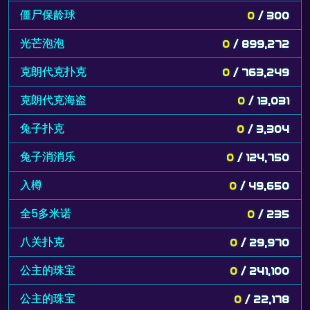
僵尸保龄球
0
/ 300
光芒泡泡
0
/ 899,272
克朗代克扑克
0
/ 763,249
克朗代克海盗
0
/ 13,031
兔子扑克
0
/ 3,304
兔子消消乐
0
/ 124,750
入樽
0
/ 49,650
全5多米诺
0
/ 235
八关扑克
0
/ 29,970
公主的珠宝
0
/ 241,100
公主的珠宝
0
/ 22,178