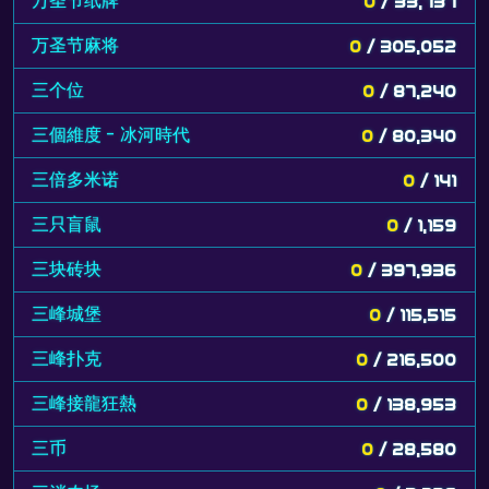
万圣节纸牌
0
/ 33,737
万圣节麻将
0
/ 305,052
三个位
0
/ 87,240
三個維度 - 冰河時代
0
/ 80,340
三倍多米诺
0
/ 141
三只盲鼠
0
/ 1,159
三块砖块
0
/ 397,936
三峰城堡
0
/ 115,515
三峰扑克
0
/ 216,500
三峰接龍狂熱
0
/ 138,953
三币
0
/ 28,580