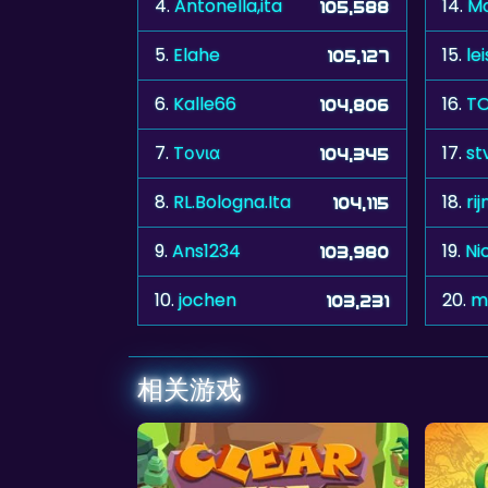
4.
Antonella,ita
14.
M
105,588
5.
Elahe
15.
le
105,127
6.
Kalle66
16.
TO
104,806
7.
Tονια
17.
st
104,345
8.
RL.Bologna.Ita
18.
ri
104,115
9.
Ans1234
19.
Ni
103,980
10.
jochen
20.
m
103,231
相关游戏