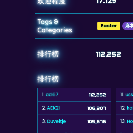
17.129
欢迎程度
Tags &
Easter
麻
Categories
排行榜
112,252
排行榜
1.
adi67
11.
us
112,252
2.
AEK21
12.
ka
106,307
3.
Duveltje
13.
Ho
105,676