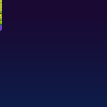
消除数字
尽快消除所有数字。
玩
中发现古罗