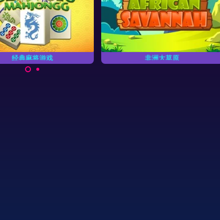
非洲大草原
罗马麻将
拯救非洲大草原上的动物。
在这个麻将对对碰游戏
马。