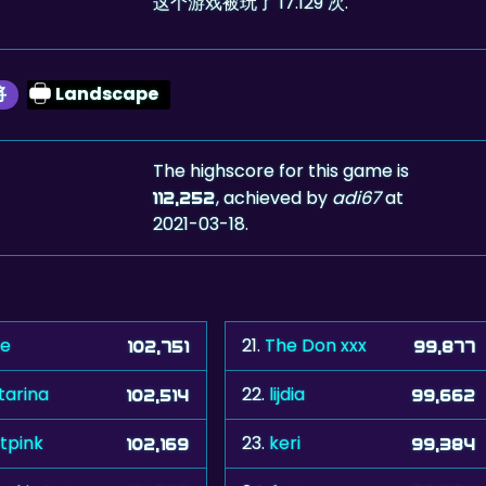
这个游戏被玩了 17.129 次.
将
Landscape
The highscore for this game is
, achieved by
adi67
at
112,252
2021-03-18.
se
21.
The Don xxx
102,751
99,877
tarina
22.
lijdia
102,514
99,662
tpink
23.
keri
102,169
99,384