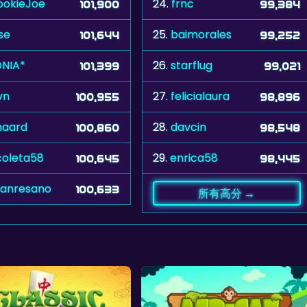
ookieJoe
24.
frnc
101,900
99,384
ise
25.
baimorales
101,644
99,252
NIA*
26.
starflug
101,399
99,021
vn
27.
felicialaura
100,955
98,896
jnaard
28.
davcin
100,860
98,548
coleta58
29.
enrica58
100,645
98,445
anresano
100,633
所有高分 →