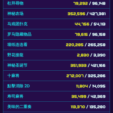
杜拜尋物
79,292
/ 96,148
神秘农场
352,596
/ 427,381
马戏团扑克
44,756
/ 54,113
罗马隐藏物品
79,615
/ 96,158
墙纸连连看
220,285
/ 265,258
野花接龍
2,830
/ 3,390
神秘圣诞节
351,933
/ 421,166
十麻将
272,007
/ 325,286
點擊消除 2D
11,804
/ 14,095
寿司麻将
35,499
/ 42,369
美味的二重奏
113,370
/ 135,280