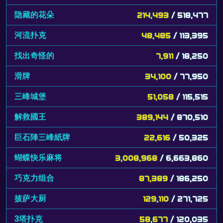
隐藏的花朵
214,493
/ 518,477
河流扑克
48,485
/ 113,395
找出奇怪的
7,911
/ 18,250
滑牌
34,100
/ 77,950
三峰城堡
51,058
/ 115,515
解救國王
389,144
/ 870,510
巨石陣三峰紙牌
22,616
/ 50,325
蝴蝶快乐麻将
3,008,968
/ 6,663,860
巧克力组合
87,389
/ 186,250
披萨大厨
129,110
/ 271,725
3塔扑克
58,677
/ 120,035