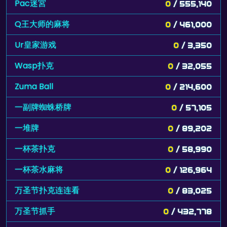
Pac迷宮
0
/ 555,140
Q王大师的麻将
0
/ 461,000
Ur皇家游戏
0
/ 3,350
Wasp扑克
0
/ 32,055
Zuma Ball
0
/ 214,600
一副牌蜘蛛桥牌
0
/ 57,105
一堆牌
0
/ 89,202
一杯茶扑克
0
/ 58,990
一杯茶水麻将
0
/ 126,964
万圣节扑克连连看
0
/ 83,025
万圣节抓手
0
/ 432,778