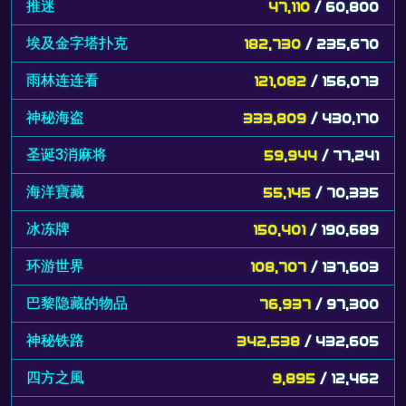
推迷
47,110
/ 60,800
埃及金字塔扑克
182,730
/ 235,670
雨林连连看
121,082
/ 156,073
神秘海盗
333,809
/ 430,170
圣诞3消麻将
59,944
/ 77,241
海洋寶藏
55,145
/ 70,335
冰冻牌
150,401
/ 190,689
环游世界
108,707
/ 137,603
巴黎隐藏的物品
76,937
/ 97,300
神秘铁路
342,538
/ 432,605
四方之風
9,895
/ 12,462