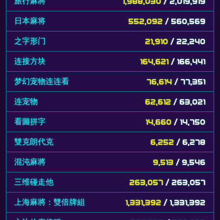
旅行麻將
1,988,030
/ 2,019,919
日本麻将
552,092
/ 560,569
之字形门
21,910
/ 22,240
连接方块
164,621
/ 166,441
梦幻宠物连连看
76,614
/ 77,351
连宠物
62,612
/ 63,021
看圖拼字
14,660
/ 14,750
雙克朗代克
6,252
/ 6,278
混沌麻將
9,513
/ 9,546
三维碰走他
263,057
/ 263,057
上海麻將：雙倍牌組
1,331,392
/ 1,331,392