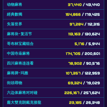
动物麻将
37,440
/ 43,440
經典數獨
154,866
/ 179,425
失落世界
97,284
/ 112,315
麻将块-复活节
113,163
/ 130,624
哥布林宝藏组合
5,176
/ 5,944
中国寺庙麻将
174,705
/ 200,601
四川麻将连连看
78,902
/ 90,576
麻将牌-玛雅
107,357
/ 122,959
街頭尋物
69,324
/ 79,029
六边体麻将对对碰
226,167
/ 257,624
龐大雙克朗戴克接龍
23,185
/ 26,348