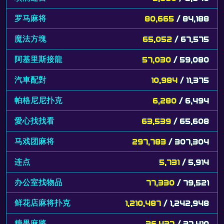
罗马麻将
80,665
/ 84,188
魔法方塊
65,052
/ 67,575
阿基里斯接龍
57,030
/ 59,080
汽車配對
10,984
/ 11,375
帕格尼尼扑克
6,280
/ 6,494
愛心找找看
63,539
/ 65,608
马戏团麻将
297,783
/ 307,304
连点
5,731
/ 5,914
办公室找物品
77,330
/ 79,521
鲜花店麻将扑克
1,210,487
/ 1,242,948
糖果麻將
36,437
/ 37,410