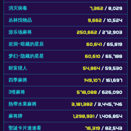
消灭病毒
7,362
/ 8,029
丛林找物品
9,662
/ 10,524
游乐场麻将
250,662
/ 272,903
岩洞-暗藏的星辰
60,641
/ 65,819
梦幻-隐藏的星星
60,610
/ 65,788
财富猎人
54,864
/ 59,530
四季麻將
149,107
/ 161,697
3维麻将
578,088
/ 626,090
熱帶水果麻將
3,181,382
/ 3,445,746
麻将牌
1,298,931
/ 1,406,854
聖誕卡片連連看
76,319
/ 82,543