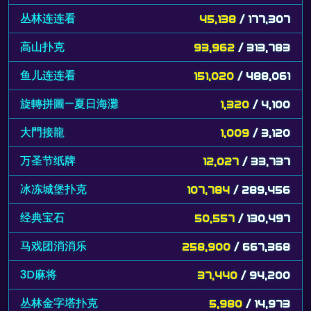
丛林连连看
45,138
/ 177,307
高山扑克
93,962
/ 313,783
鱼儿连连看
151,020
/ 488,061
旋轉拼圖—夏日海灘
1,320
/ 4,100
大門接龍
1,009
/ 3,120
万圣节纸牌
12,027
/ 33,737
冰冻城堡扑克
107,784
/ 289,456
经典宝石
50,557
/ 130,497
马戏团消消乐
258,900
/ 667,368
3D麻将
37,440
/ 94,200
丛林金字塔扑克
5,980
/ 14,973