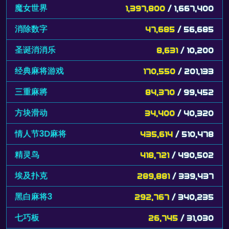
魔女世界
1,397,800
/ 1,667,400
消除数字
47,685
/ 56,685
圣诞消消乐
8,631
/ 10,200
经典麻将游戏
170,550
/ 201,133
三重麻將
84,370
/ 99,452
方块滑动
34,400
/ 40,320
情人节3D麻将
435,614
/ 510,478
精灵鸟
418,721
/ 490,502
埃及扑克
289,881
/ 339,437
黑白麻将3
292,767
/ 340,235
七巧板
26,745
/ 31,030