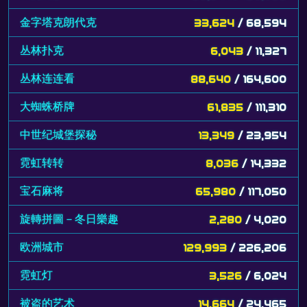
金字塔克朗代克
33,624
/ 68,594
丛林扑克
6,043
/ 11,327
丛林连连看
88,640
/ 164,600
大蜘蛛桥牌
61,835
/ 111,310
中世纪城堡探秘
13,349
/ 23,954
霓虹转转
8,036
/ 14,332
宝石麻将
65,980
/ 117,050
旋轉拼圖－冬日樂趣
2,280
/ 4,020
欧洲城市
129,993
/ 226,206
霓虹灯
3,526
/ 6,024
被盗的艺术
14,664
/ 24,465