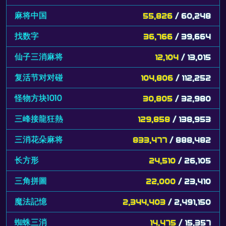
麻将中国
55,826
/ 60,248
找数字
36,766
/ 39,664
仙子三消麻将
12,104
/ 13,015
复活节对对碰
104,806
/ 112,252
怪物方块1010
30,805
/ 32,980
三峰接龍狂熱
129,858
/ 138,953
三消花朵麻将
833,477
/ 888,482
长方形
24,510
/ 26,105
三角拼圖
22,000
/ 23,410
魔法記憶
2,344,403
/ 2,491,150
蜘蛛三消
14,475
/ 15,357