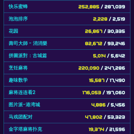
快乐蜜蜂
252,885
/ 287,039
泡泡排序
2,228
/ 2,519
花园
26,867
/ 30,335
壽司大師 - 消消樂
82,672
/ 93,246
拼圖派對：古城篇
5,014
/ 5,642
烹饪麻将
220,090
/ 247,286
趣味数学
15,587
/ 17,490
麻将连连看2
176,053
/ 197,060
图片派-港湾城
4,886
/ 5,456
马戏团配对
47,802
/ 53,323
金字塔麻将扑克
19,374
/ 21,596