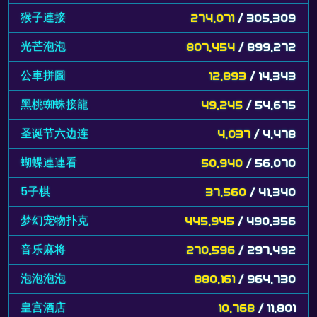
猴子連接
274,071
/ 305,309
光芒泡泡
807,454
/ 899,272
公車拼圖
12,893
/ 14,343
黑桃蜘蛛接龍
49,245
/ 54,675
圣诞节六边连
4,037
/ 4,478
蝴蝶連連看
50,940
/ 56,070
5子棋
37,560
/ 41,340
梦幻宠物扑克
445,945
/ 490,356
音乐麻将
270,596
/ 297,492
泡泡泡泡
880,161
/ 964,730
皇宫酒店
10,768
/ 11,801