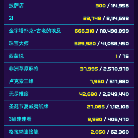
披萨店
300
/ 114,956
21
33,748
/ 8,114,698
金字塔扑克-古老的埃及
666,318
/ 118,498,899
珠宝大师
329,920
/ 41,058,450
西蒙说
1
/ 75
非洲草原麻将
37,995
/ 2,570,978
卢克索三峰
7,960
/ 517,880
无尽维度
42,680
/ 2,249,440
圣诞节夏威夷纸牌
27,065
/ 1,112,108
3維連連看
9,930
/ 406,470
格拉納達接龍
2,050
/ 62,360