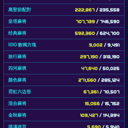
萬聖節配對
222,867
/ 235,558
皇塔麻将
707,739
/ 746,590
经典麻将
592,360
/ 624,700
1010 數獨方塊
9,002
/ 9,491
旅行麻将
297,190
/ 313,190
四河麻將
47,640
/ 50,025
颜色麻将
271,560
/ 285,124
霓虹六边形
67,361
/ 70,507
混合麻将
15,056
/ 15,752
金秋麻将
109,427
/ 114,394
填满迷宫
5,690
/ 5,940