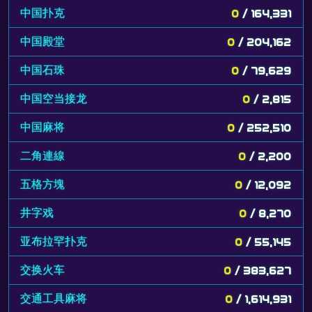
中国扑克
0
/ 164,331
中国殿堂
0
/ 204,162
中国石珠
0
/ 79,629
中国空当接龙
0
/ 2,815
中国麻将
0
/ 252,510
二角連線
0
/ 2,200
五格方塊
0
/ 12,092
井字戏
0
/ 8,270
亚布拉罕扑克
0
/ 55,145
交换火车
0
/ 383,627
交通工具麻将
0
/ 1,614,931