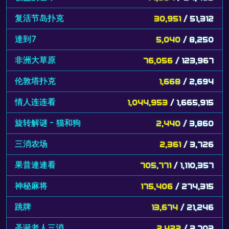
复活节岛扑克
30,951
/ 51,312
達到7
5,040
/ 8,250
非洲大草原
76,056
/ 123,967
伦敦塔扑克
1,668
/ 2,694
情人连连看
1,044,953
/ 1,665,915
旋转解谜 - 猫和狗
2,440
/ 3,860
三消农场
2,361
/ 3,726
果昔連連看
705,771
/ 1,110,357
神秘麻将
175,406
/ 274,315
跳牌
13,674
/ 21,246
圣诞老人三消
2,422
/ 3,703