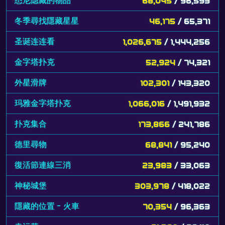
悉尼隐藏的物品
68,045
/ 96,593
冬季尋找隱藏星星
46,175
/ 65,371
圣诞连连看
1,026,675
/ 1,444,256
金字塔扑克
52,924
/ 74,321
外星滑牌
102,301
/ 143,320
玛雅金字塔扑克
1,066,016
/ 1,491,932
扑克集合
173,866
/ 241,786
德里尋物
68,841
/ 95,240
復活節連線三消
23,983
/ 33,063
神秘城堡
303,978
/ 418,022
隱藏的位置 - 火車
70,354
/ 96,363