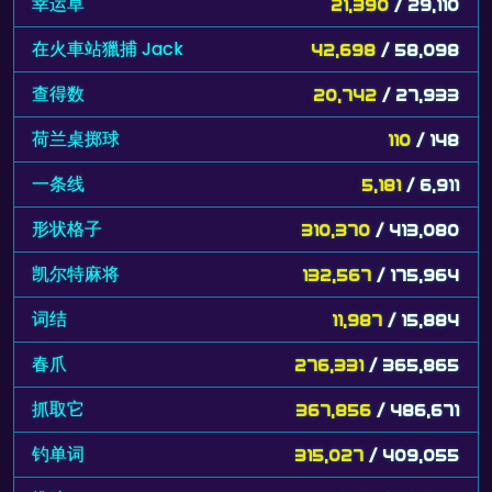
幸运草
21,390
/ 29,110
在火車站獵捕 Jack
42,698
/ 58,098
查得数
20,742
/ 27,933
荷兰桌掷球
110
/ 148
一条线
5,181
/ 6,911
形状格子
310,370
/ 413,080
凯尔特麻将
132,567
/ 175,964
词结
11,987
/ 15,884
春爪
276,331
/ 365,865
抓取它
367,856
/ 486,671
钓单词
315,027
/ 409,055