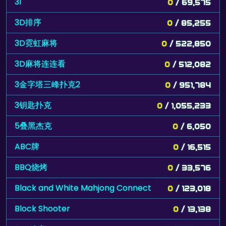
31
0
/ 69,575
3D排序
0
/ 85,255
3D霓虹麻将
0
/ 522,850
3D麻将连连看
0
/ 512,082
3金字塔三峰扑克2
0
/ 951,784
3钥匙扑克
0
/ 1,055,233
5叠黑杰克
0
/ 6,050
ABC牌
0
/ 16,515
BBQ烧烤
0
/ 33,576
Black and White Mahjong Connect
0
/ 123,018
Block Shooter
0
/ 13,138