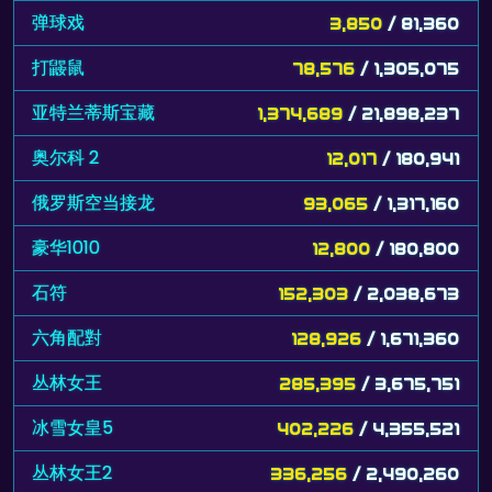
弹球戏
3,850
/ 81,360
打鼹鼠
78,576
/ 1,305,075
亚特兰蒂斯宝藏
1,374,689
/ 21,898,237
奥尔科 2
12,017
/ 180,941
俄罗斯空当接龙
93,065
/ 1,317,160
豪华1010
12,800
/ 180,800
石符
152,303
/ 2,038,673
六角配對
128,926
/ 1,671,360
丛林女王
285,395
/ 3,675,751
冰雪女皇5
402,226
/ 4,355,521
丛林女王2
336,256
/ 2,490,260