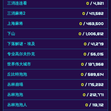
三消连连看
0
/ 4,321
三消麻将2
0
/ 411,582
上海麻将
0
/ 463,500
下山
0
/ 1,006,812
下落解谜 - 埃及
0
/ 41,279
专业高尔夫扑克
0
/ 56,015
世界伟大城市
0
/ 137,968
丘比特泡泡
0
/ 589,614
丛林崩塌
0
/ 175,232
丛林泡泡
0
/ 212,771
丛林泡泡人
0
/ 113,112