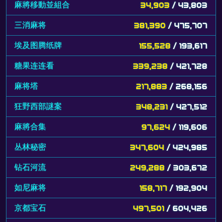
麻將移動並組合
34,903
/ 43,803
三消麻将
381,390
/ 475,707
埃及图腾纸牌
155,528
/ 193,617
糖果连连看
339,238
/ 421,728
麻将塔
217,883
/ 268,156
狂野西部謎案
348,231
/ 427,512
麻將合集
97,624
/ 119,606
丛林秘密
347,604
/ 424,985
钻石河流
249,288
/ 303,672
如尼麻将
158,717
/ 192,904
京都宝石
497,501
/ 604,426