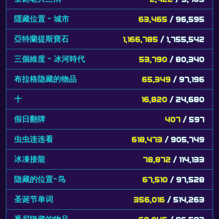
隱藏位置 - 城市
63,465
/ 96,595
亞特蘭提斯寶石
1,166,785
/ 1,755,542
三個維度 - 冰河時代
53,790
/ 80,340
布拉格隐藏的物品
65,349
/ 97,196
十
16,820
/ 24,680
假日翻牌
407
/ 597
虫虫连连看
618,473
/ 905,749
冰凍接龍
78,872
/ 114,133
隐藏的位置-鸟
67,510
/ 97,528
圣诞节单词
356,016
/ 514,263