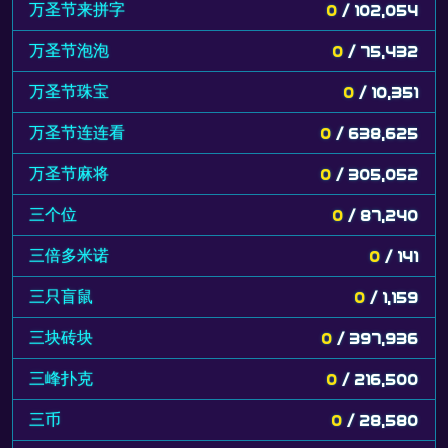
万圣节来拼字
0
/ 102,054
万圣节泡泡
0
/ 75,432
万圣节珠宝
0
/ 10,351
万圣节连连看
0
/ 638,625
万圣节麻将
0
/ 305,052
三个位
0
/ 87,240
三倍多米诺
0
/ 141
三只盲鼠
0
/ 1,159
三块砖块
0
/ 397,936
三峰扑克
0
/ 216,500
三币
0
/ 28,580