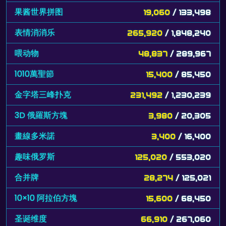
果酱世界拼图
19,060
/ 133,498
表情消消乐
265,920
/ 1,848,240
喂动物
48,837
/ 289,967
1010萬聖節
15,400
/ 85,450
金字塔三峰扑克
231,492
/ 1,230,239
3D 俄羅斯方塊
3,980
/ 20,305
畫線多米諾
3,400
/ 16,400
趣味俄罗斯
125,020
/ 553,020
合并牌
28,274
/ 125,021
10×10 阿拉伯方塊
15,600
/ 68,450
圣诞维度
66,910
/ 267,060