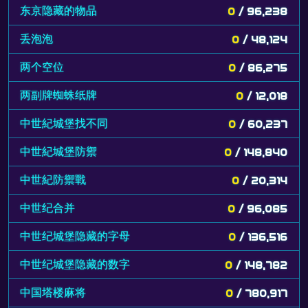
东京隐藏的物品
0
/ 96,238
丢泡泡
0
/ 48,124
两个空位
0
/ 86,275
两副牌蜘蛛纸牌
0
/ 12,018
中世紀城堡找不同
0
/ 60,237
中世紀城堡防禦
0
/ 148,840
中世紀防禦戰
0
/ 20,314
中世纪合并
0
/ 96,085
中世纪城堡隐藏的字母
0
/ 136,516
中世纪城堡隐藏的数字
0
/ 148,782
中国塔楼麻将
0
/ 780,917