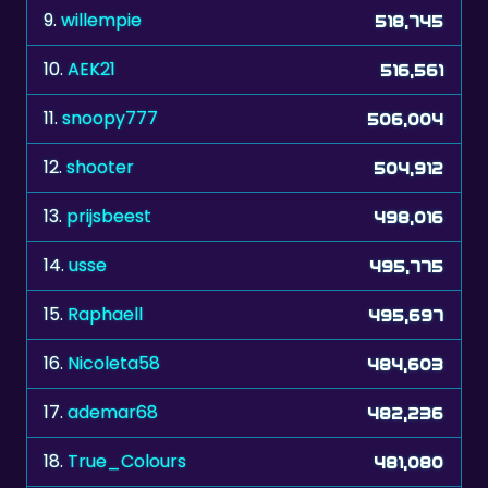
9.
willempie
518,745
10.
AEK21
516,561
11.
snoopy777
506,004
12.
shooter
504,912
13.
prijsbeest
498,016
14.
usse
495,775
15.
Raphaell
495,697
16.
Nicoleta58
484,603
17.
ademar68
482,236
18.
True_Colours
481,080