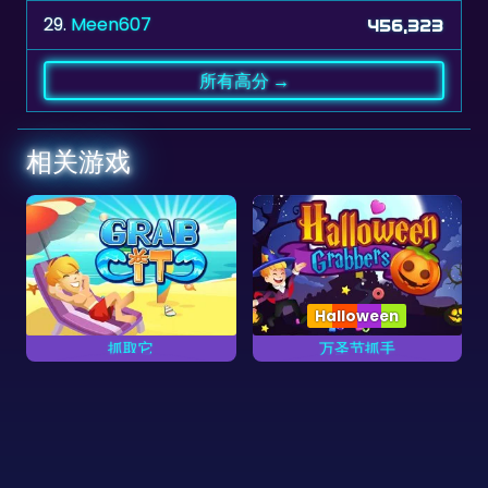
29.
Meen607
456,323
所有高分 →
相关游戏
Halloween
抓取它
万圣节抓手
抓取成对的方块。
抓取万圣节砖块。