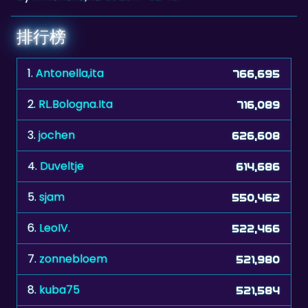
排行榜
1.
Antonella,ita
766,695
2.
RL.Bologna.Ita
716,089
3.
jochen
626,608
4.
Duveltje
614,686
5.
sjam
550,462
6.
LeoIV.
522,466
7.
zonnebloem
521,980
8.
kuba75
521,584