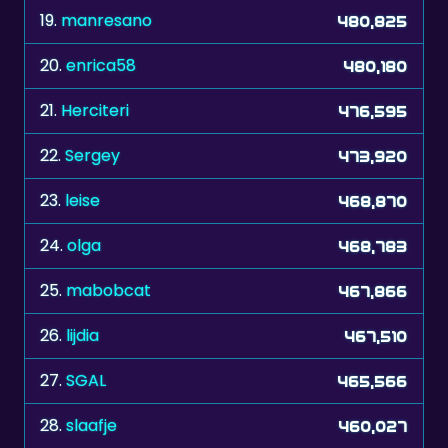
19.
manresano
480,825
20.
enrica58
480,180
21.
Herciteri
476,595
22.
Sergey
473,920
23.
leise
468,870
24.
olga
468,783
25.
mabobcat
467,866
26.
lijdia
467,510
27.
SGAL
465,566
28.
slaafje
460,027