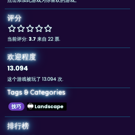
评分
当前评分:
3.7
来自 22 票.
欢迎程度
13.094
这个游戏被玩了 13.094 次.
Tags & Categories
技巧
Landscape
排行榜
226,206
The highscore for this game is
, achieved
226,206