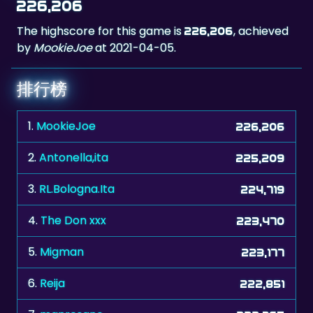
by
MookieJoe
at 2021-04-05.
排行榜
1.
MookieJoe
226,206
2.
Antonella,ita
225,209
3.
RL.Bologna.Ita
224,719
4.
The Don xxx
223,470
5.
Migman
223,177
6.
Reija
222,851
7.
manresano
222,765
8.
stvn
222,666