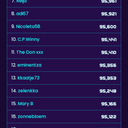
9.
Nicoleta58
95,600
10.
C.P.Winny
95,441
11.
The Don xxx
95,410
12.
eminentza
95,356
13.
kkaatje73
95,353
14.
zelenkka
95,248
15.
Mary B
95,166
16.
zonnebloem
95,122
17.
maraz
94,976
18.
faster2
94,907