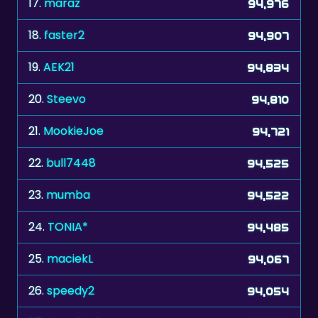
19.
AEK21
94,834
20.
Steevo
94,810
21.
MookieJoe
94,721
22.
bull7448
94,525
23.
mumba
94,522
24.
TONIA*
94,485
25.
maciekL
94,067
26.
speedy2
94,054
27.
Snowbird
93,808