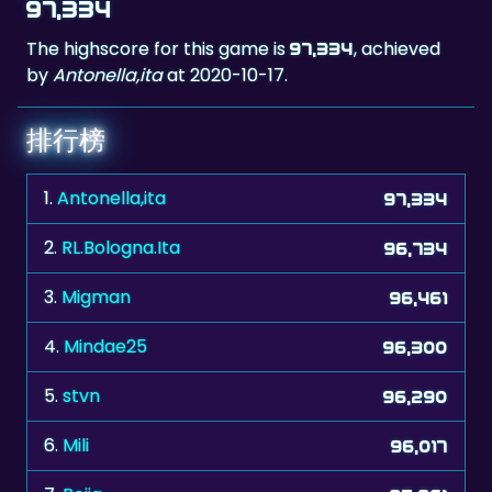
by
Antonella,ita
at 2020-10-17.
排行榜
1.
Antonella,ita
97,334
2.
RL.Bologna.Ita
96,734
3.
Migman
96,461
4.
Mindae25
96,300
5.
stvn
96,290
6.
Mili
96,017
7.
Reija
95,961
8.
adi67
95,921