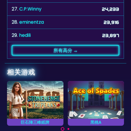
27.
C.P.Winny
24,233
28.
eminentza
23,916
29.
hedili
23,897
所有高分 →
相关游戏
Hall
巨石陣三峰紙牌
黑桃A
万圣