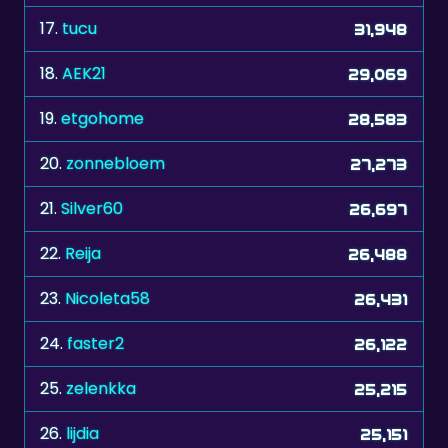
17.
tucu
31,948
18.
AEK21
29,069
19.
etgohome
28,583
20.
zonnebloem
27,273
21.
Silver60
26,697
22.
Reija
26,488
23.
Nicoleta58
26,431
24.
faster2
26,122
25.
zelenkka
25,215
26.
lijdia
25,151