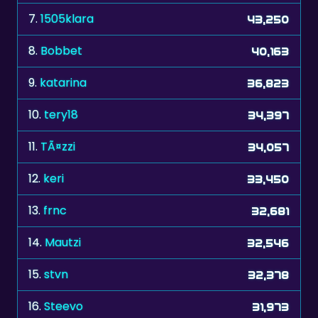
7.
1505klara
43,250
8.
Bobbet
40,163
9.
katarina
36,823
10.
tery18
34,397
11.
TÃ¤zzi
34,057
12.
keri
33,450
13.
frnc
32,681
14.
Mautzi
32,546
15.
stvn
32,378
16.
Steevo
31,973