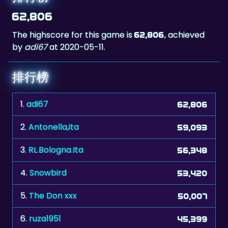
62,806
The highscore for this game is
, achieved
62,806
by
adi67
at 2020-05-11.
排行榜
1.
adi67
62,806
2.
Antonella,ita
59,093
3.
RL.Bologna.Ita
56,348
4.
Snowbird
53,420
5.
The Don xxx
50,007
6.
ruza1951
45,399