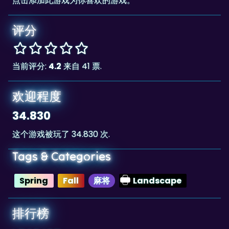
评分
当前评分:
4.2
来自 41 票.
欢迎程度
34.830
这个游戏被玩了 34.830 次.
Tags & Categories
Spring
Fall
麻将
Landscape
排行榜
1,507,165
The highscore for this game is
, achieved
1,507,165