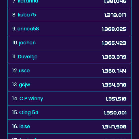
9.
enrica58
1,368,025
10.
jochen
1,365,423
11.
Duveltje
1,363,379
12.
usse
1,360,744
13.
gcjw
1,354,378
14.
C.P.Winny
1,351,518
15.
Oleg 54
1,350,001
16.
leise
1,347,908
17.
faster2
1,345,067
18.
stvn
1,338,327