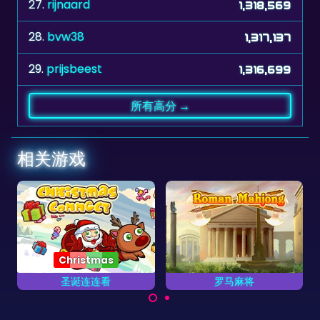
28.
bvw38
1,317,137
29.
prijsbeest
1,316,699
所有高分 →
相关游戏
罗马麻将
非洲大草原
将
在这个麻将对对碰游戏中
拯救非洲大草原上的动
发现古罗马。
物。