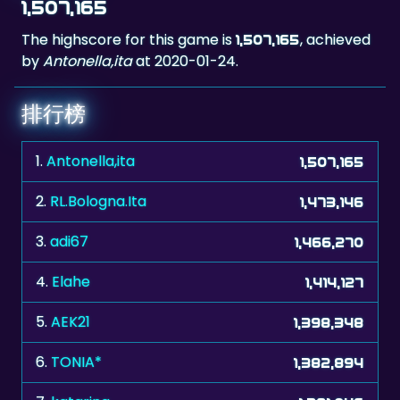
by
Antonella,ita
at 2020-01-24.
排行榜
1.
Antonella,ita
1,507,165
2.
RL.Bologna.Ita
1,473,146
3.
adi67
1,466,270
4.
Elahe
1,414,127
5.
AEK21
1,398,348
6.
TONIA*
1,382,894
7.
katarina
1,381,046
8.
kuba75
1,373,017