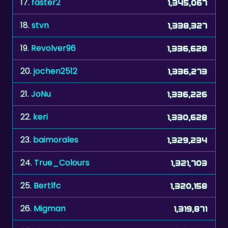
19.
Revolver96
1,336,628
20.
jochen2512
1,336,273
21.
JoNu
1,336,226
22.
keri
1,330,628
23.
baimorales
1,329,234
24.
True_Colours
1,321,703
25.
Bertlfc
1,320,158
26.
Migman
1,319,871
27.
rijnaard
1,318,569