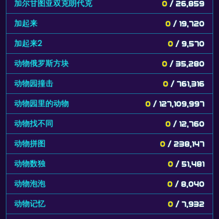
加尔甘图亚双克朗代克
0
/ 26,859
加起来
0
/ 19,720
加起来2
0
/ 9,570
动物俄罗斯方块
0
/ 35,280
动物园撞击
0
/ 761,316
动物园里的动物
0
/ 127,109,997
动物找不同
0
/ 12,760
动物拼图
0
/ 238,147
动物数独
0
/ 51,481
动物泡泡
0
/ 8,040
动物记忆
0
/ 7,932