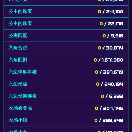
公主的珠宝
0
/ 241,100
公主的珠宝
0
/ 22,178
公寓匹配
0
/ 9,916
六角合併
0
/ 30,874
六角配對
0
/ 1,671,360
六边体麻将猫
0
/ 387,679
六边形流
0
/ 240,194
六边形连连看
0
/ 6,333
农场叠叠高
0
/ 307,746
农场小镇
0
/ 288,248