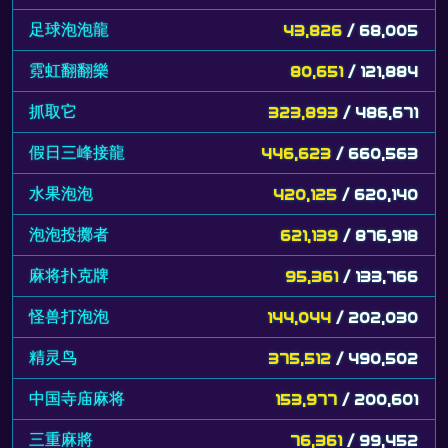
足球泡泡龍
43,826
/ 68,005
霓虹翻翻樂
80,651
/ 121,884
抓取它
323,893
/ 486,671
假日三峰接龍
446,623
/ 660,563
水果泡泡
420,125
/ 620,140
泡泡投擲者
621,139
/ 876,918
麻将扑克牌
95,361
/ 133,766
怪兽打泡泡
144,044
/ 202,030
精灵鸟
375,512
/ 490,502
中国寺庙麻将
153,977
/ 200,601
三重麻將
76,361
/ 99,452