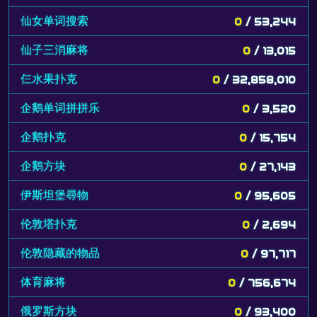
仙女单词搜索
0
/ 53,244
仙子三消麻将
0
/ 13,015
仨水果扑克
0
/ 32,858,010
企鹅单词拼拼乐
0
/ 3,520
企鹅扑克
0
/ 15,754
企鹅方块
0
/ 27,143
伊斯坦堡尋物
0
/ 95,605
伦敦塔扑克
0
/ 2,694
伦敦隐藏的物品
0
/ 97,717
体育麻将
0
/ 756,674
俄罗斯方块
0
/ 93,400