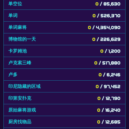
单空位
0
/ 85,630
单词
0
/ 526,370
单词麻将
0
/ 4,354,090
博物馆的一天
0
/ 226,629
卡罗姆池
0
/ 1,200
卢克索三峰
0
/ 517,880
卢多
0
/ 6,246
印尼隐藏的区域
0
/ 97,452
印第安扑克
0
/ 12,790
原始麻将游戏
0
/ 16,240
厨房找物品
0
/ 12,685