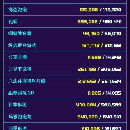
海盗泡泡
135,506
/ 175,320
化蝶
359,062
/ 460,441
蝴蝶連連看
43,760
/ 56,070
经典麻将游戏
157,772
/ 201,133
公車拼圖
11,598
/ 14,343
万圣节麻将
251,799
/ 305,052
六边体麻将对对碰
213,663
/ 257,624
點擊消除 2D
11,805
/ 14,095
日本麻将
470,084
/ 560,569
玛雅泡泡龙
540,820
/ 640,510
四季麻將
140,836
/ 161,697