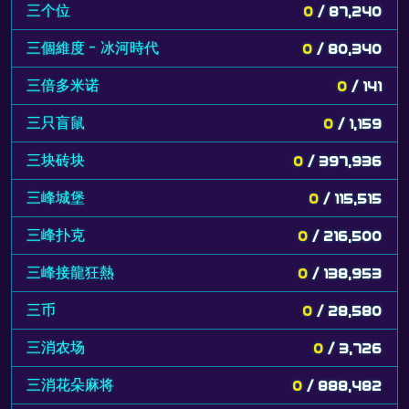
三个位
0
/ 87,240
三個維度 - 冰河時代
0
/ 80,340
三倍多米诺
0
/ 141
三只盲鼠
0
/ 1,159
三块砖块
0
/ 397,936
三峰城堡
0
/ 115,515
三峰扑克
0
/ 216,500
三峰接龍狂熱
0
/ 138,953
三币
0
/ 28,580
三消农场
0
/ 3,726
三消花朵麻将
0
/ 888,482