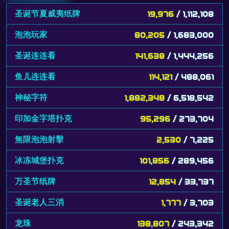
圣诞节夏威夷纸牌
19,976
/ 1,112,108
泡泡玩家
80,205
/ 1,683,000
圣诞连连看
141,638
/ 1,444,256
鱼儿连连看
114,121
/ 488,061
神秘字符
1,882,348
/ 6,518,542
印加金字塔扑克
95,296
/ 273,704
無限泡泡射擊
2,530
/ 7,225
冰冻城堡扑克
101,856
/ 289,456
万圣节纸牌
12,854
/ 33,737
圣诞老人三消
1,777
/ 3,703
龙珠
138,807
/ 243,342