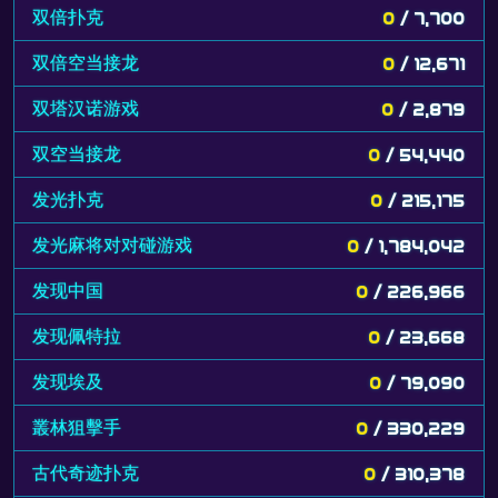
双倍扑克
0
/ 7,700
双倍空当接龙
0
/ 12,671
双塔汉诺游戏
0
/ 2,879
双空当接龙
0
/ 54,440
发光扑克
0
/ 215,175
发光麻将对对碰游戏
0
/ 1,784,042
发现中国
0
/ 226,966
发现佩特拉
0
/ 23,668
发现埃及
0
/ 79,090
叢林狙擊手
0
/ 330,229
古代奇迹扑克
0
/ 310,378