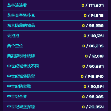
丛林连连看
0
/ 177,307
丛林金字塔扑克
0
/ 14,973
东京隐藏的物品
0
/ 96,238
丢泡泡
0
/ 48,124
两个空位
0
/ 86,275
两副牌蜘蛛纸牌
0
/ 12,018
中世紀城堡找不同
0
/ 60,237
中世紀城堡防禦
0
/ 148,840
中世紀防禦戰
0
/ 20,314
中世纪合并
0
/ 96,085
中世纪城堡探秘
0
/ 23,954