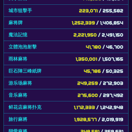
城市狙擊手
223,071
/ 255,582
麻将牌
1,252,339
/ 1,406,854
魔法記憶
2,221,950
/ 2,491,150
立體泡泡射擊
41,780
/ 46,700
雨林麻将
1,350,001
/ 1,507,165
巨石陣三峰紙牌
45,786
/ 50,325
游乐场麻将
249,259
/ 272,903
音乐麻将
275,600
/ 297,492
鲜花店麻将扑克
1,172,333
/ 1,242,948
旅行麻將
1,928,577
/ 2,019,919
戀愛麻將
248,581
/ 259,631