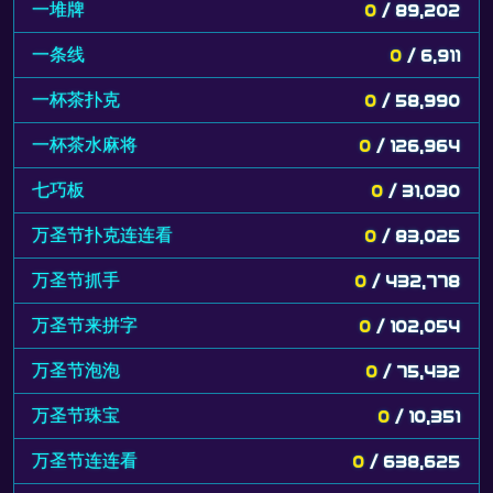
一堆牌
0
/ 89,202
一条线
0
/ 6,911
一杯茶扑克
0
/ 58,990
一杯茶水麻将
0
/ 126,964
七巧板
0
/ 31,030
万圣节扑克连连看
0
/ 83,025
万圣节抓手
0
/ 432,778
万圣节来拼字
0
/ 102,054
万圣节泡泡
0
/ 75,432
万圣节珠宝
0
/ 10,351
万圣节连连看
0
/ 638,625