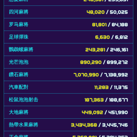
四河麻將
48,020
/ 50,025
罗马麻将
81,801
/ 84,188
足球彈珠
6,630
/ 6,812
鸚鵡螺麻將
243,281
/ 246,161
光芒泡泡
890,290
/ 899,272
鑽石麻將
7,070,990
/ 7,138,992
汽車配對
11,283
/ 11,375
松鼠泡泡射击
187,363
/ 188,677
大地麻將
449,092
/ 451,990
熱帶水果麻將
3,434,368
/ 3,445,746