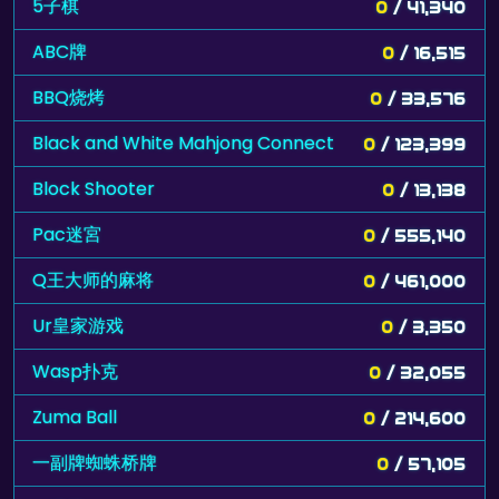
5子棋
0
/ 41,340
ABC牌
0
/ 16,515
BBQ烧烤
0
/ 33,576
Black and White Mahjong Connect
0
/ 123,399
Block Shooter
0
/ 13,138
Pac迷宮
0
/ 555,140
Q王大师的麻将
0
/ 461,000
Ur皇家游戏
0
/ 3,350
Wasp扑克
0
/ 32,055
Zuma Ball
0
/ 214,600
一副牌蜘蛛桥牌
0
/ 57,105