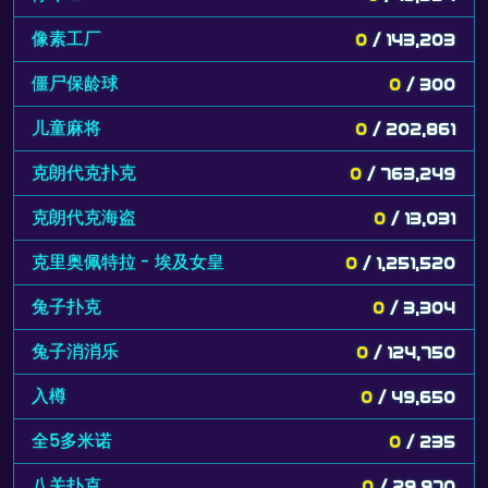
像素工厂
0
/ 143,203
僵尸保龄球
0
/ 300
儿童麻将
0
/ 202,861
克朗代克扑克
0
/ 763,249
克朗代克海盗
0
/ 13,031
克里奥佩特拉 - 埃及女皇
0
/ 1,251,520
兔子扑克
0
/ 3,304
兔子消消乐
0
/ 124,750
入樽
0
/ 49,650
全5多米诺
0
/ 235
八关扑克
0
/ 29,970