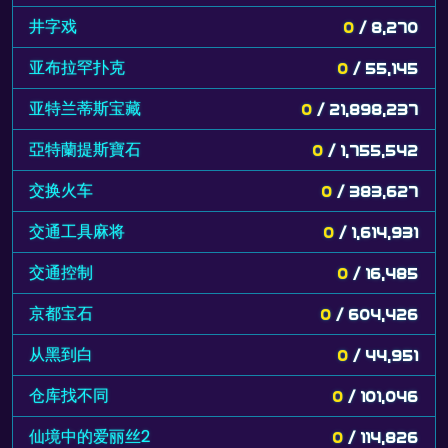
井字戏
0
/ 8,270
亚布拉罕扑克
0
/ 55,145
亚特兰蒂斯宝藏
0
/ 21,898,237
亞特蘭提斯寶石
0
/ 1,755,542
交换火车
0
/ 383,627
交通工具麻将
0
/ 1,614,931
交通控制
0
/ 16,485
京都宝石
0
/ 604,426
从黑到白
0
/ 44,951
仓库找不同
0
/ 101,046
仙境中的爱丽丝2
0
/ 114,826