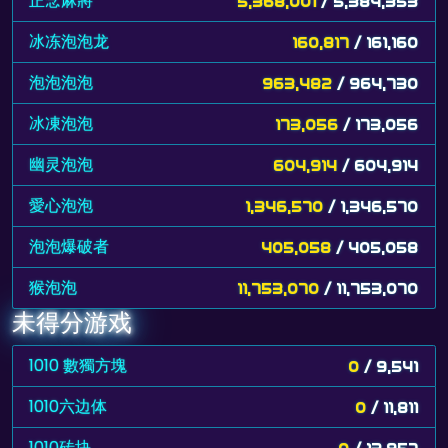
正念麻將
5,368,001
/ 5,384,353
冰冻泡泡龙
160,817
/ 161,160
泡泡泡泡
963,482
/ 964,730
冰凍泡泡
173,056
/ 173,056
幽灵泡泡
604,914
/ 604,914
愛心泡泡
1,346,570
/ 1,346,570
泡泡爆破者
405,058
/ 405,058
猴泡泡
11,753,070
/ 11,753,070
未得分游戏
1010 數獨方塊
0
/ 9,541
1010六边体
0
/ 11,811
1010砖块
0
/ 13,957