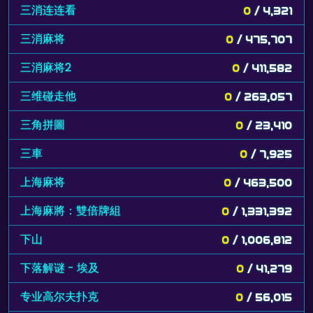
三消连连看
0
/ 4,321
三消麻将
0
/ 475,707
三消麻将2
0
/ 411,582
三维碰走他
0
/ 263,057
三角拼圖
0
/ 23,410
三車
0
/ 7,925
上海麻将
0
/ 463,500
上海麻將：雙倍牌組
0
/ 1,331,392
下山
0
/ 1,006,812
下落解谜 - 埃及
0
/ 41,279
专业高尔夫扑克
0
/ 56,015