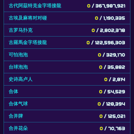
古代阿茲特克金字塔接龍
0
/ 367,987,921
古埃及麻将对对碰
0
/ 1,190,335
古罗马扑克
0
/ 2,802,378
古羅馬金字塔接龍
0
/ 122,596,303
可怕泡泡
0
/ 329,170
台球泡泡
0
/ 35,882
史诗高卢人
0
/ 2,814
合体
0
/ 54,529
合体气球
0
/ 128,394
合并牌
0
/ 125,021
合并花朵
0
/ 70,763