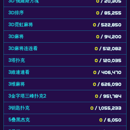
3D 俄羅斯方塊
0
/ 20,305
3D排序
0
/ 85,255
3D霓虹麻将
0
/ 522,850
3D麻将
0
/ 94,200
3D麻将连连看
0
/ 512,082
3塔扑克
0
/ 120,035
3維連連看
0
/ 406,470
3维麻将
0
/ 626,090
3金字塔三峰扑克2
0
/ 951,784
3钥匙扑克
0
/ 1,055,233
5叠黑杰克
0
/ 6,050