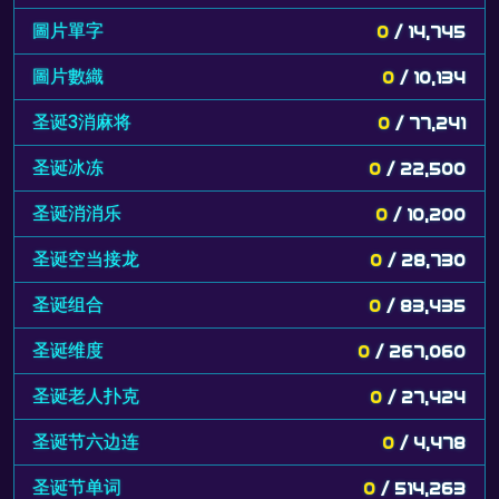
圖片單字
0
/ 14,745
圖片數織
0
/ 10,134
圣诞3消麻将
0
/ 77,241
圣诞冰冻
0
/ 22,500
圣诞消消乐
0
/ 10,200
圣诞空当接龙
0
/ 28,730
圣诞组合
0
/ 83,435
圣诞维度
0
/ 267,060
圣诞老人扑克
0
/ 27,424
圣诞节六边连
0
/ 4,478
圣诞节单词
0
/ 514,263