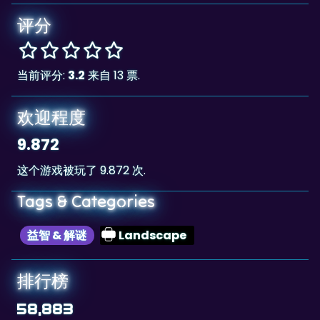
当前评分:
3.2
来自 13 票.
欢迎程度
9.872
这个游戏被玩了 9.872 次.
Tags & Categories
益智 & 解谜
Landscape
排行榜
58,883
The highscore for this game is
, achieved
58,883
by
Antonella,ita
at 2022-07-02.