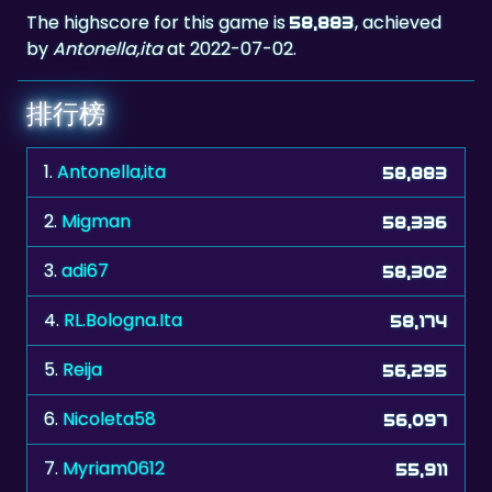
排行榜
1.
Antonella,ita
58,883
2.
Migman
58,336
3.
adi67
58,302
4.
RL.Bologna.Ita
58,174
5.
Reija
56,295
6.
Nicoleta58
56,097
7.
Myriam0612
55,911
8.
manresano
55,715