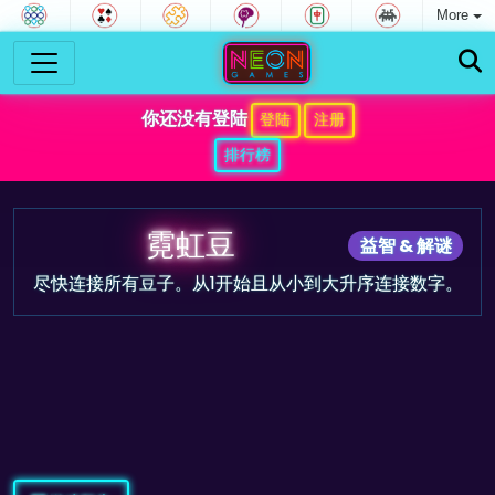
More
你还没有登陆
登陆
注册
排行榜
霓虹豆
益智 & 解谜
尽快连接所有豆子。从1开始且从小到大升序连接数字。
游戏预告