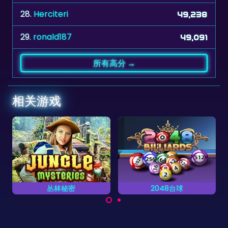
29.
ronald187
49,091
所有高分 →
相关游戏
密
2048台球
中世纪城堡探秘
合体成2048的台球游
你能找到画面中隐藏
戏中尽快找
戏。
物品吗？
品和找不