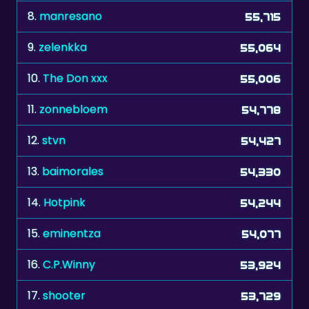
9.
zelenkka
55,064
10.
The Don xxx
55,006
11.
zonnebloem
54,778
12.
stvn
54,427
13.
baimorales
54,330
14.
Hotpink
54,244
15.
eminentza
54,077
16.
C.P.Winny
53,924
17.
shooter
53,729
18.
Faylyn
53,453