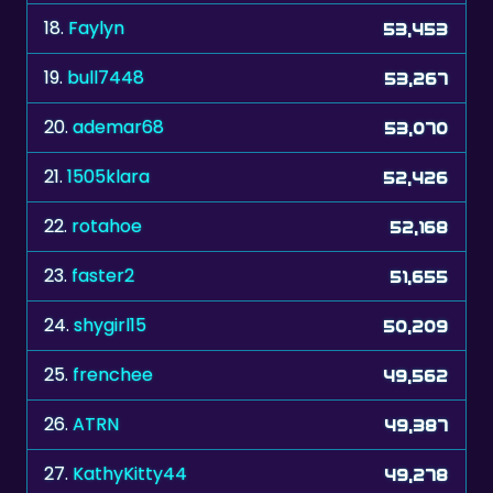
19.
bull7448
53,267
20.
ademar68
53,070
21.
1505klara
52,426
22.
rotahoe
52,168
23.
faster2
51,655
24.
shygirl15
50,209
25.
frenchee
49,562
26.
ATRN
49,387
27.
KathyKitty44
49,278
28.
Herciteri
49,238