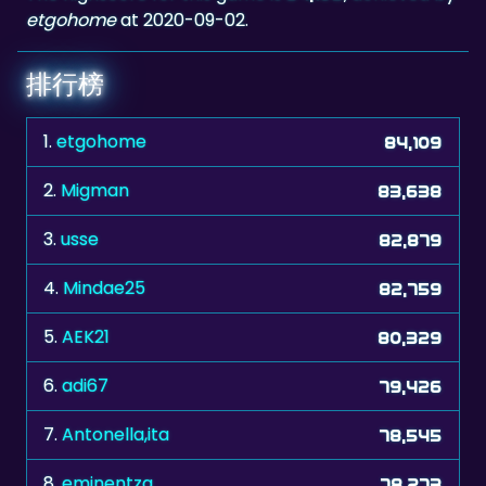
etgohome
at 2020-09-02.
排行榜
1.
etgohome
84,109
2.
Migman
83,638
3.
usse
82,879
4.
Mindae25
82,759
5.
AEK21
80,329
6.
adi67
79,426
7.
Antonella,ita
78,545
8.
eminentza
78,273