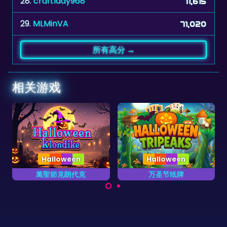
28.
craftlady968
71,615
29.
MLMinVA
71,020
所有高分 →
相关游戏
Halloween
克
万圣节纸牌
埃及金字塔扑克
克遊
非常可怕的万圣节纸牌游
组合两张加起来和是13的
戏。
扑克。