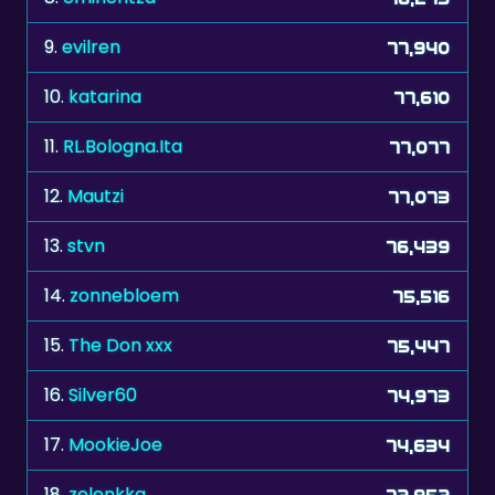
9.
evilren
77,940
10.
katarina
77,610
11.
RL.Bologna.Ita
77,077
12.
Mautzi
77,073
13.
stvn
76,439
14.
zonnebloem
75,516
15.
The Don xxx
75,447
16.
Silver60
74,973
17.
MookieJoe
74,634
18.
zelenkka
72,852