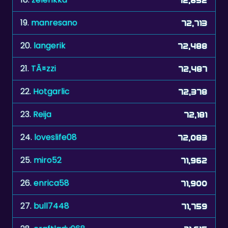
19.
manresano
72,713
20.
langerik
72,488
21.
TÃ¤zzi
72,487
22.
Hotgarlic
72,378
23.
Reija
72,181
24.
loveslife08
72,083
25.
miro52
71,962
26.
enrica58
71,900
27.
bull7448
71,759