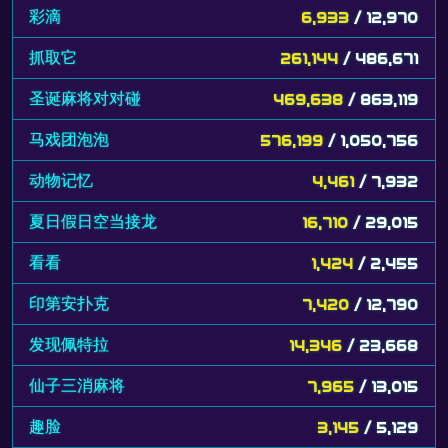
彩滴
6,933
/ 12,970
抓取它
261,144
/ 486,671
圣诞麻将对对碰
469,638
/ 863,119
马戏团泡泡
576,199
/ 1,050,756
动物记忆
4,461
/ 7,932
夏日假日空当接龙
16,710
/ 29,015
看看
1,424
/ 2,455
印第安扑克
7,420
/ 12,790
发现佩特拉
14,346
/ 23,668
仙子三消麻将
7,965
/ 13,015
趣脸
3,145
/ 5,129