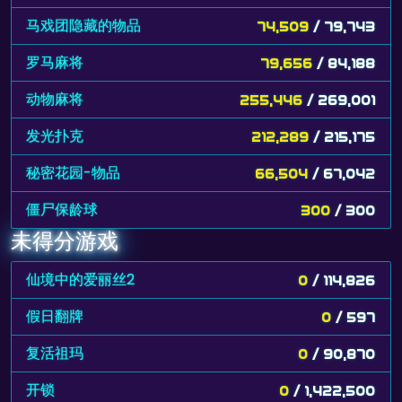
马戏团隐藏的物品
74,509
/ 79,743
罗马麻将
79,656
/ 84,188
动物麻将
255,446
/ 269,001
发光扑克
212,289
/ 215,175
秘密花园-物品
66,504
/ 67,042
僵尸保龄球
300
/ 300
未得分游戏
仙境中的爱丽丝2
0
/ 114,826
假日翻牌
0
/ 597
复活祖玛
0
/ 90,870
开锁
0
/ 1,422,500