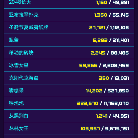
2048长大
1,150
/ 49,891
亚布拉罕扑克
1,350
/ 55,145
圣诞节夏威夷纸牌
27,721
/ 1,112,108
瓶盖
5,283
/ 211,401
移动的砖块
2,245
/ 88,485
冰雪女皇
59,866
/ 2,308,459
克朗代克海盗
350
/ 13,031
嚼糖果
14,202
/ 527,850
猴泡泡
323,670
/ 11,753,070
从黑到白
1,241
/ 44,951
丛林女王
103,357
/ 3,675,751