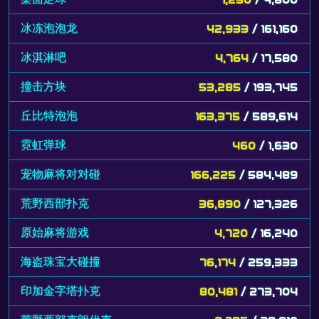
冰冻泡泡龙
42,933
/ 161,160
冰淇淋吧
4,764
/ 17,580
撞击方块
53,285
/ 193,745
丘比特泡泡
163,375
/ 589,614
霓虹弹球
460
/ 1,630
宠物麻将对对碰
166,225
/ 584,489
荒野西部扑克
36,890
/ 127,326
原始麻将游戏
4,720
/ 16,240
海盗珠宝大碰撞
76,174
/ 259,333
印加金字塔扑克
80,481
/ 273,704