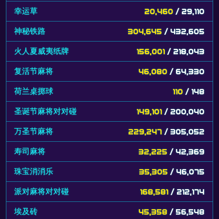
幸运草
20,460
/ 29,110
神秘铁路
304,645
/ 432,605
火人夏威夷纸牌
156,001
/ 218,043
复活节麻将
46,080
/ 64,330
荷兰桌掷球
110
/ 148
圣诞节麻将对对碰
149,101
/ 200,040
万圣节麻将
229,247
/ 305,052
寿司麻将
32,225
/ 42,369
珠宝消消乐
35,305
/ 46,075
派对麻将对对碰
168,581
/ 212,174
埃及砖
45,358
/ 56,548