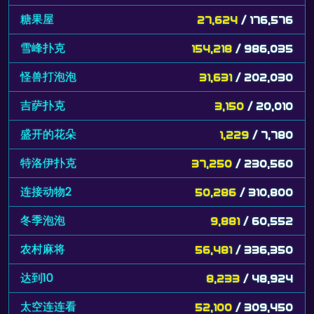
糖果屋
27,624
/ 176,576
雪峰扑克
154,218
/ 986,035
怪兽打泡泡
31,631
/ 202,030
吉萨扑克
3,150
/ 20,010
盛开的花朵
1,229
/ 7,780
特洛伊扑克
37,250
/ 230,560
连接动物2
50,286
/ 310,800
冬季泡泡
9,881
/ 60,552
农村麻将
56,481
/ 336,350
达到10
8,233
/ 48,924
太空连连看
52,100
/ 309,450