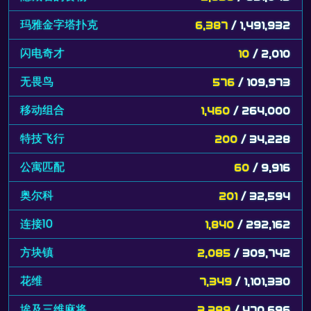
玛雅金字塔扑克
6,387
/ 1,491,932
闪电奇才
10
/ 2,010
无畏鸟
576
/ 109,973
移动组合
1,460
/ 264,000
特技飞行
200
/ 34,228
公寓匹配
60
/ 9,916
奥尔科
201
/ 32,594
连接10
1,840
/ 292,162
方块镇
2,085
/ 309,742
花维
7,349
/ 1,101,330
埃及三维麻将
3,389
/ 470,696