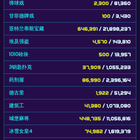
弹球戏
2,300
/ 81,360
甘菲德牌戏
100
/ 3,430
亚特兰蒂斯宝藏
646,391
/ 21,898,237
埃及强盗
4,570
/ 143,810
1010砖块
500
/ 13,957
3钥匙扑克
37,909
/ 1,055,233
药剂屋
86,990
/ 2,396,164
德古里
1,922
/ 51,294
建筑工
41,380
/ 1,073,080
城堡麻将
448,735
/ 11,056,816
冰雪女皇4
74,982
/ 1,819,379