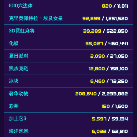
1010六边体
820
/ 11,811
克里奥佩特拉 - 埃及女皇
92,899
/ 1,251,520
3D霓虹麻将
39,289
/ 522,850
化蝶
35,027
/ 460,441
夏日派对
2,090
/ 27,050
黑杰克链
12,800
/ 158,100
冰块
6,460
/ 73,250
奢华动物
208,640
/ 2,233,882
彩圈
150
/ 1,600
加上它3
5,597
/ 59,134
海洋泡泡
6,033
/ 62,810