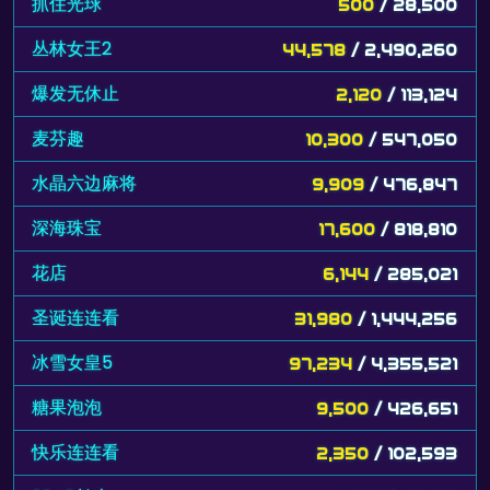
抓住光球
500
/ 28,500
丛林女王2
44,578
/ 2,490,260
爆发无休止
2,120
/ 113,124
麦芬趣
10,300
/ 547,050
水晶六边麻将
9,909
/ 476,847
深海珠宝
17,600
/ 818,810
花店
6,144
/ 285,021
圣诞连连看
31,980
/ 1,444,256
冰雪女皇5
97,234
/ 4,355,521
糖果泡泡
9,500
/ 426,651
快乐连连看
2,350
/ 102,593