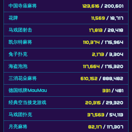
中国寺庙麻将
123,616
/ 200,601
花牌
11,569
/ 18,717
马戏团射击
17,813
/ 28,418
凯尔特麻将
110,374
/ 175,964
兔子扑克
2,173
/ 3,304
海盗泡泡
117,664
/ 175,320
三消花朵麻将
610,152
/ 888,482
德国纸牌MauMau
331
/ 481
经典空当接龙游戏
20,315
/ 29,320
马戏团扑克
37,563
/ 54,113
月亮麻将
82,117
/ 117,307