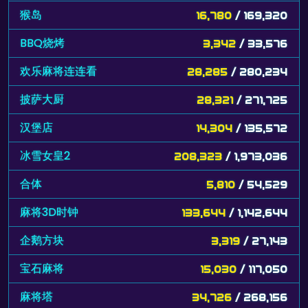
猴岛
16,780
/ 169,320
BBQ烧烤
3,342
/ 33,576
欢乐麻将连连看
28,285
/ 280,234
披萨大厨
28,321
/ 271,725
汉堡店
14,304
/ 135,572
冰雪女皇2
208,323
/ 1,973,036
合体
5,810
/ 54,529
麻将3D时钟
133,644
/ 1,142,644
企鹅方块
3,319
/ 27,143
宝石麻将
15,030
/ 117,050
麻将塔
34,726
/ 268,156