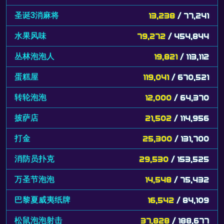
圣诞3消麻将
13,238
/ 77,241
水果风味
79,272
/ 454,844
丛林泡泡人
19,821
/ 113,112
蛋糕屋
119,041
/ 670,521
转轮泡泡
12,000
/ 64,370
披萨店
21,502
/ 114,956
打金
25,300
/ 131,700
消防员扑克
29,530
/ 153,525
万圣节泡泡
14,548
/ 75,432
巴黎夏威夷纸牌
16,542
/ 84,109
松鼠泡泡射击
37,828
/ 188,677