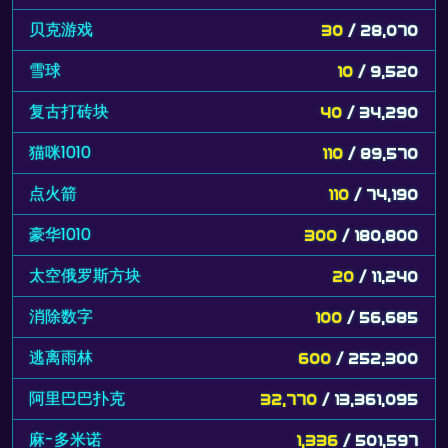
贝克游戏
30
/ 28,070
雪球
10
/ 9,520
复古打砖块
40
/ 34,290
猫咪1010
110
/ 89,570
点火箭
110
/ 74,190
豪华1010
300
/ 180,800
太空俄罗斯方块
20
/ 11,240
消除数字
100
/ 56,685
逃离雨林
600
/ 252,300
阿里巴巴扑克
32,770
/ 13,361,095
麻-多米诺
1,336
/ 501,597