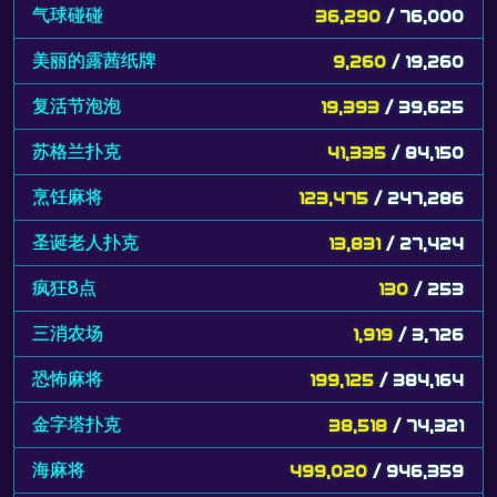
气球碰碰
36,290
/ 76,000
美丽的露茜纸牌
9,260
/ 19,260
复活节泡泡
19,393
/ 39,625
苏格兰扑克
41,335
/ 84,150
烹饪麻将
123,475
/ 247,286
圣诞老人扑克
13,831
/ 27,424
疯狂8点
130
/ 253
三消农场
1,919
/ 3,726
恐怖麻将
199,125
/ 384,164
金字塔扑克
38,518
/ 74,321
海麻将
499,020
/ 946,359