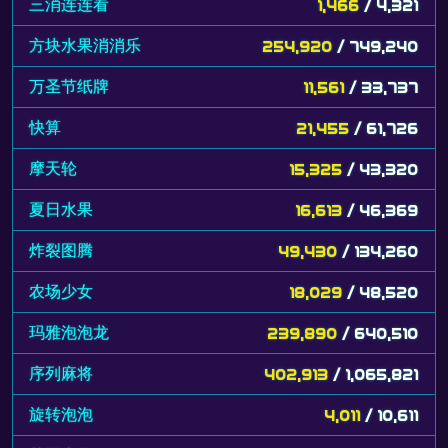
三消连连看
1,466
/ 4,321
方块水果消消乐
254,920
/ 749,240
万圣节纸牌
11,561
/ 33,737
快算
21,455
/ 61,726
摩天轮
15,325
/ 43,320
夏日水果
16,613
/ 46,369
炸裂图腾
49,430
/ 134,260
农场少女
18,029
/ 48,520
玛雅泡泡龙
239,890
/ 640,510
序列麻将
402,913
/ 1,065,821
旋转泡泡
4,011
/ 10,611