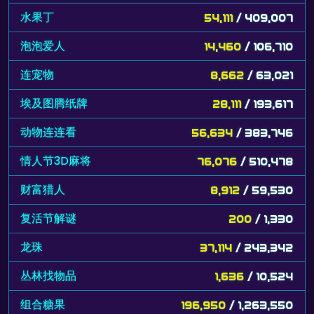
水果丁
54,111
/ 409,007
泡泡爱人
14,460
/ 106,710
连宠物
8,662
/ 63,021
埃及图腾纸牌
28,111
/ 193,617
动物连连看
56,634
/ 383,746
情人节3D麻将
76,076
/ 510,478
财富猎人
8,912
/ 59,530
复活节解谜
200
/ 1,330
龙珠
37,114
/ 243,342
丛林找物品
1,636
/ 10,524
组合糖果
196,950
/ 1,263,550