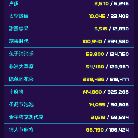
卢多
2,670
/ 6,246
太空爆破
10,045
/ 23,408
甜蜜糖果
5,516
/ 12,830
糖果时代
100,940
/ 234,580
兔子消消乐
53,800
/ 124,750
非洲大草原
54,480
/ 123,967
隐藏的花朵
228,436
/ 518,477
十麻将
144,880
/ 325,286
圣诞节泡泡
14,035
/ 30,606
金字塔克朗代克
31,618
/ 68,594
情人节麻将
86,790
/ 186,424