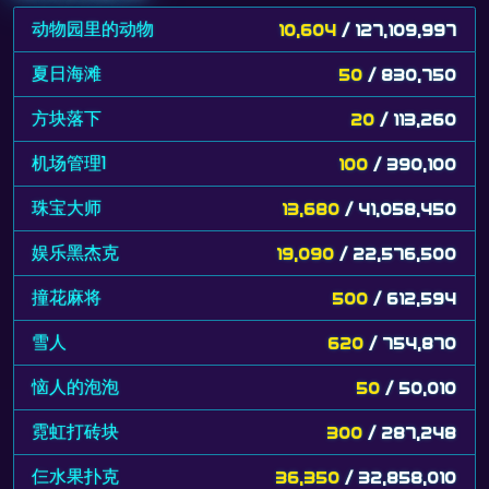
动物园里的动物
10,604
/ 127,109,997
夏日海滩
50
/ 830,750
方块落下
20
/ 113,260
机场管理1
100
/ 390,100
珠宝大师
13,680
/ 41,058,450
娱乐黑杰克
19,090
/ 22,576,500
撞花麻将
500
/ 612,594
雪人
620
/ 754,870
恼人的泡泡
50
/ 50,010
霓虹打砖块
300
/ 287,248
仨水果扑克
36,350
/ 32,858,010