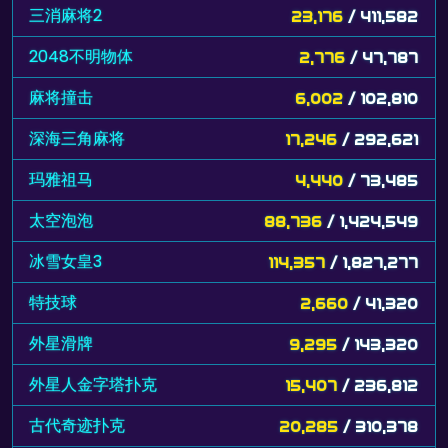
三消麻将2
23,176
/ 411,582
2048不明物体
2,776
/ 47,787
麻将撞击
6,002
/ 102,810
深海三角麻将
17,246
/ 292,621
玛雅祖马
4,440
/ 73,485
太空泡泡
88,736
/ 1,424,549
冰雪女皇3
114,357
/ 1,827,277
特技球
2,660
/ 41,320
外星滑牌
9,295
/ 143,320
外星人金字塔扑克
15,407
/ 236,812
古代奇迹扑克
20,285
/ 310,378