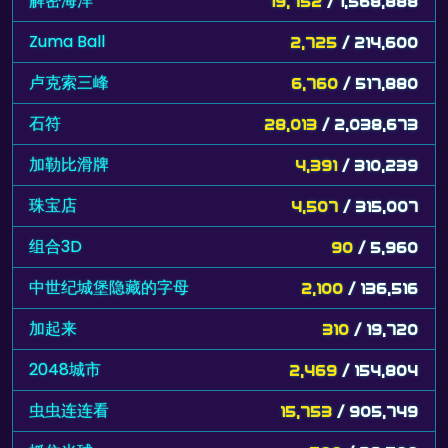
解密海洋
19,752
/ 1,568,888
Zuma Ball
2,725
/ 214,600
卢克索三峰
6,760
/ 517,880
石符
28,013
/ 2,038,673
加勒比滑牌
4,391
/ 310,239
珠宝店
4,507
/ 315,007
组合3D
90
/ 5,960
中世纪城堡隐藏的字母
2,100
/ 136,516
加起来
310
/ 19,720
2048城市
2,469
/ 154,804
虫虫连连看
15,753
/ 905,749