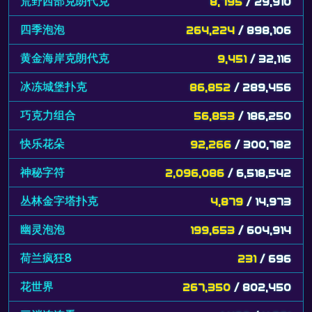
荒野西部克朗代克
8,795
/ 29,910
四季泡泡
264,224
/ 898,106
黄金海岸克朗代克
9,451
/ 32,116
冰冻城堡扑克
86,852
/ 289,456
巧克力组合
56,853
/ 186,250
快乐花朵
92,266
/ 300,782
神秘字符
2,096,086
/ 6,518,542
丛林金字塔扑克
4,879
/ 14,973
幽灵泡泡
199,653
/ 604,914
荷兰疯狂8
231
/ 696
花世界
267,350
/ 802,450