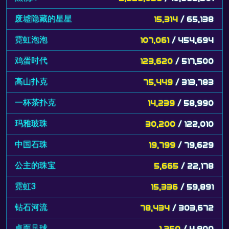
废墟隐藏的星星
15,314
/ 65,138
霓虹泡泡
107,061
/ 454,694
鸡蛋时代
123,620
/ 517,500
高山扑克
75,449
/ 313,783
一杯茶扑克
14,239
/ 58,990
玛雅玻珠
30,200
/ 122,010
中国石珠
19,799
/ 79,629
公主的珠宝
5,665
/ 22,178
霓虹3
15,336
/ 59,891
钻石河流
78,434
/ 303,672
桌面足球
1,250
/ 4,800