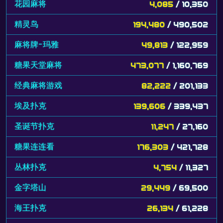
花园麻将
4,085
/ 10,350
精灵鸟
194,480
/ 490,502
麻将牌-玛雅
49,813
/ 122,959
糖果天堂麻将
473,077
/ 1,160,769
经典麻将游戏
82,222
/ 201,133
埃及扑克
139,606
/ 339,437
圣诞节扑克
11,247
/ 27,160
糖果连连看
176,303
/ 421,728
丛林扑克
4,754
/ 11,327
金字塔山
29,449
/ 69,500
海王扑克
26,134
/ 61,228