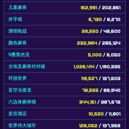
儿童麻将
162,991
/ 202,861
井字戏
6,730
/ 8,270
酒馆枪战
39,550
/ 48,600
颜色麻将
232,984
/ 285,124
5叠黑杰克
5,000
/ 6,050
古埃及麻将对对碰
1,026,414
/ 1,190,335
环游世界
119,527
/ 137,603
盲空当接龙
78,555
/ 88,940
六边体麻将猫
344,151
/ 387,679
皇宫酒店
10,520
/ 11,801
世界伟大城市
128,052
/ 137,968