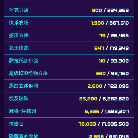
巧克力店
900
/ 324,363
快乐农场
1,990
/ 667,510
挤压方块
79
/ 26,465
龙王快跑
547
/ 179,348
萨拉托加扑克
110
/ 33,302
超级1010怪物方块
330
/ 98,760
黑白立体麻将
2,600
/ 722,096
埃及玻珠
25,280
/ 6,282,620
麻将-蝴蝶园
6,325
/ 1,582,207
撞击它
76,033
/ 17,935,503
隐藏着的食物
2,636
/ 631,043