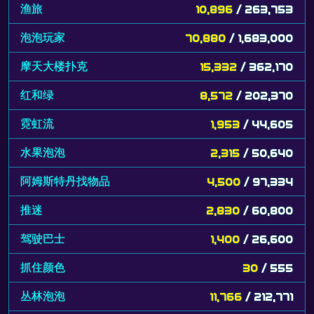
渔旅
10,896
/ 263,753
泡泡玩家
70,880
/ 1,683,000
摩天大楼扑克
15,332
/ 362,170
红和绿
8,572
/ 202,370
霓虹流
1,953
/ 44,605
水果泡泡
2,315
/ 50,640
阿姆斯特丹找物品
4,500
/ 97,334
推迷
2,830
/ 60,800
驾驶巴士
1,400
/ 26,600
抓住颜色
30
/ 555
丛林泡泡
11,766
/ 212,771