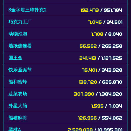
3金字塔三峰扑克2
192,473
/ 951,784
巧克力工厂
7,046
/ 34,501
动物泡泡
1,708
/ 8,040
墙纸连连看
56,562
/ 265,258
国王金
241,413
/ 1,127,525
快乐圣诞节
75,401
/ 343,928
熊和蜜蜂
138,720
/ 625,870
蔬菜农场
307,390
/ 1,384,920
外星大脑
1,595
/ 7,034
熊猫麻将
126,956
/ 554,862
黑桃A
2,529,038
/ 10,995,301